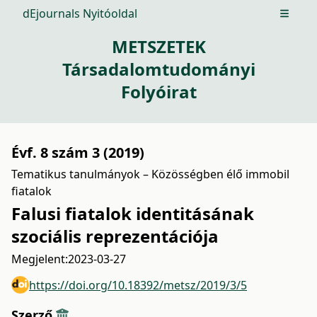
dEjournals Nyitóoldal
Open m
METSZETEK
Társadalomtudományi
Folyóirat
Évf. 8 szám 3 (2019)
Tematikus tanulmányok – Közösségben élő immobil
fiatalok
Falusi fiatalok identitásának
szociális reprezentációja
Megjelent:
2023-03-27
https://doi.org/10.18392/metsz/2019/3/5
Szerző