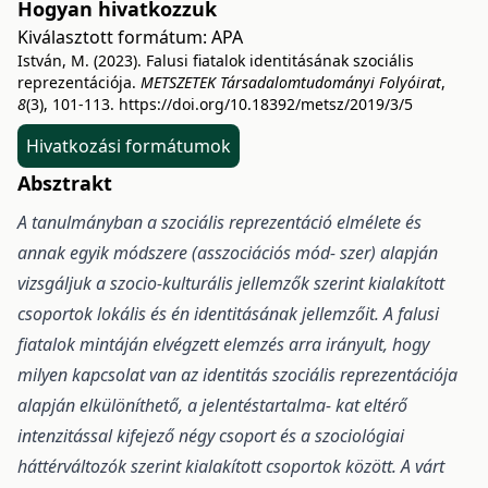
Hogyan hivatkozzuk
Kiválasztott formátum:
APA
István, M. (2023). Falusi fiatalok identitásának szociális
reprezentációja.
METSZETEK Társadalomtudományi Folyóirat
,
8
(3), 101-113.
https://doi.org/10.18392/metsz/2019/3/5
Hivatkozási formátumok
Absztrakt
A tanulmányban a szociális reprezentáció elmélete és
annak egyik módszere (asszociációs mód- szer) alapján
vizsgáljuk a szocio-kulturális jellemzők szerint kialakított
csoportok lokális és én identitásának jellemzőit. A falusi
fiatalok mintáján elvégzett elemzés arra irányult, hogy
milyen kapcsolat van az identitás szociális reprezentációja
alapján elkülöníthető, a jelentéstartalma- kat eltérő
intenzitással kifejező négy csoport és a szociológiai
háttérváltozók szerint kialakított csoportok között. A várt