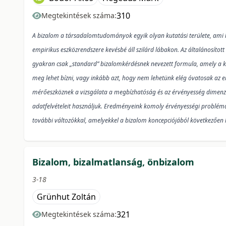
310
Megtekintések száma:
A bizalom a társadalomtudományok egyik olyan kutatási területe, ami 
empirikus eszközrendszere kevésbé áll szilárd lábakon. Az általánosíto
gyakran csak „standard” bizalomkérdésnek nevezett formula, amely a
meg lehet bízni, vagy inkább azt, hogy nem lehetünk elég óvatosak az 
mérőeszköznek a vizsgálata a megbízhatóság és az érvényesség dimen
adatfelvételeit használjuk. Eredményeink komoly érvényességi problém
további változókkal, amelyekkel a bizalom koncepciójából következően 
Bizalom, bizalmatlanság, önbizalom
3-18
Grünhut Zoltán
321
Megtekintések száma: