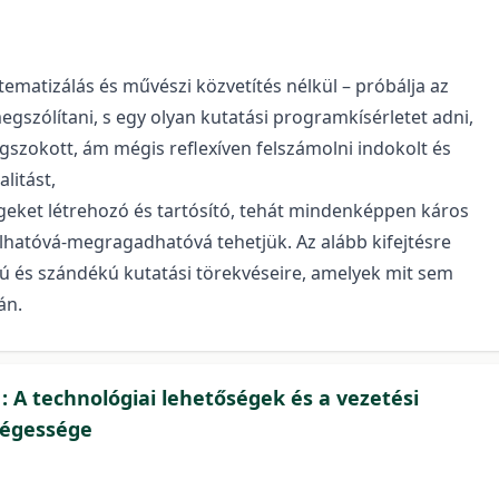
ematizálás és művészi közvetítés nélkül – próbálja az
megszólítani, s egy olyan kutatási programkísérletet adni,
szokott, ám mégis reflexíven felszámolni indokolt és
alitást,
eket létrehozó és tartósító, tehát mindenképpen káros
álhatóvá-megragadhatóvá tehetjük. Az alább kifejtésre
yú és szándékú kutatási törekvéseire, amelyek mit sem
án.
 : A technológiai lehetőségek és a vezetési
ségessége