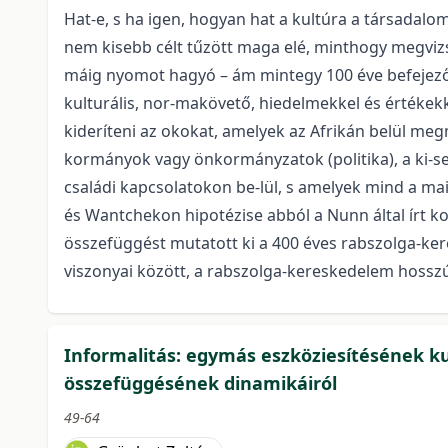
Hat-e, s ha igen, hogyan hat a kultúra a társad
nem kisebb célt tűzött maga elé, minthogy megvizsg
máig nyomot hagyó – ám mintegy 100 éve befejező
kulturális, nor-makövető, hiedelmekkel és értékek
kideríteni az okokat, amelyek az Afrikán belül me
kormányok vagy önkormányzatok (politika), a ki-
családi kapcsolatokon be-lül, s amelyek mind a ma
és Wantchekon hipotézise abból a Nunn által írt k
összefüggést mutatott ki a 400 éves rabszolga-ker
viszonyai között, a rabszolga-kereskedelem hosszú
Informalitás: egymás eszköziesítésének kul
összefüggésének dinamikáiról
49-64