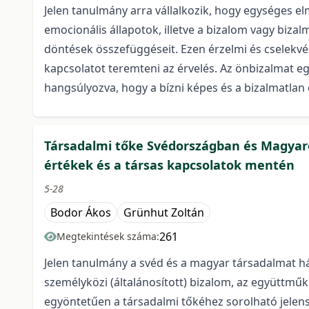
Jelen tanulmány arra vállalkozik, hogy egységes el
emocionális állapotok, illetve a bizalom vagy biz
döntések összefüggéseit. Ezen érzelmi és cselekvé
kapcsolatot teremteni az érvelés. Az önbizalmat e
hangsúlyozva, hogy a bízni képes és a bizalmatl
Társadalmi tőke Svédországban és Magyaro
értékek és a társas kapcsolatok mentén
5-28
Bodor Ákos
Grünhut Zoltán
261
Megtekintések száma:
Jelen tanulmány a svéd és a magyar társadalmat hár
személyközi (általánosított) bizalom, az együttműk
egyöntetűen a társadalmi tőkéhez sorolható jele