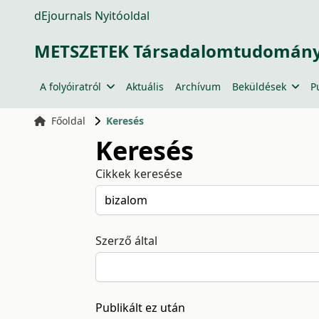
dEjournals Nyitóoldal
METSZETEK Társadalomtudományi
A folyóiratról
Aktuális
Archívum
Beküldések
P
Főoldal
Keresés
Keresés
Cikkek keresése
Szerző által
Publikált ez után