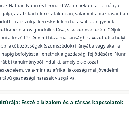
alomra? Nathan Nunn és Leonard Wantchekon tanulmánya
álja, az afrikai földrész lakóiban, valamint a gazdaságban
dött – rabszolga-kereskedelem hatásait, az egyének
kel kapcsolatos gondolkodása, viselkedése terén. Céljuk
gmutatkozó történelmi bi-zalmatlansághoz vezettek a helyi
sebb lakóközösségek (szomszédok) irányába vagy akár a
i napig befolyással lehetnek a gazdasági fejlődésére. Nunn
orábbi tanulmányból indul ki, amely ok-okozati
eskedelem, vala-mint az afrikai lakosság mai jövedelmi
 távú gazdasági hatásait vizsgálva.
túrája: Esszé a bizalom és a társas kapcsolatok