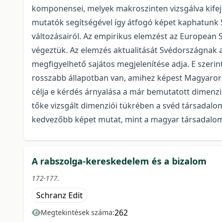
komponensei, melyek makroszinten vizsgálva kifeje
mutatók segítségével így átfogó képet kaphatunk 
változásairól. Az empirikus elemzést az European S
végeztük. Az elemzés aktualitását Svédországnak a
megfigyelhető sajátos megjelenítése adja. E szerin
rosszabb állapotban van, amihez képest Magyaro
célja e kérdés árnyalása a már bemutatott dimenz
tőke vizsgált dimenziói tükrében a svéd társadalom
kedvezőbb képet mutat, mint a magyar társadalo
A rabszolga-kereskedelem és a bizalom
172-177.
Schranz Edit
262
Megtekintések száma: