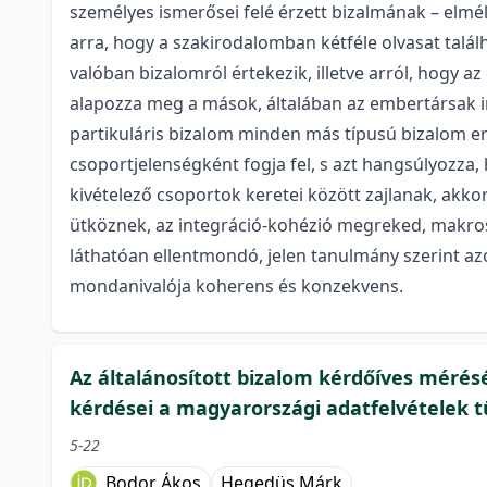
személyes ismerősei felé érzett bizalmának – elmé
arra, hogy a szakirodalomban kétféle olvasat találh
valóban bizalomról értekezik, illetve arról, hogy a
alapozza meg a mások, általában az embertársak i
partikuláris bizalom minden más típusú bizalom er
csoportjelenségként fogja fel, s azt hangsúlyozza, 
kivételező csoportok keretei között zajlanak, ak
ütköznek, az integráció-kohézió megreked, makroszi
láthatóan ellentmondó, jelen tanulmány szerint a
mondanivalója koherens és konzekvens.
Az általánosított bizalom kérdőíves méré
kérdései a magyarországi adatfelvételek 
5-22
Bodor Ákos
Hegedüs Márk