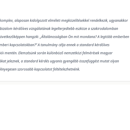
komplex, alaposan kidolgozott elméleti megközelítésekkel rendelkezik, ugyanakkor
tt bizalom kérdőíves vizsgálatának legelterjedtebb eszköze a szakirodalomban
 következőképpen hangzik: „Általánosságban Ön mit mondana? A legtöbb emberben
emberi kapcsolatokban?” A tanulmány célja ennek a standard kérdőíves
ziói mentén. Elemzésünk során különböző nemzetközi felmérések magyar
ákat jeleznek, a standard kérdés ugyanis gyengébb összefüggést mutat olyan
lényegesen szorosabb kapcsolatot feltételezhetnénk.