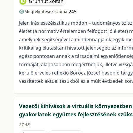
Grünhut Zoltán
245
Megtekintések száma:
Jelen írás esszéisztikus módon – tudományos sziszt
életet (a normatív értelemben felfogott jó életet) 
amelynek segítségével a mindennapjaink egyik meg
kritikailag elutasítani hivatott jelenségét: az inform
egész pontosan annak a társadalmi egyenlőtlenség
formáját, alaposabban megérthetjük, illetve vizsg
kerülő érvelés reflexió Böröcz József hasonló tárg
veszítettek aktualitásukból az elmúlt évtizedek sor
Vezetői kihívások a virtuális környezetben
gyakorlatok együttes fejlesztésének szük
27-48.