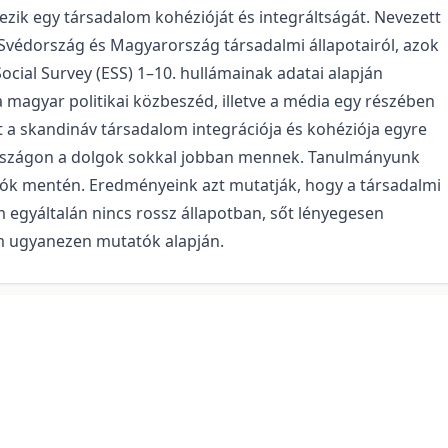
zik egy társadalom kohézióját és integráltságát. Nevezett
Svédország és Magyarország társadalmi állapotairól, azok
ocial Survey (ESS) 1–10. hullámainak adatai alapján
 magyar politikai közbeszéd, illetve a média egy részében
t a skandináv társadalom integrációja és kohéziója egyre
rszágon a dolgok sokkal jobban mennek. Tanulmányunk
iók mentén. Eredményeink azt mutatják, hogy a társadalmi
 egyáltalán nincs rossz állapotban, sőt lényegesen
m ugyanezen mutatók alapján.