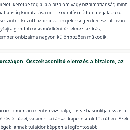
méleti keretbe foglalja a bizalom vagy bizalmatlanság mint
almatlanság kimutatása mint kognitív módon megalapozott
si szintek között az önbizalom jelenségén keresztül kíván
gyfajta gondolkodásmódként értelmezi az írás,
an ember önbizalma nagyon különbözően működik.
rszágon: Összehasonlító elemzés a bizalom, az
om dimenzió mentén vizsgálja, illetve hasonlítja össze: a
ödés értékei, valamint a társas kapcsolatok tükrében. Ezek
nségek, annak tulajdonképpen a legfontosabb