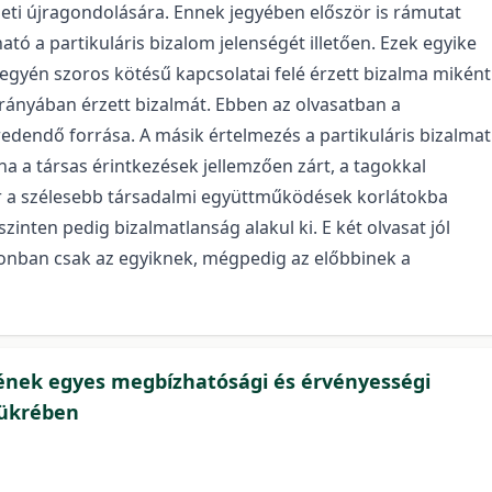
leti újragondolására. Ennek jegyében először is rámutat
ató a partikuláris bizalom jelenségét illetően. Ezek egyike
z egyén szoros kötésű kapcsolatai felé érzett bizalma miként
rányában érzett bizalmát. Ebben az olvasatban a
edendő forrása. A másik értelmezés a partikuláris bizalmat
ha a társas érintkezések jellemzően zárt, a tagokkal
kor a szélesebb társadalmi együttműködések korlátokba
nten pedig bizalmatlanság alakul ki. E két olvasat jól
zonban csak az egyiknek, mégpedig az előbbinek a
sének egyes megbízhatósági és érvényességi
tükrében