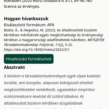
esetében (2020 előtt) továbbra is a CC BY-NC-ND
licence az érvényes.
Hogyan hivatkozzuk
Kiválasztott formátum:
APA
Bodor, Á., & Hegedüs, M. (2022). Az általánosított bizalom
kérdőíves mérésének egyes megbízhatósági és érvényességi
kérdései a magyarországi adatfelvételek tükrében.
METSZETEK
Társadalomtudományi Folyóirat
,
11
(2), 5-22.
https://doi.org/10.18392/metsz/2022/2/1
Hivatkozási formátumok
Absztrakt
A bizalom a társadalomtudományok egyik olyan kutatási
területe, ami komplex, alaposan kidolgozott elméleti
megközelítésekkel rendelkezik, ugyanakkor empirikus
eszközrendszere kevésbé áll szilárd lábakon. Az
általánosított bizalom kérdőíves vizsgálatának