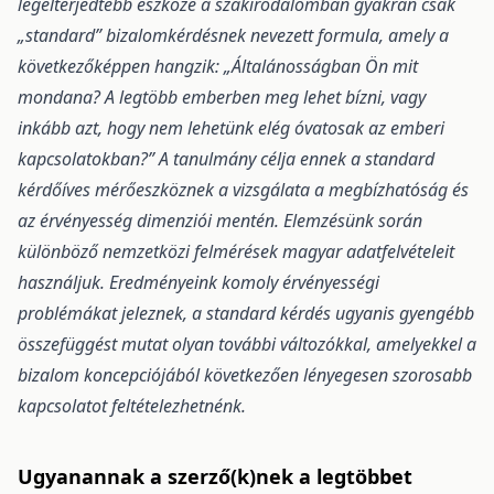
legelterjedtebb eszköze a szakirodalomban gyakran csak
„standard” bizalomkérdésnek nevezett formula, amely a
következőképpen hangzik: „Általánosságban Ön mit
mondana? A legtöbb emberben meg lehet bízni, vagy
inkább azt, hogy nem lehetünk elég óvatosak az emberi
kapcsolatokban?” A tanulmány célja ennek a standard
kérdőíves mérőeszköznek a vizsgálata a megbízhatóság és
az érvényesség dimenziói mentén. Elemzésünk során
különböző nemzetközi felmérések magyar adatfelvételeit
használjuk. Eredményeink komoly érvényességi
problémákat jeleznek, a standard kérdés ugyanis gyengébb
összefüggést mutat olyan további változókkal, amelyekkel a
bizalom koncepciójából következően lényegesen szorosabb
kapcsolatot feltételezhetnénk.
Ugyanannak a szerző(k)nek a legtöbbet