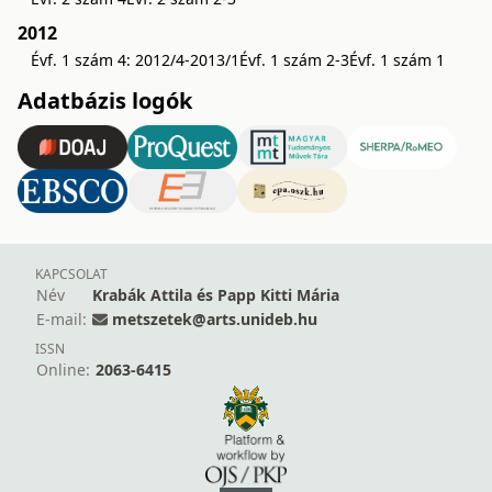
2012
Évf. 1 szám 4: 2012/4-2013/1
Évf. 1 szám 2-3
Évf. 1 szám 1
Adatbázis logók
KAPCSOLAT
Név
Krabák Attila és Papp Kitti Mária
E-mail:
metszetek@arts.unideb.hu
ISSN
Online:
2063-6415