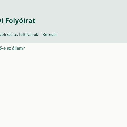
 Folyóirat
ublikációs felhívások
Keresés
lő-e az állam?