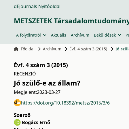
dEjournals Nyitóoldal
METSZETEK Társadalomtudományi
A folyóiratról
Aktuális
Archívum
Beküldések
P
Főoldal
Archívum
Évf. 4 szám 3 (2015)
Jó szü
Évf. 4 szám 3 (2015)
RECENZIÓ
Jó szülő-e az állam?
Megjelent:
2023-03-27
https://doi.org/10.18392/metsz/2015/3/6
Szerző
Bogács Ernő