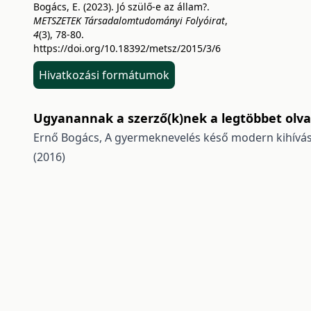
Bogács, E. (2023). Jó szülő-e az állam?.
METSZETEK Társadalomtudományi Folyóirat
,
4
(3), 78-80.
https://doi.org/10.18392/metsz/2015/3/6
Hivatkozási formátumok
Ugyanannak a szerző(k)nek a legtöbbet olvas
Ernő Bogács,
A gyermeknevelés késő modern kihívá
(2016)