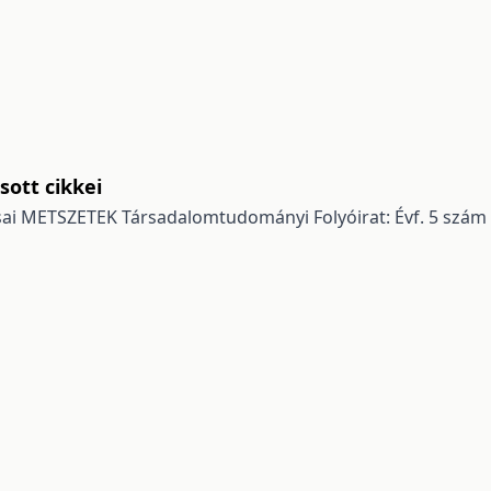
ott cikkei
sai
METSZETEK Társadalomtudományi Folyóirat: Évf. 5 szám