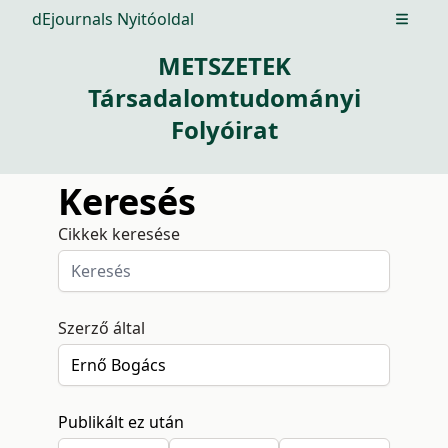
dEjournals Nyitóoldal
Open m
METSZETEK
Társadalomtudományi
Folyóirat
Keresés
Cikkek keresése
Szerző által
Publikált ez után