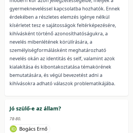
modern kor azon jellegzetességeibe, melyek a
gyermekneveléssel kapcsolatba hozhatók. Ennek
érdekében a részletes elemzés igénye nélkül
kísérletet tesz e sajátosságok feltérképezésére,
kihívásként történő azonosíthatóságukra, a
nevelés mibenlétének körülírására, a
személyiségformálásként meghatározható
nevelés okán az identitás és self, valamint azok
kialakítása és kibontakoztatása témakörének
bemutatására, és végül bevezetést adni a
kihívásokra adható válaszok problematikájába.
Jó szülő-e az állam?
78-80.
Bogács Ernő