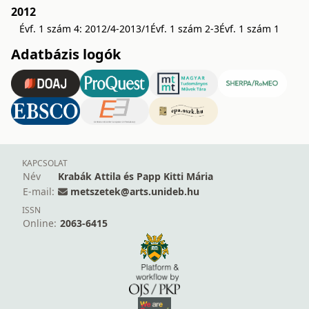
2012
Évf. 1 szám 4: 2012/4-2013/1
Évf. 1 szám 2-3
Évf. 1 szám 1
Adatbázis logók
KAPCSOLAT
Név
Krabák Attila és Papp Kitti Mária
E-mail:
metszetek@arts.unideb.hu
ISSN
Online:
2063-6415