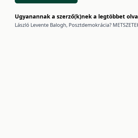
Ugyanannak a szerző(k)nek a legtöbbet olvas
László Levente Balogh,
Posztdemokrácia?
METSZETEK 