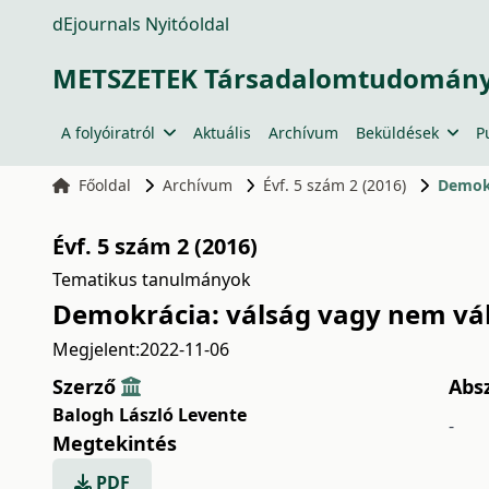
dEjournals Nyitóoldal
METSZETEK Társadalomtudományi
A folyóiratról
Aktuális
Archívum
Beküldések
P
Főoldal
Archívum
Évf. 5 szám 2 (2016)
Demokr
Évf. 5 szám 2 (2016)
Tematikus tanulmányok
Demokrácia: válság vagy nem vál
Megjelent:
2022-11-06
Szerző
Abs
Balogh László Levente
-
Megtekintés
PDF