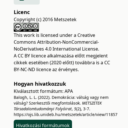
Licenc
Copyright (c) 2016 Metszetek
This work is licensed under a
Creative
Commons Attribution-NonCommercial-
NoDerivatives 4.0 International License
.
A CC BY licence alkalmazása előtt megjelent
cikkek esetében (2020 előtt) továbbra is a CC
BY-NC-ND licence az érvényes.
Hogyan hivatkozzuk
Kiválasztott formátum:
APA
Balogh, L. L. (2022). Demokrácia: válság vagy nem
válság? Szerkesztői megfontolások.
METSZETEK
Társadalomtudományi Folyóirat
,
5
(2), 3-7.
https://ojs.lib.unideb.hu/metszetek/article/view/11857
Hivatkozási formátumok