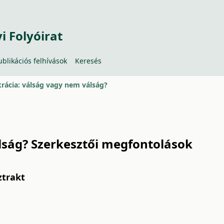
 Folyóirat
ublikációs felhívások
Keresés
ácia: válság vagy nem válság?
ság? Szerkesztői megfontolások
ztrakt