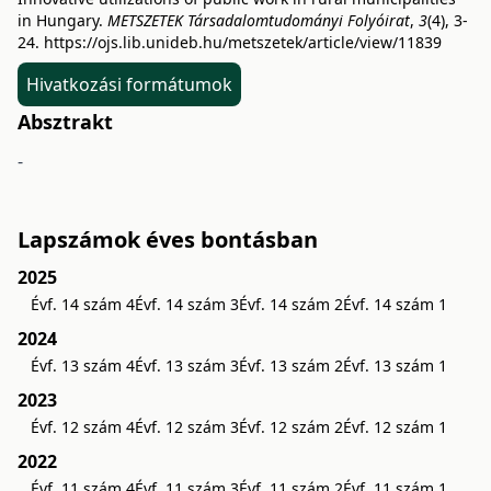
in Hungary.
METSZETEK Társadalomtudományi Folyóirat
,
3
(4), 3-
24.
https://ojs.lib.unideb.hu/metszetek/article/view/11839
Hivatkozási formátumok
Absztrakt
-
Lapszámok éves bontásban
2025
Évf. 14 szám 4
Évf. 14 szám 3
Évf. 14 szám 2
Évf. 14 szám 1
2024
Évf. 13 szám 4
Évf. 13 szám 3
Évf. 13 szám 2
Évf. 13 szám 1
2023
Évf. 12 szám 4
Évf. 12 szám 3
Évf. 12 szám 2
Évf. 12 szám 1
2022
Évf. 11 szám 4
Évf. 11 szám 3
Évf. 11 szám 2
Évf. 11 szám 1