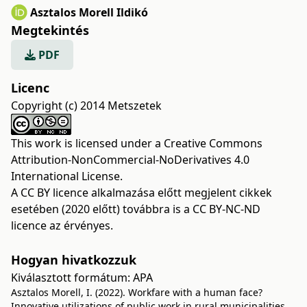
Asztalos Morell Ildikó
Megtekintés
PDF
Licenc
Copyright (c) 2014 Metszetek
This work is licensed under a
Creative Commons
Attribution-NonCommercial-NoDerivatives 4.0
International License
.
A CC BY licence alkalmazása előtt megjelent cikkek
esetében (2020 előtt) továbbra is a CC BY-NC-ND
licence az érvényes.
Hogyan hivatkozzuk
Kiválasztott formátum:
APA
Asztalos Morell, I. (2022). Workfare with a human face?
Innovative utilizations of public work in rural municipalities