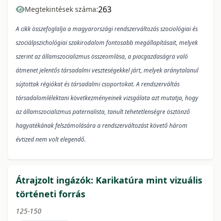
263
Megtekintések száma:
A cikk összefoglalja a magyarországi rendszerváltozás szociológiai és
szociálpszichológiai szakirodalom fontosabb megállapításait, melyek
szerint az államszocializmus összeomlása, a piacgazdaságra való
átmenet jelentős társadalmi veszteségekkel járt, melyek aránytalanul
sújtottak régiókat és társadalmi csoportokat. A rendszerváltás
társadalomlélektani következményeinek vizsgálata azt mutatja, hogy
az államszocializmus paternalista, tanult tehetetlenségre ösztönző
hagyatékának felszámolására a rendszerváltozást követő három
évtized nem volt elegendő.
Átrajzolt ingázók: Karikatúra mint vizuális
történeti forrás
125-150