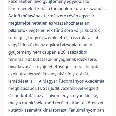
kezelésében levő gyűjtemény egyedülálló
lehetőségeket kínál a társadalomkutatók számára.
Az idő múlásának természete révén egyszeri,
megismételhetetlen és visszahozhatatlan
pillanatok végtelennek tűnő sora várja kutatók
tömegeit, hogy új szemlélettel, friss rálátással
vegyék kezükbe az egykori vizsgálatokat. A
gyűjtemény nem csupán a 20. századból
fennmaradt kutatások anyagainak idézésére,
hivatkozására nyújt lehetőséget. Tervezhetjük
azok újraelemzését vagy akár folytatását,
ismétlését is. A Magyar Tudományos Akadémia
megbízásából, H. Sas Judit vezetésével végzett
Orion-kutatás az archívum egyik olyan kincse,
mely a munkáséletmód területe iránt elkötelezett
kutatók számára kínál forrást. Tanulmányomban