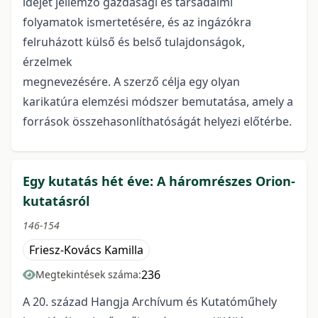
idejét jellemző gazdasági és társadalmi
folyamatok ismertetésére, és az ingázókra
felruházott külső és belső tulajdonságok,
érzelmek
megnevezésére. A szerző célja egy olyan
karikatúra elemzési módszer bemutatása, amely a
források összehasonlíthatóságát helyezi előtérbe.
Egy kutatás hét éve: A háromrészes Orion-
kutatásról
146-154
Friesz-Kovács Kamilla
236
Megtekintések száma:
A 20. század Hangja Archívum és Kutatóműhely