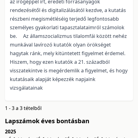
az írógéppel írt, eredeti forrásanyagok
rendezésétől és digitalizálásától kezdve, a kutatás
részbeni megismétléséig terjedő legfontosabb
személyes gyakorlati tapasztalataimról számolok
be. Az államszocializmus tilalomfái között nehéz
munkával lavírozó kutatók olyan örökséget
hagytak ránk, mely kitüntetett figyelmet érdemel.
Hiszem, hogy ezen kutatók a 21. századból
visszatekintve is megérdemlik a figyelmet, és hogy
kutatásaik alapját képezzék napjaink
vizsgálatainak
1 - 3 a 3 tételből
Lapszámok éves bontásban
2025