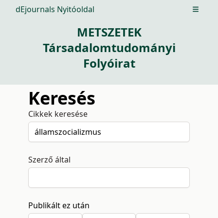
dEjournals Nyitóoldal
Open m
METSZETEK
Társadalomtudományi
Folyóirat
Keresés
Cikkek keresése
Szerző által
Publikált ez után