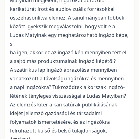
Matyiban megjelent, ingázókat ábrázoló
karikatúrát írott és audiovizuális forrásokkal
összehasonlítva elemez. A tanulmányban többek
között igyekszik megválaszolni, hogy volt-e a
Ludas Matyinak egy meghatározható ingázó képe,
s
ha igen, akkor ez az ingázó kép mennyiben tért el
a sajtó más produktumainak ingázó képétől?
A szatirikus lap ingázó ábrázolása mennyiben
vonatkozott a távolsági ingázókra és mennyiben
a napi ingázókra? Tükröződtek a korszak ingázó-
létének tényleges visszásságai a Ludas Matyiban?
Az elemzés kitér a karikatúrák publikálásának
idejét jellemző gazdasági és társadalmi
folyamatok ismertetésére, és az ingázókra
felruházott külső és belső tulajdonságok,