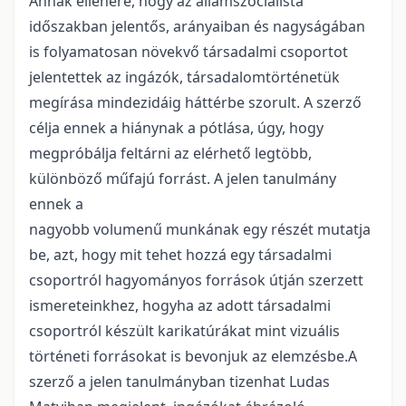
Annak ellenére, hogy az államszocialista
időszakban jelentős, arányaiban és nagyságában
is folyamatosan növekvő társadalmi csoportot
jelentettek az ingázók, társadalomtörténetük
megírása mindezidáig háttérbe szorult. A szerző
célja ennek a hiánynak a pótlása, úgy, hogy
megpróbálja feltárni az elérhető legtöbb,
különböző műfajú forrást. A jelen tanulmány
ennek a
nagyobb volumenű munkának egy részét mutatja
be, azt, hogy mit tehet hozzá egy társadalmi
csoportról hagyományos források útján szerzett
ismereteinkhez, hogyha az adott társadalmi
csoportról készült karikatúrákat mint vizuális
történeti forrásokat is bevonjuk az elemzésbe.A
szerző a jelen tanulmányban tizenhat Ludas