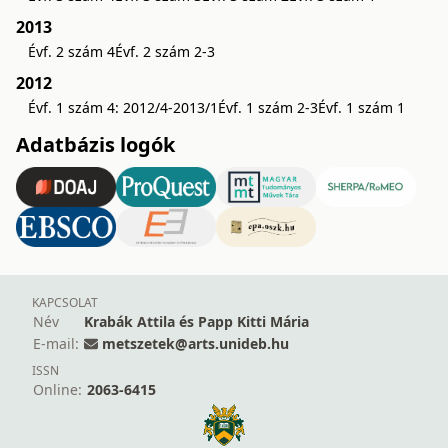
2013
Évf. 2 szám 4
Évf. 2 szám 2-3
2012
Évf. 1 szám 4: 2012/4-2013/1
Évf. 1 szám 2-3
Évf. 1 szám 1
Adatbázis logók
KAPCSOLAT
Név
Krabák Attila és Papp Kitti Mária
E-mail:
metszetek@arts.unideb.hu
ISSN
Online:
2063-6415