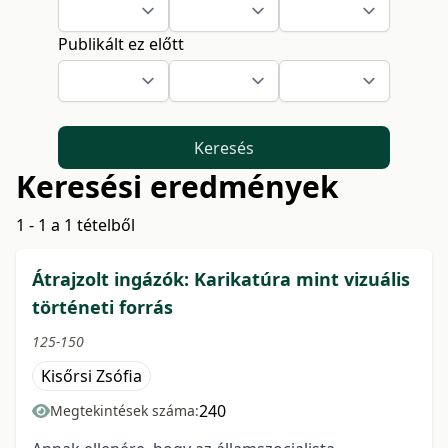
Publikált ez előtt
Keresés
Keresési eredmények
1 - 1 a 1 tételből
Átrajzolt ingázók: Karikatúra mint vizuális
történeti forrás
125-150
Kisőrsi Zsófia
240
Megtekintések száma: