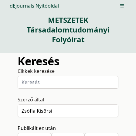
dEjournals Nyitóoldal
Open m
METSZETEK
Társadalomtudományi
Folyóirat
Keresés
Cikkek keresése
Szerző által
Publikált ez után