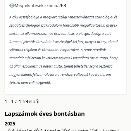
263
Megtekintések száma:
A cikk összefoglalja a magyarországi rendszerváltozás szociológiai és
szociálpszichológiai szakirodalom fontosabb megállapításait, melyek
szerint az államszocializmus összeomlása, a piacgazdaságra való
átmenet jelentős társadalmi veszteségekkel járt, melyek aránytalanul
sújtottak régiókat és társadalmi csoportokat. A rendszerváltás
társadalomlélektani következményeinek vizsgálata azt mutatja, hogy
az államszocializmus paternalista, tanult tehetetlenségre ösztönző
hagyatékának felszámolására a rendszerváltozást követő három
évtized nem volt elegendő.
1 - 1 a 1 tételből
Lapszámok éves bontásban
2025
Évf. 14 szám 4
Évf. 14 szám 3
Évf. 14 szám 2
Évf. 14 szám 1