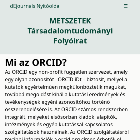
dEjournals Nyitóoldal
Open m
METSZETEK
Társadalomtudományi
Folyóirat
Mi az ORCID?
Az ORCID egy non-profit független szervezet, amely
egy olyan azonosítót –ORCID iDt – biztosít, mellyel a
kutatók egyértelműen megkülönböztetik magukat,
továbbá megoldást kínál a kutatási eredmények és
tevékenységek egyéni azonosítóhoz történő
összerendelésére is. Az ORCID számos rendszerben
integrált, melyeket elsősorban kiadók, alapítók,
intézmények és egyéb kutatással kapcsolatos
szolgáltatások használnak. Az ORCID szolgáltatásról
további információk a
orcid.org
címen érhetők el.