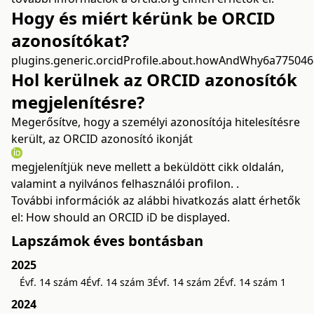
Hogy és miért kérünk be ORCID
azonosítókat?
plugins.generic.orcidProfile.about.howAndWhy6a77504
Hol kerülnek az ORCID azonosítók
megjelenítésre?
Megerősítve, hogy a személyi azonosítója hitelesítésre
került, az ORCID azonosító ikonját
megjelenítjük neve mellett a beküldött cikk oldalán,
valamint a nyilvános felhasználói profilon. .
További információk az alábbi hivatkozás alatt érhetők
el:
How should an ORCID iD be displayed.
Lapszámok éves bontásban
2025
Évf. 14 szám 4
Évf. 14 szám 3
Évf. 14 szám 2
Évf. 14 szám 1
2024