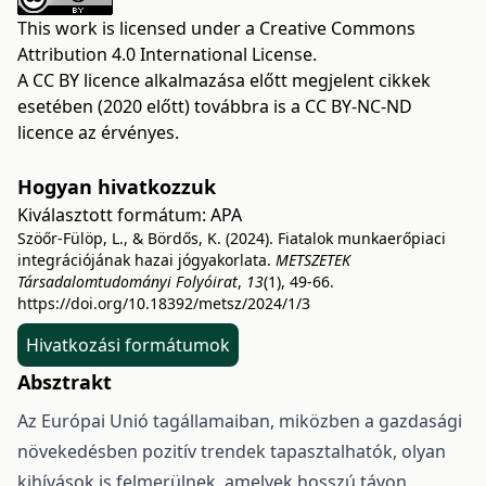
This work is licensed under a
Creative Commons
Attribution 4.0 International License
.
A CC BY licence alkalmazása előtt megjelent cikkek
esetében (2020 előtt) továbbra is a CC BY-NC-ND
licence az érvényes.
Hogyan hivatkozzuk
Kiválasztott formátum:
APA
Szöőr-Fülöp, L., & Bördős, K. (2024). Fiatalok munkaerőpiaci
integrációjának hazai jógyakorlata.
METSZETEK
Társadalomtudományi Folyóirat
,
13
(1), 49-66.
https://doi.org/10.18392/metsz/2024/1/3
Hivatkozási formátumok
Absztrakt
Az Európai Unió tagállamaiban, miközben a gazdasági
növekedésben pozitív trendek tapasztalhatók, olyan
kihívások is felmerülnek, amelyek hosszú távon