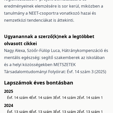
eredményeinek elemzésére is sor kerül, miközben a
tanulmány a NEET-csoportra vonatkozó hazai és
nemzetközi tendenciákat is áttekinti.
Ugyanannak a szerző(k)nek a legtöbbet
olvasott cikkei
Nagy Alexa, Szöőr-Fülöp Luca,
Hátránykompenzáció és
mentális egészség: segítő szakemberek az iskolában
és a helyi közösségekben
METSZETEK
Társadalomtudományi Folyóirat: Évf. 14 szám 3 (2025)
Lapszámok éves bontásban
2025
Évf. 14 szám 4
Évf. 14 szám 3
Évf. 14 szám 2
Évf. 14 szám 1
2024
Évf. 13 szám 4
Évf. 13 szám 3
Évf. 13 szám 2
Évf. 13 szám 1