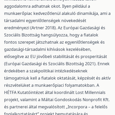
aggodalomra adhatnak okot. Ilyen például a
munkaerőpiac kedvezőtlenül alakuló dinamikája, ami a
társadalmi egyenlőtlenségek növekedését
eredményezi (Artner 2018). Az Európai Gazdasági és
Szociális Bizottság hangsúlyozza, hogy a fiatalok
fontos szerepet játszhatnak az egyenlőtlenségek és
gazdasági-társadalmi kihívások kezelésében,
elősegítve az EU jövőbeli stabilitását és prosperitását
(Európai Gazdasági és Szociális Bizottság 2021). Ennek
érdekében a szakpolitikai intézkedéseknek
támogatniuk kell a fiatalok oktatását, képzését és aktív
részvételüket a munkaerőpiaci folyamatokban. A
HÉTFA Kutatóintézet által koordinált Lost Millennials
projekt, valamint a Máltai Gondoskodás Nonprofit Kft.
és partnerei által megvalósított „Incorpora – a felelős
foglalkoztatásért” projekt bemutatására és