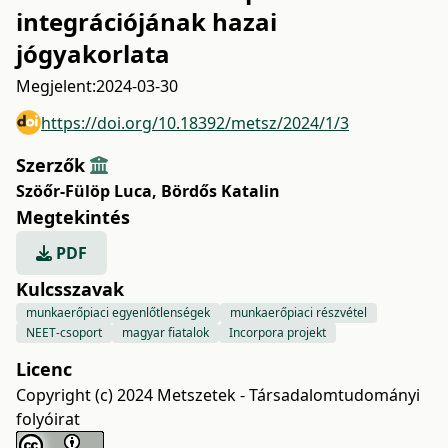
integrációjának hazai
jógyakorlata
Megjelent:
2024-03-30
https://doi.org/10.18392/metsz/2024/1/3
Szerzők
Szöőr-Fülöp Luca
,
Bördős Katalin
Megtekintés
PDF
Kulcsszavak
munkaerőpiaci egyenlőtlenségek
munkaerőpiaci részvétel
NEET-csoport
magyar fiatalok
Incorpora projekt
Licenc
Copyright (c) 2024 Metszetek - Társadalomtudományi
folyóirat