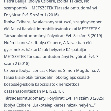
Petra Baluja, Ibolya Czibere, Izolda Takács,
Női
szempontok…
METSZETEK Társadalomtudományi
Folyóirat: Évf. 5 szám 1 (2016)
Ibolya Czibere,
Az alacsony státuszú, szegénységben
élő falusi fiatalok immobilitásának okai
METSZETEK
Társadalomtudományi Folyóirat: Évf. 8 szám 3 (2019)
Noémi Loncsák, Ibolya Czibere,
A falvakban élő
gyermekes háztartások helyzete Kárpátalján
METSZETEK Társadalomtudományi Folyóirat: Évf. 7
szám 2 (2018)
Czibere Ibolya, Loncsák Noémi, Simon Magdolna,
A
falusi kisiskolák társadalmi ökológiája: család-
közösség-iskola kapcsolatok nemzetközi
összehasonlításban
METSZETEK
Társadalomtudományi Folyóirat: Évf. 14 szám 3 (2025)
Ibolya Czibere,
„Lakótelep kertes házak helyén…”