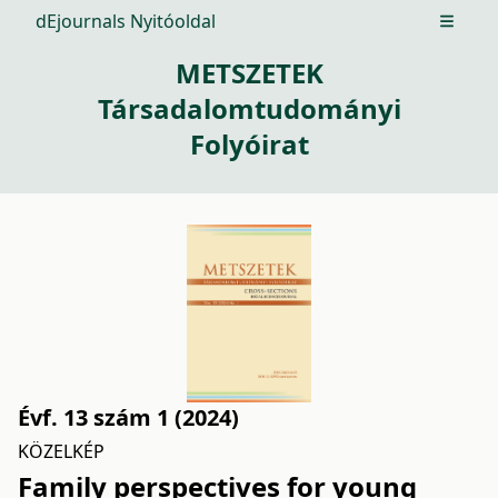
dEjournals Nyitóoldal
Open m
METSZETEK
Társadalomtudományi
Folyóirat
Évf. 13 szám 1 (2024)
KÖZELKÉP
Family perspectives for young