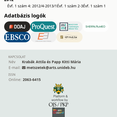
Évf. 1 szám 4: 2012/4-2013/1
Évf. 1 szám 2-3
Évf. 1 szám 1
Adatbázis logók
KAPCSOLAT
Név
Krabák Attila és Papp Kitti Mária
E-mail:
metszetek@arts.unideb.hu
ISSN
Online:
2063-6415