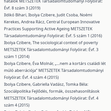
fiatalok
METSZETEK Társadalomtudományi Folyóirat:
Évf. 8 szám 3 (2019)
Ildikó Bihari, Ibolya Czibere, Judit Csoba, Noémi
Kerekes, Andrea Rácz,
Central European Innovative
Practices Supporting Active Ageing
METSZETEK
Társadalomtudományi Folyóirat: Évf. 5 szám 1 (2016)
Ibolya Czibere,
The sociological context of poverty
METSZETEK Társadalomtudományi Folyóirat: Évf. 3
szám 1 (2014)
Ibolya Czibere, Éva Molnár,
„…nem a kortárs családi lét
múló aberrációja”
METSZETEK Társadalomtudományi
Folyóirat: Évf. 4 szám 4 (2015)
Ibolya Czibere, Gabriella Vadász,
Tomka Béla:
Szociálpolitika Fejlődés, formák, összehasonlítások
METSZETEK Társadalomtudományi Folyóirat: Évf. 4
szám 4 (2015)