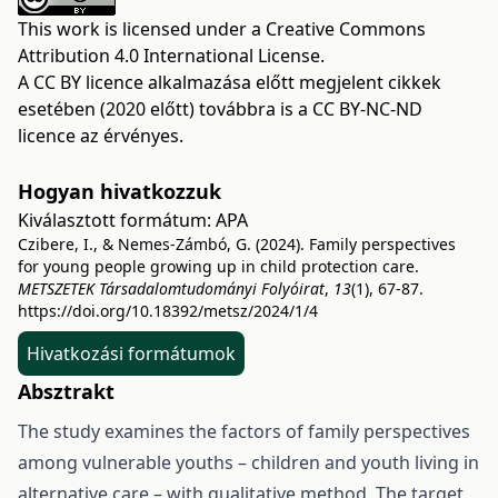
This work is licensed under a
Creative Commons
Attribution 4.0 International License
.
A CC BY licence alkalmazása előtt megjelent cikkek
esetében (2020 előtt) továbbra is a CC BY-NC-ND
licence az érvényes.
Hogyan hivatkozzuk
Kiválasztott formátum:
APA
Czibere, I., & Nemes-Zámbó, G. (2024). Family perspectives
for young people growing up in child protection care.
METSZETEK Társadalomtudományi Folyóirat
,
13
(1), 67-87.
https://doi.org/10.18392/metsz/2024/1/4
Hivatkozási formátumok
Absztrakt
The study examines the factors of family perspectives
among vulnerable youths – children and youth living in
alternative care – with qualitative method. The target