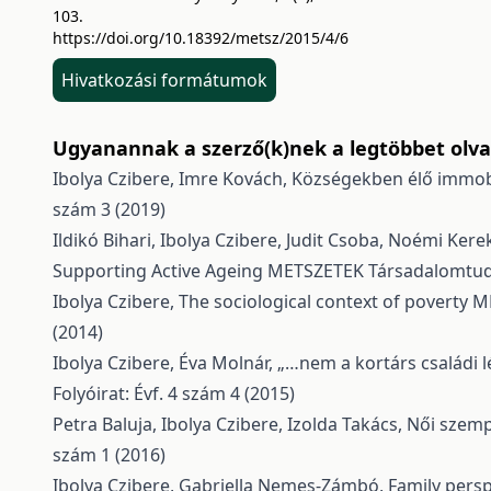
103.
https://doi.org/10.18392/metsz/2015/4/6
Hivatkozási formátumok
Ugyanannak a szerző(k)nek a legtöbbet olvas
Ibolya Czibere, Imre Kovách,
Községekben élő immobi
szám 3 (2019)
Ildikó Bihari, Ibolya Czibere, Judit Csoba, Noémi Ker
Supporting Active Ageing
METSZETEK Társadalomtudom
Ibolya Czibere,
The sociological context of poverty
ME
(2014)
Ibolya Czibere, Éva Molnár,
„…nem a kortárs családi l
Folyóirat: Évf. 4 szám 4 (2015)
Petra Baluja, Ibolya Czibere, Izolda Takács,
Női szem
szám 1 (2016)
Ibolya Czibere, Gabriella Nemes-Zámbó,
Family persp