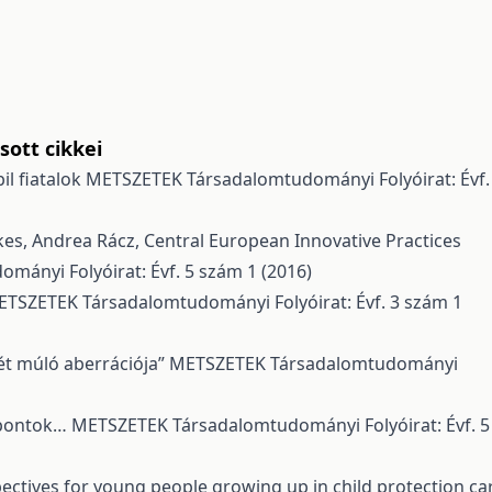
ott cikkei
l fiatalok
METSZETEK Társadalomtudományi Folyóirat: Évf.
ekes, Andrea Rácz,
Central European Innovative Practices
ányi Folyóirat: Évf. 5 szám 1 (2016)
TSZETEK Társadalomtudományi Folyóirat: Évf. 3 szám 1
ét múló aberrációja”
METSZETEK Társadalomtudományi
pontok…
METSZETEK Társadalomtudományi Folyóirat: Évf. 5
ectives for young people growing up in child protection ca