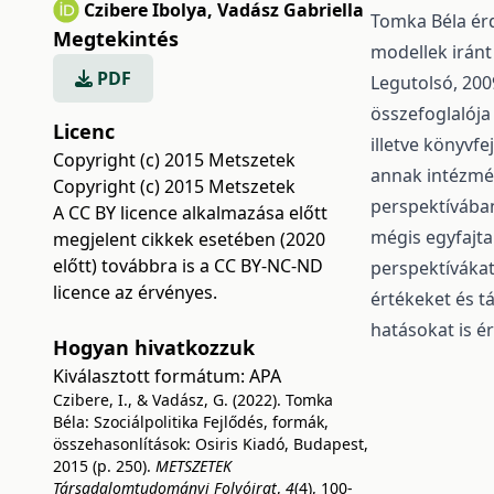
Czibere Ibolya
,
Vadász Gabriella
Tomka Béla érd
Megtekintés
modellek iránt
PDF
Legutolsó, 200
összefoglalója
Licenc
illetve könyvfe
Copyright (c) 2015 Metszetek
annak intézmén
Copyright (c) 2015 Metszetek
perspektívában
A CC BY licence alkalmazása előtt
mégis egyfajta 
megjelent cikkek esetében (2020
előtt) továbbra is a CC BY-NC-ND
perspektívákat
licence az érvényes.
értékeket és t
hatásokat is 
Hogyan hivatkozzuk
Kiválasztott formátum:
APA
Czibere, I., & Vadász, G. (2022). Tomka
Béla: Szociálpolitika Fejlődés, formák,
összehasonlítások: Osiris Kiadó, Budapest,
2015 (p. 250).
METSZETEK
Társadalomtudományi Folyóirat
,
4
(4), 100-