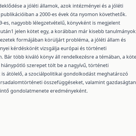
eklődése a jóléti államok, azok intézményei és a jóléti
 publikációiban a 2000-es évek óta nyomon követhetők.
9-es, nagyobb lélegzetvételű, könyvként is megjelent
 után1 jelen kötet egy, a korábban már kisebb tanulmányok
jezetek formájában körüljárt probléma, a jóléti állam és
yei kérdéskörét vizsgálja európai és történeti
. Bár több kiváló könyv áll rendelkezésre a témában, a köt
hiánypótló szerepet tölt be a nagyívű, történeti
 is átölelő, a szociálpolitikai gondolkodást meghatározó
ársadalomtörténeti összefüggéseket, valamint gazdaságtan
érintő gondolatmenete eredményeként.