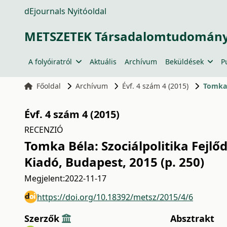
dEjournals Nyitóoldal
METSZETEK Társadalomtudományi
A folyóiratról
Aktuális
Archívum
Beküldések
P
Főoldal
Archívum
Évf. 4 szám 4 (2015)
Tomka 
Évf. 4 szám 4 (2015)
RECENZIÓ
Tomka Béla: Szociálpolitika Fejlő
Kiadó, Budapest, 2015 (p. 250)
Megjelent:
2022-11-17
https://doi.org/10.18392/metsz/2015/4/6
Szerzők
Absztrakt