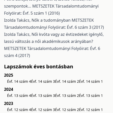
szempontok…
METSZETEK Társadalomtudományi
Folyóirat: Évf. 5 szám 1 (2016)
Izolda Takács,
Nők a tudományban
METSZETEK
Társadalomtudományi Folyóirat: Évf. 6 szám 3 (2017)
Izolda Takács,
Női kvóta vagy az évtizedeket igénylő,
lassú változás a női akadémikusok arányában?
METSZETEK Társadalomtudományi Folyóirat: Évf. 6
szám 4 (2017)
Lapszámok éves bontásban
2025
Évf. 14 szám 4
Évf. 14 szám 3
Évf. 14 szám 2
Évf. 14 szám 1
2024
Évf. 13 szám 4
Évf. 13 szám 3
Évf. 13 szám 2
Évf. 13 szám 1
2023
Évf. 12 szám 4
Évf. 12 szám 3
Évf. 12 szám 2
Évf. 12 szám 1