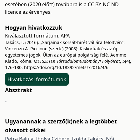
esetében (2020 előtt) továbbra is a CC BY-NC-ND
licence az érvényes.
Hogyan hivatkozzuk
Kiválasztott formátum:
APA
Takács, I. (2016). „Sarjainak sorsát-hírét vállára felöltvén”:
Vincenzo A. Piccione (szerk.) (2008): Kiskorúak és az új
egyetemes jogok. Úton az európai polgárság felé. Aemme
Kiadó, Róma.
METSZETEK Társadalomtudományi Folyóirat
,
5
(4),
176-180.
https://doi.org/10.18392/metsz/2016/4/6
Hivatkozási formátumok
Absztrakt
-
Ugyanannak a szerző(k)nek a legtöbbet
olvasott cikkei
Petra Baluja, Ibolya Czibere, Izolda Takács,
Női