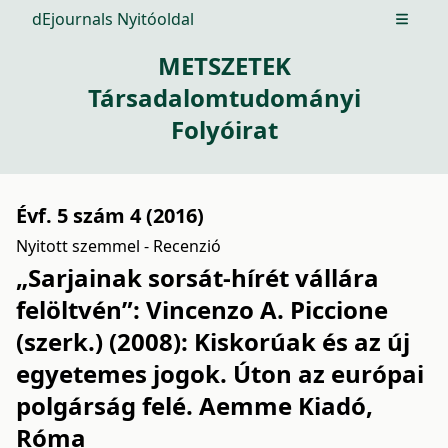
dEjournals Nyitóoldal
Open m
METSZETEK
Társadalomtudományi
Folyóirat
Évf. 5 szám 4 (2016)
Nyitott szemmel - Recenzió
„Sarjainak sorsát-hírét vállára
felöltvén”: Vincenzo A. Piccione
(szerk.) (2008): Kiskorúak és az új
egyetemes jogok. Úton az európai
polgárság felé. Aemme Kiadó,
Róma