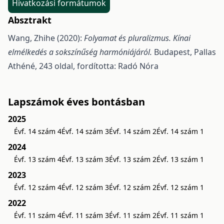
Hivatkozási formátumok
Absztrakt
Wang, Zhihe (2020):
Folyamat és pluralizmus. Kínai
elmélkedés a sokszínűség harmóniájáról.
Budapest, Pallas
Athéné, 243 oldal, fordította: Radó Nóra
Lapszámok éves bontásban
2025
Évf. 14 szám 4
Évf. 14 szám 3
Évf. 14 szám 2
Évf. 14 szám 1
2024
Évf. 13 szám 4
Évf. 13 szám 3
Évf. 13 szám 2
Évf. 13 szám 1
2023
Évf. 12 szám 4
Évf. 12 szám 3
Évf. 12 szám 2
Évf. 12 szám 1
2022
Évf. 11 szám 4
Évf. 11 szám 3
Évf. 11 szám 2
Évf. 11 szám 1