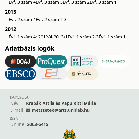
Évf. 3 szám 4
Évf. 3 szám 3
Évf. 3 szám 2
Évf. 3 szám 1
2013
Évf. 2 szám 4
Évf. 2 szám 2-3
2012
Évf. 1 szám 4: 2012/4-2013/1
Évf. 1 szám 2-3
Évf. 1 szám 1
Adatbázis logók
KAPCSOLAT
Név
Krabák Attila és Papp Kitti Mária
E-mail:
metszetek@arts.unideb.hu
ISSN
Online:
2063-6415