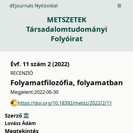
dEjournals Nyitóoldal
Open m
METSZETEK
Társadalomtudományi
Folyóirat
Évf. 11 szám 2 (2022)
RECENZIÓ
Folyamatfilozófia, folyamatban
Megjelent:
2022-06-30
https://doi.org/10.18392/metsz/2022/2/11
Szerző
Lovász Ádám
Megtekintés