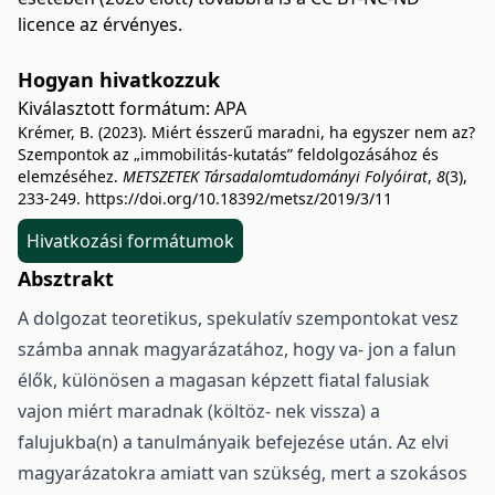
licence az érvényes.
Hogyan hivatkozzuk
Kiválasztott formátum:
APA
Krémer, B. (2023). Miért ésszerű maradni, ha egyszer nem az?
Szempontok az „immobilitás-kutatás” feldolgozásához és
elemzéséhez.
METSZETEK Társadalomtudományi Folyóirat
,
8
(3),
233-249.
https://doi.org/10.18392/metsz/2019/3/11
Hivatkozási formátumok
Absztrakt
A dolgozat teoretikus, spekulatív szempontokat vesz
számba annak magyarázatához, hogy va- jon a falun
élők, különösen a magasan képzett fiatal falusiak
vajon miért maradnak (költöz- nek vissza) a
falujukba(n) a tanulmányaik befejezése után. Az elvi
magyarázatokra amiatt van szükség, mert a szokásos