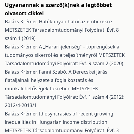
Ugyanannak a szerző(k)nek a legtöbbet
olvasott cikkei
Balázs Krémer,
Hatékonyan hatni az emberekre
METSZETEK Társadalomtudományi Folyóirat: Évf. 8
szám 1 (2019)
Balázs Krémer,
A „Harari-jelenség” – töprengések a
tudományos sikerről és a teljesítményről
METSZETEK
Társadalomtudományi Folyóirat: Évf. 9 szám 2 (2020)
Balázs Krémer, Fanni Szabó,
A Derecskei járás
fiataljainak helyzete a foglalkoztatás és
munkalehetőségek tükrében
METSZETEK
Társadalomtudományi Folyóirat: Évf. 1 szám 4 (2012):
2012/4-2013/1
Balázs Krémer,
Idiosyncrasies of recent growing
inequalities in Hungarian income distribution
METSZETEK Társadalomtudományi Folyóirat: Évf. 3