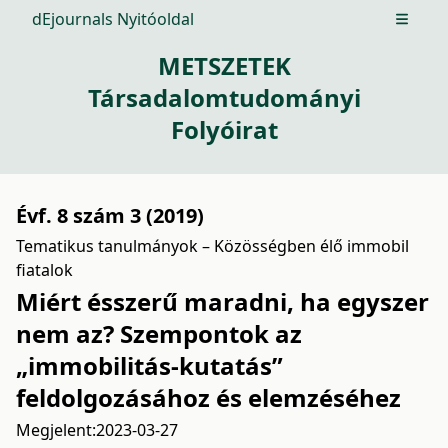
dEjournals Nyitóoldal
Open m
METSZETEK
Társadalomtudományi
Folyóirat
Évf. 8 szám 3 (2019)
Tematikus tanulmányok – Közösségben élő immobil
fiatalok
Miért ésszerű maradni, ha egyszer
nem az? Szempontok az
„immobilitás-kutatás”
feldolgozásához és elemzéséhez
Megjelent:
2023-03-27