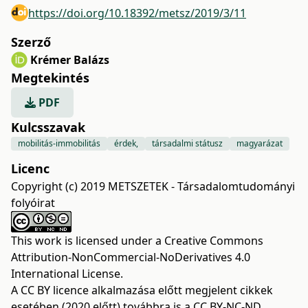
https://doi.org/10.18392/metsz/2019/3/11
Szerző
Krémer Balázs
Megtekintés
PDF
Kulcsszavak
mobilitás-immobilitás
érdek,
társadalmi státusz
magyarázat
Licenc
Copyright (c) 2019 METSZETEK - Társadalomtudományi
folyóirat
This work is licensed under a
Creative Commons
Attribution-NonCommercial-NoDerivatives 4.0
International License
.
A CC BY licence alkalmazása előtt megjelent cikkek
esetében (2020 előtt) továbbra is a CC BY-NC-ND