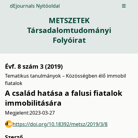
dEjournals Nyitóoldal
Open m
METSZETEK
Társadalomtudományi
Folyóirat
Évf. 8 szám 3 (2019)
Tematikus tanulmányok – Közösségben élő immobil
fiatalok
A család hatása a falusi fiatalok
immobilitására
Megjelent:
2023-03-27
https://doi.org/10.18392/metsz/2019/3/8
Szerző