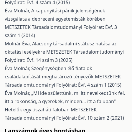
Folyóirat: Évf. 4 szám 4 (2015)
Éva Molnár,
A kapunyitási pánik jelenségének
vizsgálata a debreceni egyetemisták körében
METSZETEK Társadalomtudományi Folyóirat: Évf. 3
szám 1 (2014)
Molnár Éva,
Alacsony társadalmi státusz hatása az
oktatási esélyekre
METSZETEK Társadalomtudományi
Folyóirat: Évf. 14 szám 3 (2025)
Éva Molnár,
Szegénységben élő fiatalok
családalapítását meghatározó tényezők
METSZETEK
Társadalomtudományi Folyóirat: Évf. 4 szám 1 (2015)
Éva Molnár,
„Mi ide születtünk, mi itt nevelkedtünk fel,
itt a rokonság, a gyerekek, minden… itt a faluban”
Hetelők egy tiszaháti faluban
METSZETEK
Társadalomtudományi Folyóirat: Évf. 10 szám 2 (2021)
Lapszámok éves bontásban