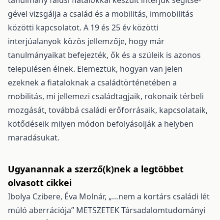
tanulmány falusi fiatalokkal készült interjúk segítsé-
gével vizsgálja a család és a mobilitás, immobilitás
közötti kapcsolatot. A 19 és 25 év közötti
interjúalanyok közös jellemzője, hogy már
tanulmányaikat befejezték, ők és a szüleik is azonos
településen élnek. Elemeztük, hogyan van jelen
ezeknek a fiataloknak a családtörténetében a
mobilitás, mi jellemezi családtagjaik, rokonaik térbeli
mozgását, továbbá családi erőforrásaik, kapcsolataik,
kötődéseik milyen módon befolyásolják a helyben
maradásukat.
Ugyanannak a szerző(k)nek a legtöbbet
olvasott cikkei
Ibolya Czibere, Éva Molnár,
„…nem a kortárs családi lét
múló aberrációja”
METSZETEK Társadalomtudományi