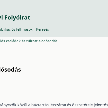
 Folyóirat
ublikációs felhívások
Keresés
lős családok és túlzott eladósodás
adósodás
tényezők közül a háztartás létszáma és összetétele jelentő