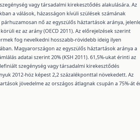
 szegénység vagy társadalmi kirekesztődés alakulására. Az
ban a válások, házasságon kívüli szülések számának
 párhuzamosan nő az egyszülős háztartások aránya, jelenl
körüli ez az arány (OECD 2011). Az előrejelzések szerint
rmek fog nevelkedni hosszabb-rövidebb ideig ilyen
rában. Magyarországon az egyszülős háztartások aránya a
mlálás adatai szerint 20% (KSH 2011). 61,5%-ukat érinti az
 definiált szegénység vagy társadalmi kirekesztődés
nyuk 2012-höz képest 2,2 százalékponttal növekedett. Az
artások jövedelme az országos átlagnak csupán a 75%-át é