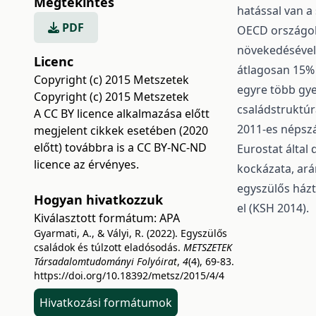
Megtekintés
hatással van a
PDF
OECD országok
növekedésével
Licenc
átlagosan 15% 
Copyright (c) 2015 Metszetek
egyre több gye
Copyright (c) 2015 Metszetek
családstruktú
A CC BY licence alkalmazása előtt
2011-es népszá
megjelent cikkek esetében (2020
előtt) továbbra is a CC BY-NC-ND
Eurostat által
licence az érvényes.
kockázata, ará
egyszülős házt
Hogyan hivatkozzuk
el (KSH 2014).
Kiválasztott formátum:
APA
Gyarmati, A., & Vályi, R. (2022). Egyszülős
családok és túlzott eladósodás.
METSZETEK
Társadalomtudományi Folyóirat
,
4
(4), 69-83.
https://doi.org/10.18392/metsz/2015/4/4
Hivatkozási formátumok