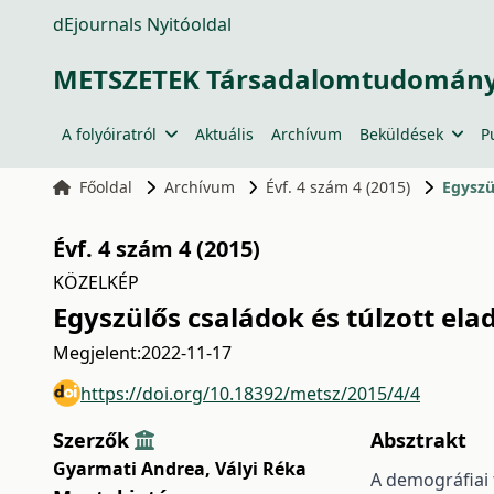
dEjournals Nyitóoldal
METSZETEK Társadalomtudományi
A folyóiratról
Aktuális
Archívum
Beküldések
P
Főoldal
Archívum
Évf. 4 szám 4 (2015)
Egyszü
Évf. 4 szám 4 (2015)
KÖZELKÉP
Egyszülős családok és túlzott el
Megjelent:
2022-11-17
https://doi.org/10.18392/metsz/2015/4/4
Szerzők
Absztrakt
Gyarmati Andrea
,
Vályi Réka
A demográfiai 