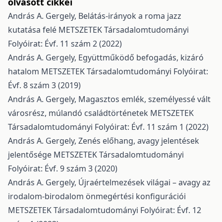
olvasott cikkei
András A. Gergely,
Belátás-irányok a roma jazz
kutatása felé
METSZETEK Társadalomtudományi
Folyóirat: Évf. 11 szám 2 (2022)
András A. Gergely,
Együttműködő befogadás, kizáró
hatalom
METSZETEK Társadalomtudományi Folyóirat:
Évf. 8 szám 3 (2019)
András A. Gergely,
Magasztos emlék, személyessé vált
városrész, múlandó családtörténetek
METSZETEK
Társadalomtudományi Folyóirat: Évf. 11 szám 1 (2022)
András A. Gergely,
Zenés előhang, avagy jelentések
jelentősége
METSZETEK Társadalomtudományi
Folyóirat: Évf. 9 szám 3 (2020)
András A. Gergely,
Újraértelmezések világai – avagy az
irodalom-birodalom önmegértési konfigurációi
METSZETEK Társadalomtudományi Folyóirat: Évf. 12