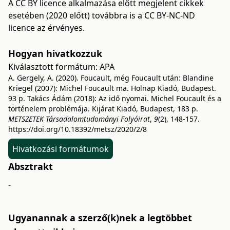
A CC BY licence alkalmazása előtt megjelent cikkek
esetében (2020 előtt) továbbra is a CC BY-NC-ND
licence az érvényes.
Hogyan hivatkozzuk
Kiválasztott formátum:
APA
A. Gergely, A. (2020). Foucault, még Foucault után: Blandine
Kriegel (2007): Michel Foucault ma. Holnap Kiadó, Budapest.
93 p. Takács Ádám (2018): Az idő nyomai. Michel Foucault és a
történelem problémája. Kijárat Kiadó, Budapest, 183 p.
METSZETEK Társadalomtudományi Folyóirat
,
9
(2), 148-157.
https://doi.org/10.18392/metsz/2020/2/8
Hivatkozási formátumok
Absztrakt
-
Ugyanannak a szerző(k)nek a legtöbbet