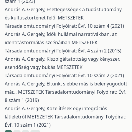
szám 1 (2023)
András A. Gergely,
Esetlegességek a tudástudomány
és kultusztörténet felől
METSZETEK
Társadalomtudományi Folyóirat: Évf. 10 szám 4 (2021)
András A. Gergely,
Idők hullámai narratívákban, az
identitásformálás szcénáiban
METSZETEK
Társadalomtudományi Folyóirat: Évf. 4 szám 2 (2015)
András A. Gergely,
Kiszolgáltatottság vagy kényszer,
esendőség vagy bukás
METSZETEK
Társadalomtudományi Folyóirat: Évf. 10 szám 2 (2021)
András A. Gergely,
Éltünk, s ebbe más is belenyugodott
már…
METSZETEK Társadalomtudományi Folyóirat: Évf.
8 szám 1 (2019)
András A. Gergely,
Közelítések egy integrációs
látleletről
METSZETEK Társadalomtudományi Folyóirat:
Évf. 10 szám 1 (2021)