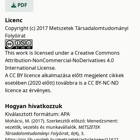
PDF
Licenc
Copyright (c) 2017 Metszetek Társadalomtudományi
Folyóirat
This work is licensed under a
Creative Commons
Attribution-NonCommercial-NoDerivatives 4.0
International License
.
A CC BY licence alkalmazása előtt megjelent cikkek
esetében (2020 előtt) továbbra is a CC BY-NC-ND
licence az érvényes.
Hogyan hivatkozzuk
Kiválasztott formátum:
APA
Mohácsi, M. (2017). Szerkesztői előszó: Menedzsment:
vezetők, vezetés és munkavállalók.
METSZETEK
Társadalomtudományi Folyóirat
,
6
(4), 3.
https://ojs.lib.unideb.hu/metszetek/article/view/11622