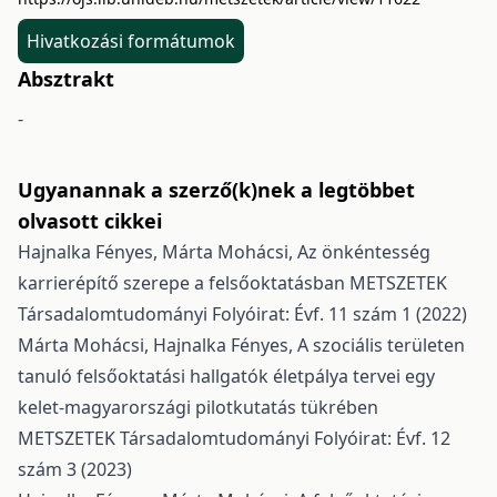
Hivatkozási formátumok
Absztrakt
-
Ugyanannak a szerző(k)nek a legtöbbet
olvasott cikkei
Hajnalka Fényes, Márta Mohácsi,
Az önkéntesség
karrierépítő szerepe a felsőoktatásban
METSZETEK
Társadalomtudományi Folyóirat: Évf. 11 szám 1 (2022)
Márta Mohácsi, Hajnalka Fényes,
A szociális területen
tanuló felsőoktatási hallgatók életpálya tervei egy
kelet-magyarországi pilotkutatás tükrében
METSZETEK Társadalomtudományi Folyóirat: Évf. 12
szám 3 (2023)