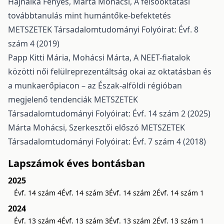
Hajnalka Fényes, Márta Mohácsi,
A felsőoktatási
továbbtanulás mint humántőke-befektetés
METSZETEK Társadalomtudományi Folyóirat: Évf. 8
szám 4 (2019)
Papp Kitti Mária, Mohácsi Márta,
A NEET-fiatalok
közötti női felülreprezentáltság okai az oktatásban és
a munkaerőpiacon – az Észak-alföldi régióban
megjelenő tendenciák
METSZETEK
Társadalomtudományi Folyóirat: Évf. 14 szám 2 (2025)
Márta Mohácsi,
Szerkesztői előszó
METSZETEK
Társadalomtudományi Folyóirat: Évf. 7 szám 4 (2018)
Lapszámok éves bontásban
2025
Évf. 14 szám 4
Évf. 14 szám 3
Évf. 14 szám 2
Évf. 14 szám 1
2024
Évf. 13 szám 4
Évf. 13 szám 3
Évf. 13 szám 2
Évf. 13 szám 1