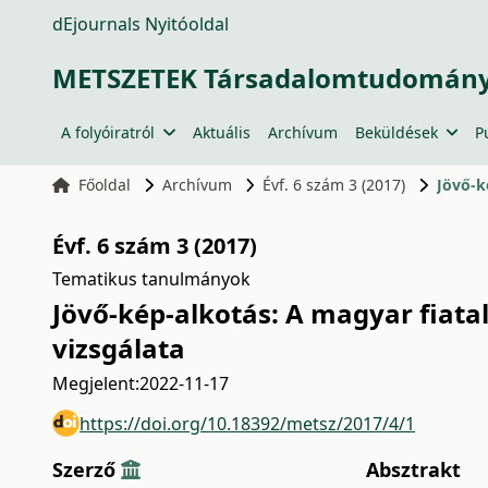
dEjournals Nyitóoldal
METSZETEK Társadalomtudományi
A folyóiratról
Aktuális
Archívum
Beküldések
P
Főoldal
Archívum
Évf. 6 szám 3 (2017)
Jövő-k
Évf. 6 szám 3 (2017)
Tematikus tanulmányok
Jövő-kép-alkotás: A magyar fiata
vizsgálata
Megjelent:
2022-11-17
https://doi.org/10.18392/metsz/2017/4/1
Szerző
Absztrakt