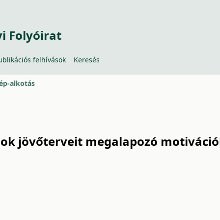
 Folyóirat
ublikációs felhívások
Keresés
ép-alkotás
lok jövőterveit megalapozó motiváci