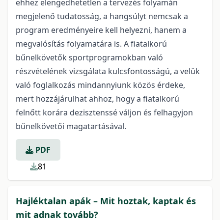
ehhez elengedhetetlen a tervezés folyamán
megjelenő tudatosság, a hangsúlyt nemcsak a
program eredményeire kell helyezni, hanem a
megvalósítás folyamatára is. A fiatalkorú
bűnelkövetők sportprogramokban való
részvételének vizsgálata kulcsfontosságú, a velük
való foglalkozás mindannyiunk közös érdeke,
mert hozzájárulhat ahhoz, hogy a fiatalkorú
felnőtt korára dezisztenssé váljon és felhagyjon
bűnelkövetői magatartásával.
PDF
81
Hajléktalan apák – Mit hoztak, kaptak és
mit adnak tovább?