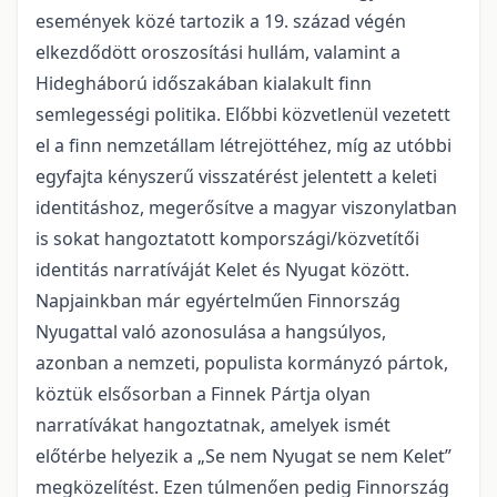
események közé tartozik a 19. század végén
elkezdődött oroszosítási hullám, valamint a
Hidegháború időszakában kialakult finn
semlegességi politika. Előbbi közvetlenül vezetett
el a finn nemzetállam létrejöttéhez, míg az utóbbi
egyfajta kényszerű visszatérést jelentett a keleti
identitáshoz, megerősítve a magyar viszonylatban
is sokat hangoztatott kompországi/közvetítői
identitás narratíváját Kelet és Nyugat között.
Napjainkban már egyértelműen Finnország
Nyugattal való azonosulása a hangsúlyos,
azonban a nemzeti, populista kormányzó pártok,
köztük elsősorban a Finnek Pártja olyan
narratívákat hangoztatnak, amelyek ismét
előtérbe helyezik a „Se nem Nyugat se nem Kelet”
megközelítést. Ezen túlmenően pedig Finnország