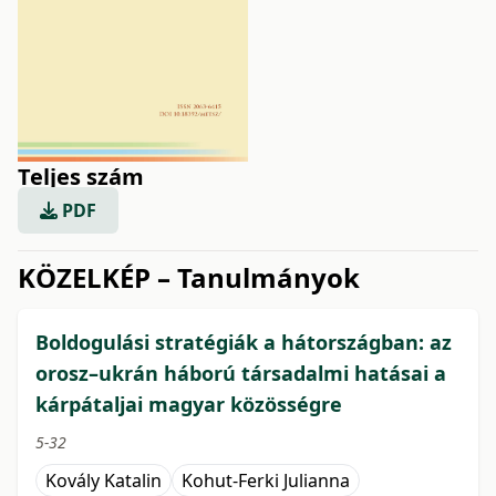
Teljes szám
PDF
issue.tableOfContents6a77d
KÖZELKÉP – Tanulmányok
Boldogulási stratégiák a hátországban: az
orosz–ukrán háború társadalmi hatásai a
kárpátaljai magyar közösségre
5-32
Kovály Katalin
Kohut-Ferki Julianna