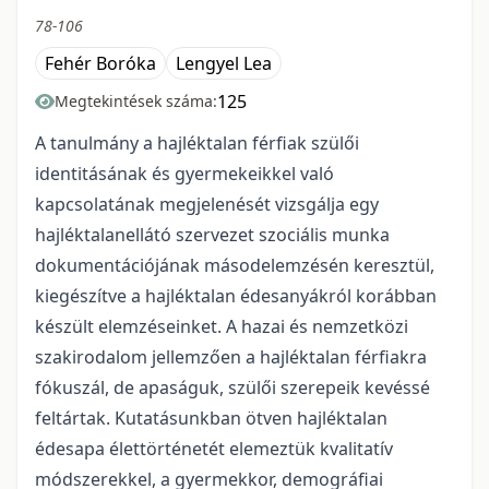
78-106
Fehér Boróka
Lengyel Lea
125
Megtekintések száma:
A tanulmány a hajléktalan férfiak szülői
identitásának és gyermekeikkel való
kapcsolatának megjelenését vizsgálja egy
hajléktalanellátó szervezet szociális munka
dokumentációjának másodelemzésén keresztül,
kiegészítve a hajléktalan édesanyákról korábban
készült elemzéseinket. A hazai és nemzetközi
szakirodalom jellemzően a hajléktalan férfiakra
fókuszál, de apaságuk, szülői szerepeik kevéssé
feltártak. Kutatásunkban ötven hajléktalan
édesapa élettörténetét elemeztük kvalitatív
módszerekkel, a gyermekkor, demográfiai