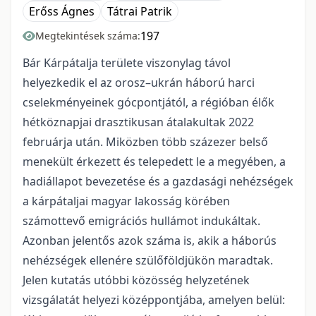
Erőss Ágnes
Tátrai Patrik
197
Megtekintések száma:
Bár Kárpátalja területe viszonylag távol
helyezkedik el az orosz–ukrán háború harci
cselekményeinek gócpontjától, a régióban élők
hétköznapjai drasztikusan átalakultak 2022
februárja után. Miközben több százezer belső
menekült érkezett és telepedett le a megyében, a
hadiállapot bevezetése és a gazdasági nehézségek
a kárpátaljai magyar lakosság körében
számottevő emigrációs hullámot indukáltak.
Azonban jelentős azok száma is, akik a háborús
nehézségek ellenére szülőföldjükön maradtak.
Jelen kutatás utóbbi közösség helyzetének
vizsgálatát helyezi középpontjába, amelyen belül: