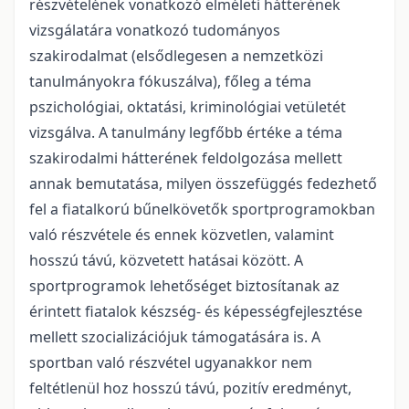
részvételének vonatkozó elméleti hátterének
vizsgálatára vonatkozó tudományos
szakirodalmat (elsődlegesen a nemzetközi
tanulmányokra fókuszálva), főleg a téma
pszichológiai, oktatási, kriminológiai vetületét
vizsgálva. A tanulmány legfőbb értéke a téma
szakirodalmi hátterének feldolgozása mellett
annak bemutatása, milyen összefüggés fedezhető
fel a fiatalkorú bűnelkövetők sportprogramokban
való részvétele és ennek közvetlen, valamint
hosszú távú, közvetett hatásai között. A
sportprogramok lehetőséget biztosítanak az
érintett fiatalok készség- és képességfejlesztése
mellett szocializációjuk támogatására is. A
sportban való részvétel ugyanakkor nem
feltétlenül hoz hosszú távú, pozitív eredményt,