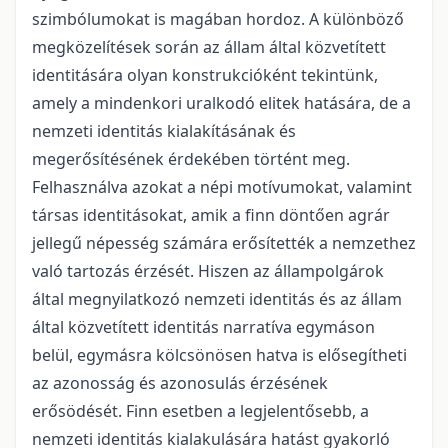
szimbólumokat is magában hordoz. A különböző
megközelítések során az állam által közvetített
identitására olyan konstrukció­ként tekintünk,
amely a mindenkori uralkodó elitek hatására, de a
nemzeti identitás kialakításának és
megerősítésének érdekében történt meg.
Felhasználva azokat a népi motívumokat, valamint
társas identitásokat, amik a finn döntően agrár
jellegű népesség számára erősítették a nemzethez
való tartozás érzését. Hiszen az állampolgárok
által megnyilatkozó nemzeti identitás és az állam
által közvetített identitás narratíva egymáson
belül, egymásra kölcsönösen hatva is elősegítheti
az azonosság és azonosulás érzésének
erősödését. Finn esetben a legjelentősebb, a
nemzeti identitás kialakulására hatást gyakorló