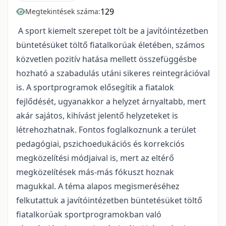
129
Megtekintések száma:
A sport kiemelt szerepet tölt be a javítóintézetben
büntetésüket töltő fiatalkorúak életében, számos
közvetlen pozitív hatása mellett összefüggésbe
hozható a szabadulás utáni sikeres reintegrációval
is. A sportprogramok elősegítik a fiatalok
fejlődését, ugyanakkor a helyzet árnyaltabb, mert
akár sajátos, kihívást jelentő helyzeteket is
létrehozhatnak. Fontos foglalkoznunk a terület
pedagógiai, pszichoedukációs és korrekciós
megközelítési módjaival is, mert az eltérő
megközelítések más-más fókuszt hoznak
magukkal. A téma alapos megismeréséhez
felkutattuk a javítóintézetben büntetésüket töltő
fiatalkorúak sportprogramokban való