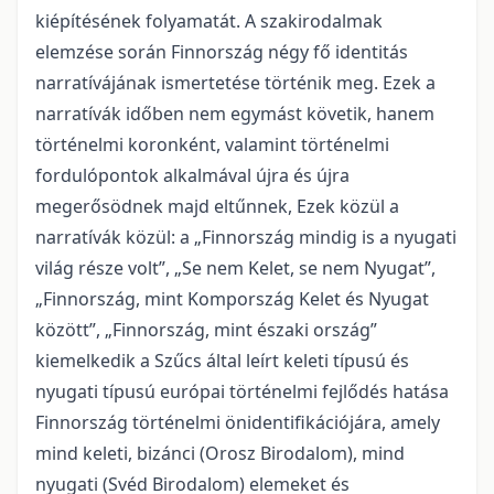
kiépítésének folyamatát. A szakirodalmak
elemzése során Finnország négy fő identitás
narratívájának ismertetése történik meg. Ezek a
narratívák időben nem egymást követik, hanem
történelmi koronként, valamint történelmi
fordulópontok alkalmával újra és újra
megerősödnek majd eltűnnek, Ezek közül a
narratívák közül: a „Finnország mindig is a nyugati
világ része volt”, „Se nem Kelet, se nem Nyugat”,
„Finnország, mint Kompország Kelet és Nyugat
között”, „Finnország, mint északi ország”
kiemelkedik a Szűcs által leírt keleti típusú és
nyugati típusú európai történelmi fejlődés hatása
Finnország történelmi önidentifikációjára, amely
mind keleti, bizánci (Orosz Birodalom), mind
nyugati (Svéd Birodalom) elemeket és