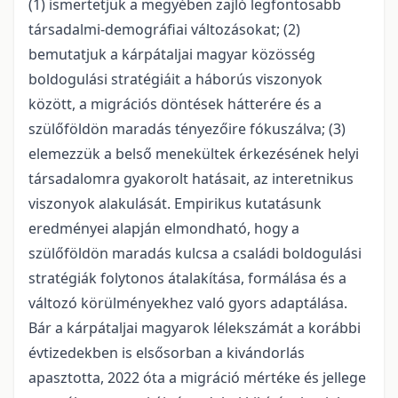
(1) ismertetjük a megyében zajló legfontosabb
társadalmi-demográ­fiai változásokat; (2)
bemutatjuk a kárpátaljai magyar közösség
boldogulási stratégiáit a háborús viszonyok
között, a migrációs döntések hátterére és a
szülőföldön maradás tényezőire fókuszálva; (3)
elemezzük a belső menekültek érkezésének helyi
társadalomra gyakorolt hatásait, az interetnikus
viszonyok alakulását. Empirikus kutatásunk
eredményei alapján elmondható, hogy a
szülőföldön maradás kulcsa a családi boldogulási
stratégiák folytonos átalakítása, formálása és a
változó körülményekhez való gyors adaptálása.
Bár a kárpátaljai magyarok lélekszámát a korábbi
évtizedekben is elsősorban a kivándorlás
apasztotta, 2022 óta a migráció mértéke és jellege