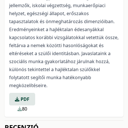
jellemzők, iskolai végzettség, munka­erőpiaci
helyzet, egészségi állapot, erőszakos
tapasztalatok és önmeghatározás dimenziói­ban.
Eredményeinket a hajléktalan édesanyákkal
kapcsolatos korábbi vizsgálatokkal vetettük össze,
feltárva a nemek közötti hasonlóságokat és
eltéréseket a szülői identitásban. Javaslataink a
szociális munka gyakorlatához járulnak hozzá,
különös tekintettel a hajléktalan szülőkkel
folytatott segítői munka hatékonyabb
megközelítéseire.
PDF
80
RECENZIÓ