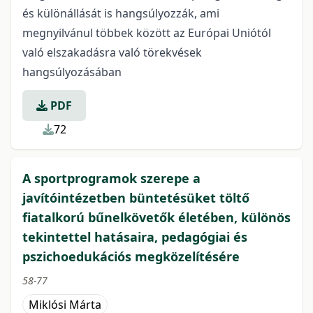
és különállását is hangsúlyozzák, ami
megnyilvánul többek között az Európai Uniótól
való elszakadásra való törekvések
hangsúlyozásában
PDF
72
A sportprogramok szerepe a
javítóintézetben büntetésüket töltő
fiatalkorú bűnelkövetők életében, különös
tekintettel hatásaira, pedagógiai és
pszichoedukációs megközelítésére
58-77
Miklósi Márta