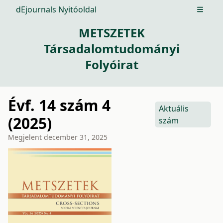
dEjournals Nyitóoldal
Open m
METSZETEK
Társadalomtudományi
Folyóirat
Évf. 14 szám 4
Aktuális
(2025)
szám
Megjelent
december 31, 2025