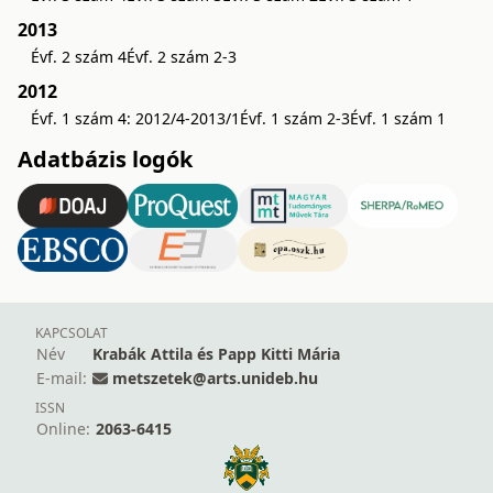
2013
Évf. 2 szám 4
Évf. 2 szám 2-3
2012
Évf. 1 szám 4: 2012/4-2013/1
Évf. 1 szám 2-3
Évf. 1 szám 1
Adatbázis logók
KAPCSOLAT
Név
Krabák Attila és Papp Kitti Mária
E-mail:
metszetek@arts.unideb.hu
ISSN
Online:
2063-6415