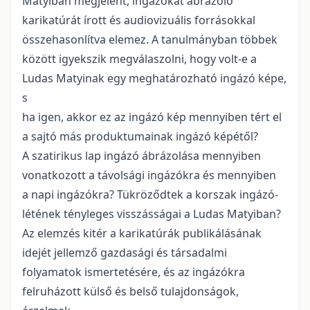
Matyiban megjelent, ingázókat ábrázoló
karikatúrát írott és audiovizuális forrásokkal
összehasonlítva elemez. A tanulmányban többek
között igyekszik megválaszolni, hogy volt-e a
Ludas Matyinak egy meghatározható ingázó képe,
s
ha igen, akkor ez az ingázó kép mennyiben tért el
a sajtó más produktumainak ingázó képétől?
A szatirikus lap ingázó ábrázolása mennyiben
vonatkozott a távolsági ingázókra és mennyiben
a napi ingázókra? Tükröződtek a korszak ingázó-
létének tényleges visszásságai a Ludas Matyiban?
Az elemzés kitér a karikatúrák publikálásának
idejét jellemző gazdasági és társadalmi
folyamatok ismertetésére, és az ingázókra
felruházott külső és belső tulajdonságok,