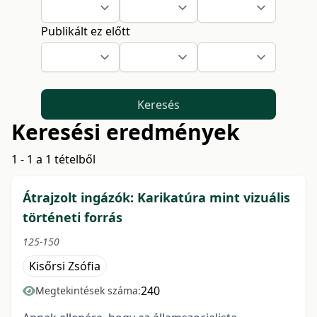
Publikált ez előtt
Keresés
Keresési eredmények
1 - 1 a 1 tételből
Átrajzolt ingázók: Karikatúra mint vizuális
történeti forrás
125-150
Kisőrsi Zsófia
240
Megtekintések száma: