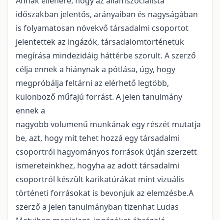
Annak ellenére, hogy az államszocialista
időszakban jelentős, arányaiban és nagyságában
is folyamatosan növekvő társadalmi csoportot
jelentettek az ingázók, társadalomtörténetük
megírása mindezidáig háttérbe szorult. A szerző
célja ennek a hiánynak a pótlása, úgy, hogy
megpróbálja feltárni az elérhető legtöbb,
különböző műfajú forrást. A jelen tanulmány
ennek a
nagyobb volumenű munkának egy részét mutatja
be, azt, hogy mit tehet hozzá egy társadalmi
csoportról hagyományos források útján szerzett
ismereteinkhez, hogyha az adott társadalmi
csoportról készült karikatúrákat mint vizuális
történeti forrásokat is bevonjuk az elemzésbe.A
szerző a jelen tanulmányban tizenhat Ludas