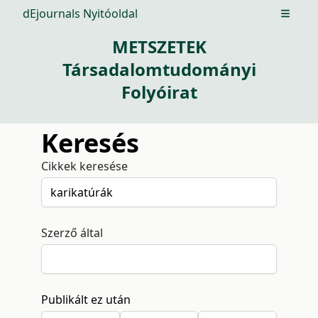
dEjournals Nyitóoldal
Open m
METSZETEK
Társadalomtudományi
Folyóirat
Keresés
Cikkek keresése
Szerző által
Publikált ez után