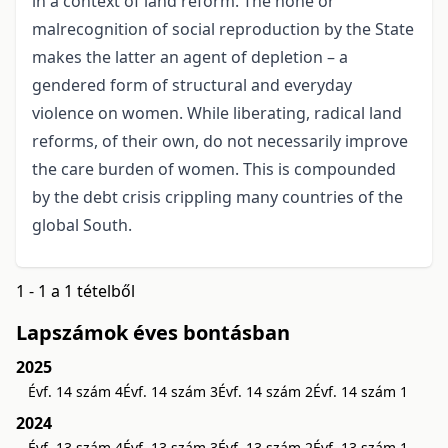
in a context of land reform. The none or
malrecognition of social reproduction by the State
makes the latter an agent of depletion – a
gendered form of structural and everyday
violence on women. While liberating, radical land
reforms, of their own, do not necessarily improve
the care burden of women. This is compounded
by the debt crisis crippling many countries of the
global South.
1 - 1 a 1 tételből
Lapszámok éves bontásban
2025
Évf. 14 szám 4
Évf. 14 szám 3
Évf. 14 szám 2
Évf. 14 szám 1
2024
Évf. 13 szám 4
Évf. 13 szám 3
Évf. 13 szám 2
Évf. 13 szám 1