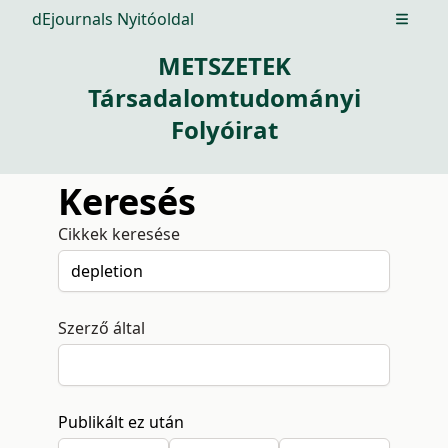
dEjournals Nyitóoldal
Open m
METSZETEK
Társadalomtudományi
Folyóirat
Keresés
Cikkek keresése
Szerző által
Publikált ez után