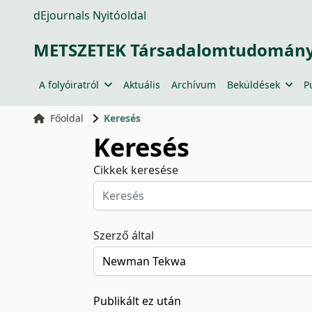
dEjournals Nyitóoldal
METSZETEK Társadalomtudományi
A folyóiratról
Aktuális
Archívum
Beküldések
P
Főoldal
Keresés
Keresés
Cikkek keresése
Szerző által
Publikált ez után