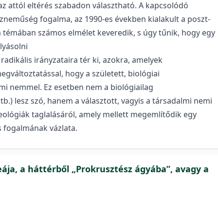
az attól eltérés szabadon választható. A kapcsolódó
szneműség fogalma, az 1990-es években kialakult a poszt-
n a témában számos elmélet keveredik, s úgy tűnik, hogy egy
lyásolni
radikális irányzataira tér ki, azokra, amelyek
változtatással, hogy a született, biológiai
almi nemmel. Ez esetben nem a biológiailag
tb.) lesz szó, hanem a választott, vagyis a társadalmi nemi
ológiák taglalásáról, amely mellett megemlítődik egy
ás fogalmának vázlata.
ja, a háttérből „Prokrusztész ágyába”, avagy a