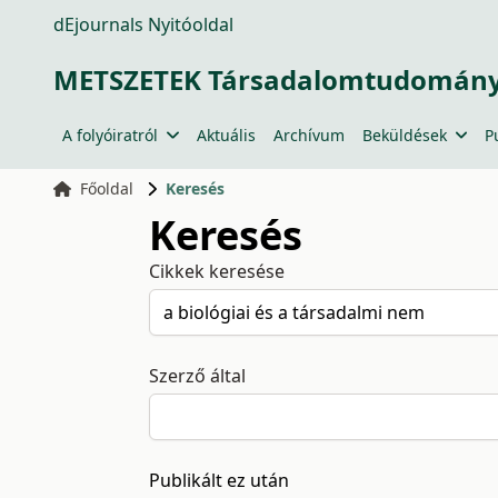
dEjournals Nyitóoldal
METSZETEK Társadalomtudományi
A folyóiratról
Aktuális
Archívum
Beküldések
P
Főoldal
Keresés
Keresés
Cikkek keresése
Szerző által
Publikált ez után