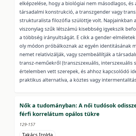
elképzelése, hogy a biológiai nem másodlagos, és 
társadalmi konstrukció, a transzgender vagy tran
strukturalista filozófia szülöttje volt. Napjainkba
viszonylag szűk létszámú kisebbség igyekszik befo
a többség irányultságát. E cikk a gender-elméletek 
oly módon próbálkoznak az egyén identitásának meg
nemet relativizálják, vagy szembeállítják a társad
transz-neműekről (transzszexuális, interszexuális s
értelemben vett szerepek, és ahhoz kapcsolódó ide
praktikus alternatíva, a köztes vagy intermentalit
Nők a tudományban: A női tudósok odisszeá
férfi korrelátum opálos tükre
129-157
Takács Izolda