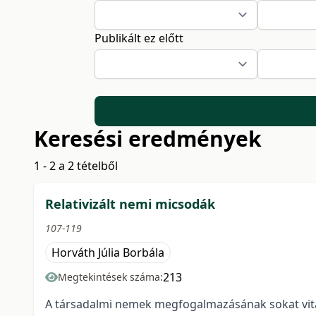
Publikált ez előtt
Keresési eredmények
1 - 2 a 2 tételből
Relativizált nemi micsodák
107-119
Horváth Júlia Borbála
213
Megtekintések száma:
A társadalmi nemek megfogalmazásának sokat vitat