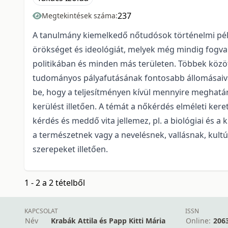
237
Megtekintések száma:
A tanulmány kiemelkedő nőtudósok történelmi példá
örökséget és ideológiát, melyek még mindig fogva
politikában és minden más területen. Többek között
tudományos pályafutásának fontosabb állomásaiv
be, hogy a teljesítményen kívül mennyire meghat
kerülést illetően. A témát a nőkérdés elméleti ke
kérdés és meddő vita jellemez, pl. a biológiai és a 
a természetnek vagy a nevelésnek, vallásnak, kult
szerepeket illetően.
1 - 2 a 2 tételből
KAPCSOLAT
ISSN
Név
Krabák Attila és Papp Kitti Mária
Online:
206