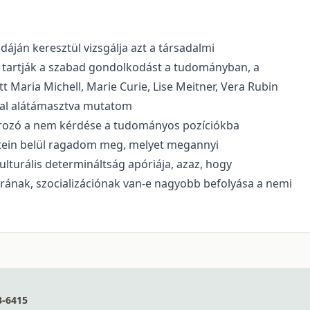
ján keresztül vizsgálja azt a társadalmi
 tartják a szabad gondolkodást a tudományban, a
 Maria Michell, Marie Curie, Lise Meitner, Vera Rubin
al alátámasztva mutatom
ározó a nem kérdése a tudományos pozíciókba
retein belül ragadom meg, melyet megannyi
kulturális determináltság apóriája, azaz, hogy
úrának, szocializációnak van-e nagyobb befolyása a nemi
3-6415