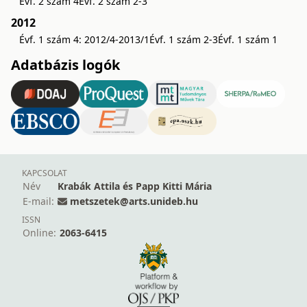
Évf. 2 szám 4
Évf. 2 szám 2-3
2012
Évf. 1 szám 4: 2012/4-2013/1
Évf. 1 szám 2-3
Évf. 1 szám 1
Adatbázis logók
KAPCSOLAT
Név
Krabák Attila és Papp Kitti Mária
E-mail:
metszetek@arts.unideb.hu
ISSN
Online:
2063-6415