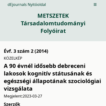
dEjournals Nyitóoldal
Open m
METSZETEK
Társadalomtudományi
Folyóirat
Évf. 3 szám 2 (2014)
KÖZELKÉP
A 90 évnél idősebb debreceni
lakosok kognitív státusának és
egészségi állapotának szociológiai
vizsgálata
Megjelent:
2023-03-27
Szerzők