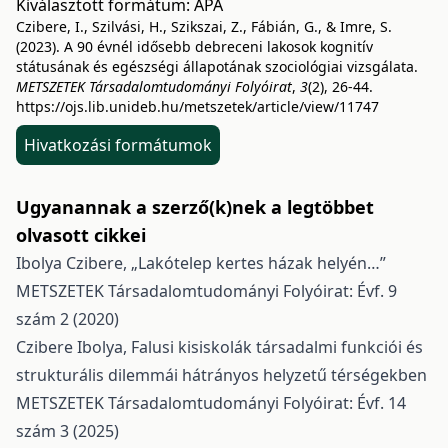
Kiválasztott formátum:
APA
Czibere, I., Szilvási, H., Szikszai, Z., Fábián, G., & Imre, S.
(2023). A 90 évnél idősebb debreceni lakosok kognitív
státusának és egészségi állapotának szociológiai vizsgálata.
METSZETEK Társadalomtudományi Folyóirat
,
3
(2), 26-44.
https://ojs.lib.unideb.hu/metszetek/article/view/11747
Hivatkozási formátumok
Ugyanannak a szerző(k)nek a legtöbbet
olvasott cikkei
Ibolya Czibere,
„Lakótelep kertes házak helyén…”
METSZETEK Társadalomtudományi Folyóirat: Évf. 9
szám 2 (2020)
Czibere Ibolya,
Falusi kisiskolák társadalmi funkciói és
strukturális dilemmái hátrányos helyzetű térségekben
METSZETEK Társadalomtudományi Folyóirat: Évf. 14
szám 3 (2025)