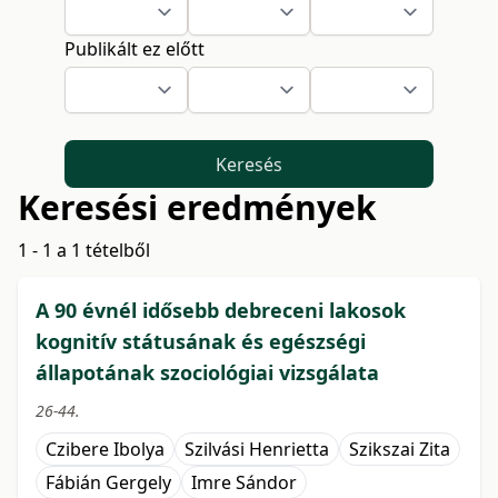
Publikált ez előtt
Keresés
Keresési eredmények
1 - 1 a 1 tételből
A 90 évnél idősebb debreceni lakosok
kognitív státusának és egészségi
állapotának szociológiai vizsgálata
26-44.
Czibere Ibolya
Szilvási Henrietta
Szikszai Zita
Fábián Gergely
Imre Sándor