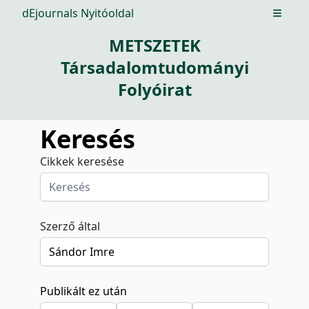
dEjournals Nyitóoldal
Open m
METSZETEK
Társadalomtudományi
Folyóirat
Keresés
Cikkek keresése
Szerző által
Publikált ez után