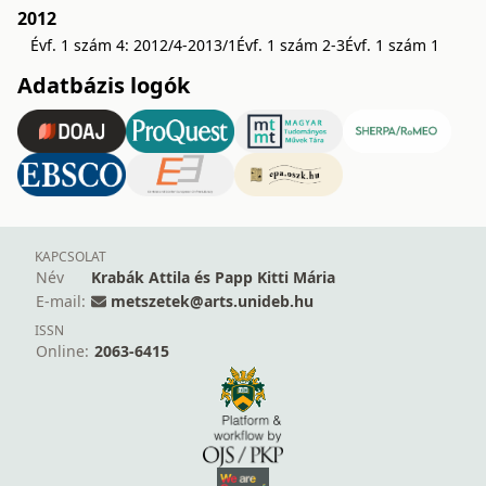
2012
Évf. 1 szám 4: 2012/4-2013/1
Évf. 1 szám 2-3
Évf. 1 szám 1
Adatbázis logók
KAPCSOLAT
Név
Krabák Attila és Papp Kitti Mária
E-mail:
metszetek@arts.unideb.hu
ISSN
Online:
2063-6415