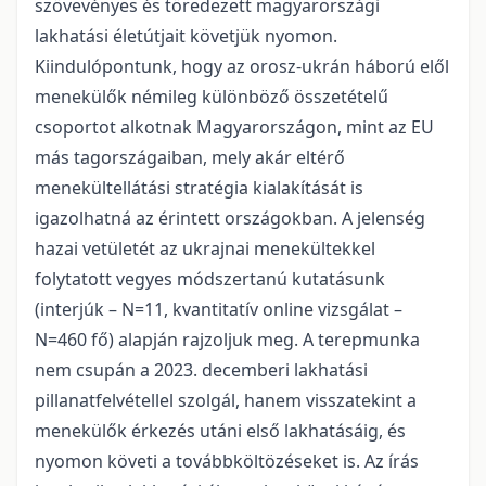
szövevényes és töredezett magyarországi
lakhatási életútjait követjük nyomon.
Kiindulópontunk, hogy az orosz-ukrán háború elől
menekülők némileg különböző összetételű
csoportot alkotnak Magyarországon, mint az EU
más tagországaiban, mely akár eltérő
menekültellátási stratégia kialakítását is
igazolhatná az érintett országokban. A jelenség
hazai vetületét az ukrajnai menekültekkel
folytatott vegyes módszertanú kutatásunk
(interjúk – N=11, kvantitatív online vizsgálat –
N=460 fő) alapján rajzoljuk meg. A terepmunka
nem csupán a 2023. decemberi lakhatási
pillanatfelvétellel szolgál, hanem visszatekint a
menekülők érkezés utáni első lakhatásáig, és
nyomon követi a továbbköltözéseket is. Az írás