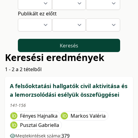
Publikált ez előtt
Keresés
Keresési eredmények
1 - 2 a 2 tételből
A felsőoktatási hallgatók civil aktivitása és
a lemorzsolódási esélyük összefüggései
141-156
Fényes Hajnalka
Markos Valéria
Pusztai Gabriella
379
Megtekintések száma: