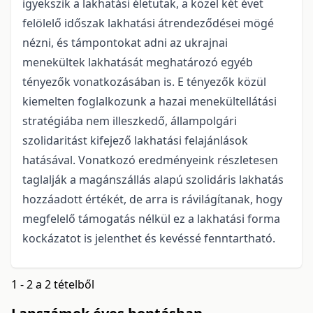
igyekszik a lakhatási életutak, a közel két évet
felölelő időszak lakhatási átrendeződései mögé
nézni, és támpontokat adni az ukrajnai
menekültek lakhatását meghatározó egyéb
tényezők vonatkozásában is. E tényezők közül
kiemelten foglalkozunk a hazai menekültellátási
stratégiába nem illeszkedő, állampolgári
szolidaritást kifejező lakhatási felajánlások
hatásával. Vonatkozó eredményeink részletesen
taglalják a magánszállás alapú szolidáris lakhatás
hozzáadott értékét, de arra is rávilágítanak, hogy
megfelelő támogatás nélkül ez a lakhatási forma
kockázatot is jelenthet és kevéssé fenntartható.
1 - 2 a 2 tételből