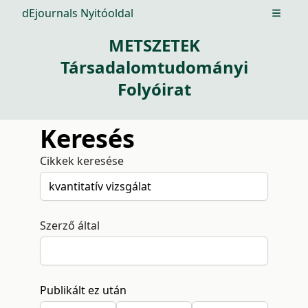
dEjournals Nyitóoldal
Open m
METSZETEK
Társadalomtudományi
Folyóirat
Keresés
Cikkek keresése
Szerző által
Publikált ez után