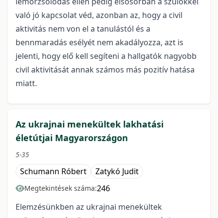
lemorzsolódás ellen pedig elsősorban a szülőkkel
való jó kapcsolat véd, azonban az, hogy a civil
aktivitás nem von el a tanulástól és a
bennmaradás esélyét nem akadályozza, azt is
jelenti, hogy elő kell segíteni a hallgatók nagyobb
civil aktivitását annak számos más pozitív hatása
miatt.
Az ukrajnai menekültek lakhatási
életútjai Magyarországon
5-35
Schumann Róbert
Zatykó Judit
246
Megtekintések száma:
Elemzésünkben az ukrajnai menekültek