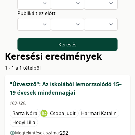
Publikált ez előtt
Keresés
Keresési eredmények
1 - 1 a 1 tételből
"Útvesztő": Az iskolából lemorzsolódó 15–
19 évesek mindennapjai
103-120.
Barta Nóra
Csoba Judit
Harmati Katalin
Hegyi Lilla
292
Megtekintések száma: