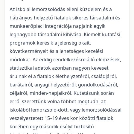
Az iskolai lemorzsolódás elleni küzdelem és a
hátrányos helyzetű fiatalok sikeres társadalmi és
munkaerőpiaci integrációja napjaink egyik
legnagyobb társadalmi kihívása. Kiemelt kutatási
programok keresik a jelenség okait,
következményeit és a lehetséges kezelési
módokat. Az eddig rendelkezésre álló elemzések,
statisztikai adatok azonban nagyon keveset
árulnak el a fiatalok élethelyzetéről, családjáról,
barátairól, anyagi helyzetéről, gondolkodásáról,
céljairól, minden-napjaikról. Kutatásunk során
erről szerettünk volna többet megtudni az
iskolából lemorzsoló-dott, vagy lemorzsolódással
veszélyeztetett 15–19 éves kor közötti fiatalok
körében egy második esélyt biztosító