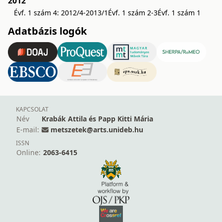
2012
Évf. 1 szám 4: 2012/4-2013/1
Évf. 1 szám 2-3
Évf. 1 szám 1
Adatbázis logók
KAPCSOLAT
Név
Krabák Attila és Papp Kitti Mária
E-mail:
metszetek@arts.unideb.hu
ISSN
Online:
2063-6415