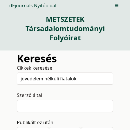
dEjournals Nyitóoldal
Open m
METSZETEK
Társadalomtudományi
Folyóirat
Keresés
Cikkek keresése
Szerző által
Publikált ez után