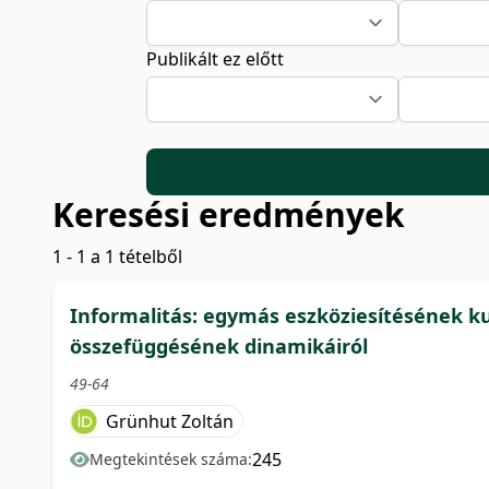
Publikált ez előtt
Keresési eredmények
1 - 1 a 1 tételből
Informalitás: egymás eszköziesítésének kul
összefüggésének dinamikáiról
49-64
Grünhut Zoltán
245
Megtekintések száma: