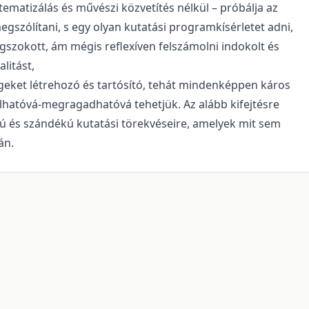
ematizálás és művészi közvetítés nélkül – próbálja az
megszólítani, s egy olyan kutatási programkísérletet adni,
szokott, ám mégis reflexíven felszámolni indokolt és
alitást,
eket létrehozó és tartósító, tehát mindenképpen káros
álhatóvá-megragadhatóvá tehetjük. Az alább kifejtésre
yú és szándékú kutatási törekvéseire, amelyek mit sem
án.