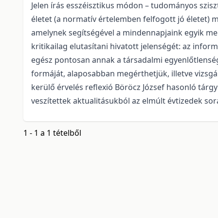
Jelen írás esszéisztikus módon – tudományos sziszt
életet (a normatív értelemben felfogott jó életet) 
amelynek segítségével a mindennapjaink egyik meg
kritikailag elutasítani hivatott jelenségét: az inform
egész pontosan annak a társadalmi egyenlőtlenség
formáját, alaposabban megérthetjük, illetve vizsg
kerülő érvelés reflexió Böröcz József hasonló tárg
veszítettek aktualitásukból az elmúlt évtizedek sor
1 - 1 a 1 tételből