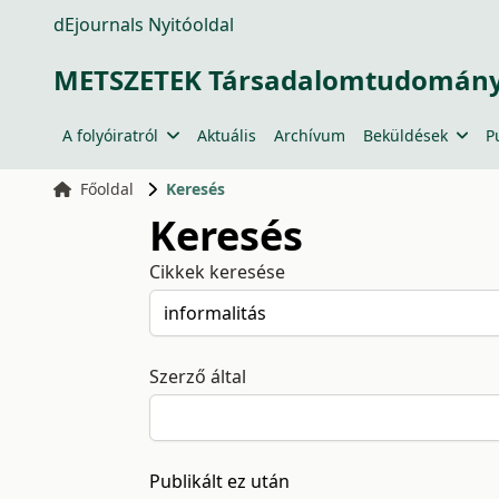
dEjournals Nyitóoldal
METSZETEK Társadalomtudományi
A folyóiratról
Aktuális
Archívum
Beküldések
P
Főoldal
Keresés
Keresés
Cikkek keresése
Szerző által
Publikált ez után