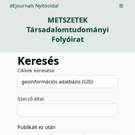
dEjournals Nyitóoldal
Open m
METSZETEK
Társadalomtudományi
Folyóirat
Keresés
Cikkek keresése
Szerző által
Publikált ez után