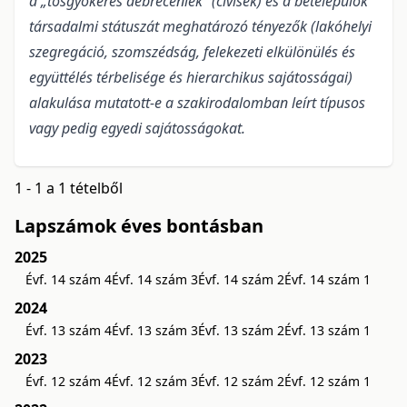
a „tősgyökeres debreceniek” (cívisek) és a betelepülők
társadalmi státuszát meghatározó tényezők (lakóhelyi
szegregáció, szomszédság, felekezeti elkülönülés és
együttélés térbelisége és hierarchikus sajátosságai)
alakulása mutatott-e a szakirodalomban leírt típusos
vagy pedig egyedi sajátosságokat.
1 - 1 a 1 tételből
Lapszámok éves bontásban
2025
Évf. 14 szám 4
Évf. 14 szám 3
Évf. 14 szám 2
Évf. 14 szám 1
2024
Évf. 13 szám 4
Évf. 13 szám 3
Évf. 13 szám 2
Évf. 13 szám 1
2023
Évf. 12 szám 4
Évf. 12 szám 3
Évf. 12 szám 2
Évf. 12 szám 1