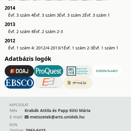
2014
Évf. 3 szám 4
Évf. 3 szám 3
Évf. 3 szám 2
Évf. 3 szám 1
2013
Évf. 2 szám 4
Évf. 2 szám 2-3
2012
Évf. 1 szám 4: 2012/4-2013/1
Évf. 1 szám 2-3
Évf. 1 szám 1
Adatbázis logók
KAPCSOLAT
Név
Krabák Attila és Papp Kitti Mária
E-mail:
metszetek@arts.unideb.hu
ISSN
Online:
2063-6415