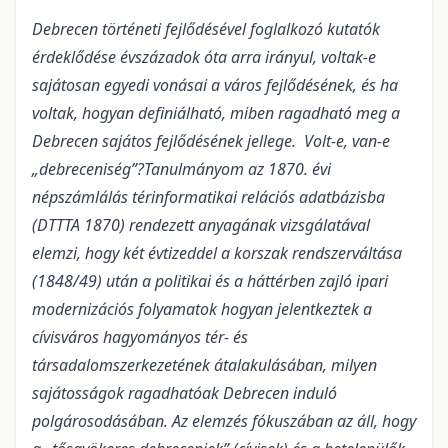
Debrecen történeti fejlődésével foglalkozó kutatók
érdeklődése évszázadok óta arra irányul, voltak-e
sajátosan egyedi vonásai a város fejlődésének, és ha
voltak, hogyan definiálható, miben ragadható meg a
Debrecen sajátos fejlődésének jellege. Volt-e, van-e
„debreceniség”?
Tanulmányom az 1870. évi
népszámlálás térinformatikai relációs adatbázisba
(DTTTA 1870) rendezett anyagának vizsgálatával
elemzi, hogy két évtizeddel a korszak rendszerváltása
(1848/49) után a politikai és a háttérben zajló ipari
modernizációs folyamatok hogyan jelentkeztek a
cívisváros hagyományos tér- és
társadalomszerkezetének átalakulásában, milyen
sajátosságok ragadhatóak Debrecen induló
polgárosodásában. Az elemzés fókuszában az áll, hogy