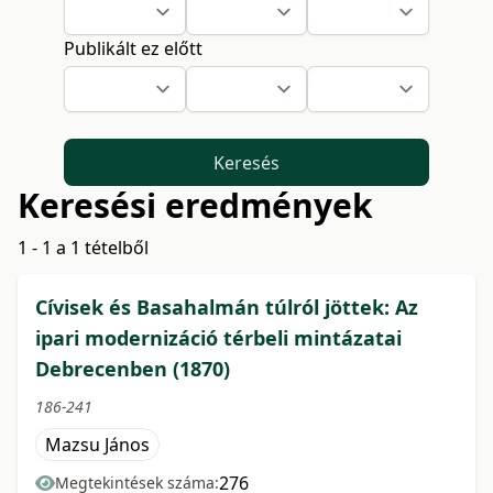
Publikált ez előtt
Keresés
Keresési eredmények
1 - 1 a 1 tételből
Cívisek és Basahalmán túlról jöttek: Az
ipari modernizáció térbeli mintázatai
Debrecenben (1870)
186-241
Mazsu János
276
Megtekintések száma: