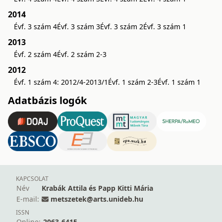
2014
Évf. 3 szám 4
Évf. 3 szám 3
Évf. 3 szám 2
Évf. 3 szám 1
2013
Évf. 2 szám 4
Évf. 2 szám 2-3
2012
Évf. 1 szám 4: 2012/4-2013/1
Évf. 1 szám 2-3
Évf. 1 szám 1
Adatbázis logók
KAPCSOLAT
Név
Krabák Attila és Papp Kitti Mária
E-mail:
metszetek@arts.unideb.hu
ISSN
Online:
2063-6415