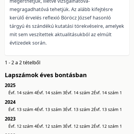
megérthetjük, illetve vizsgálhatóvá-
megragadhatóvá tehetjük. Az alább kifejtésre
kerülő érvelés reflexió Böröcz József hasonló
tárgyú és szándékú kutatási törekvéseire, amelyek
mit sem veszítettek aktualitásukból az elmúlt
évtizedek során.
1 - 2 a 2 tételből
Lapszámok éves bontásban
2025
Évf. 14 szám 4
Évf. 14 szám 3
Évf. 14 szám 2
Évf. 14 szám 1
2024
Évf. 13 szám 4
Évf. 13 szám 3
Évf. 13 szám 2
Évf. 13 szám 1
2023
Évf. 12 szám 4
Évf. 12 szám 3
Évf. 12 szám 2
Évf. 12 szám 1