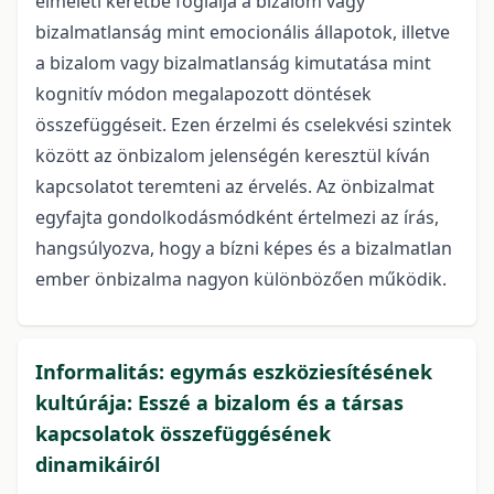
elméleti keretbe foglalja a bizalom vagy
bizalmatlanság mint emocionális állapotok, illetve
a bizalom vagy bizalmatlanság kimutatása mint
kognitív módon megalapozott döntések
összefüggéseit. Ezen érzelmi és cselekvési szintek
között az önbizalom jelenségén keresztül kíván
kapcsolatot teremteni az érvelés. Az önbizalmat
egyfajta gondolkodásmódként értelmezi az írás,
hangsúlyozva, hogy a bízni képes és a bizalmatlan
ember önbizalma nagyon különbözően működik.
Informalitás: egymás eszköziesítésének
kultúrája: Esszé a bizalom és a társas
kapcsolatok összefüggésének
dinamikáiról