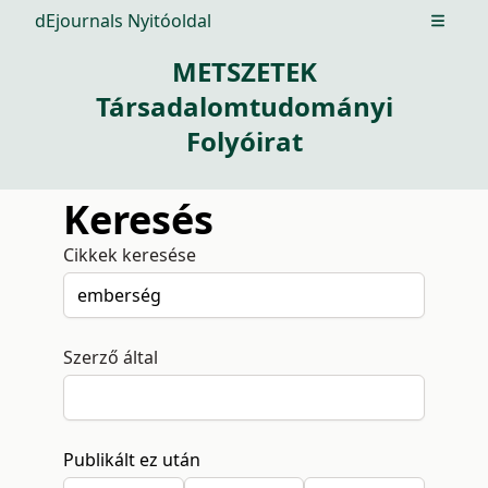
dEjournals Nyitóoldal
Open m
METSZETEK
Társadalomtudományi
Folyóirat
Keresés
Cikkek keresése
Szerző által
Publikált ez után