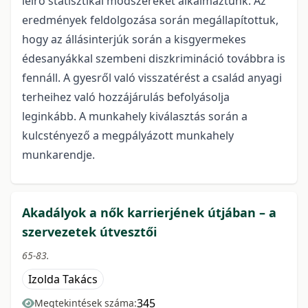
leíró statisztikai módszereket alkalmaztunk. Az
eredmények feldolgozása során megállapítottuk,
hogy az állásinterjúk során a kisgyermekes
édesanyákkal szembeni diszkrimináció továbbra is
fennáll. A gyesről való visszatérést a család anyagi
terheihez való hozzájárulás befolyásolja
leginkább. A munkahely kiválasztás során a
kulcstényező a megpályázott munkahely
munkarendje.
Akadályok a nők karrierjének útjában – a
szervezetek útvesztői
65-83.
Izolda Takács
345
Megtekintések száma: