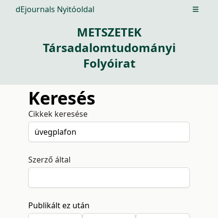
dEjournals Nyitóoldal
Open m
METSZETEK
Társadalomtudományi
Folyóirat
Keresés
Cikkek keresése
Szerző által
Publikált ez után