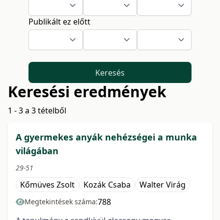
Publikált ez előtt
Keresés
Keresési eredmények
1 - 3 a 3 tételből
A gyermekes anyák nehézségei a munka
világában
29-51
Kőmüves Zsolt
Kozák Csaba
Walter Virág
788
Megtekintések száma: