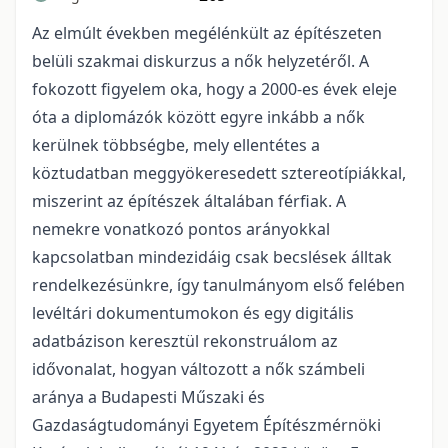
Az elmúlt években megélénkült az építészeten
belüli szakmai diskurzus a nők helyzetéről. A
fokozott figyelem oka, hogy a 2000-es évek eleje
óta a diplomázók között egyre inkább a nők
kerülnek többségbe, mely ellentétes a
köztudatban meggyökeresedett sztereotípiákkal,
miszerint az építészek általában férfiak. A
nemekre vonatkozó pontos arányokkal
kapcsolatban mindezidáig csak becslések álltak
rendelkezésünkre, így tanulmányom első felében
levéltári dokumentumokon és egy digitális
adatbázison keresztül rekonstruálom az
idővonalat, hogyan változott a nők számbeli
aránya a Budapesti Műszaki és
Gazdaságtudományi Egyetem Építészmérnöki