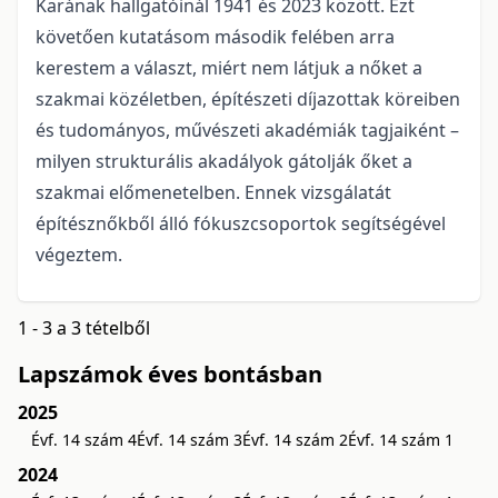
Karának hallgatóinál 1941 és 2023 között. Ezt
követően kutatásom második felében arra
kerestem a választ, miért nem látjuk a nőket a
szakmai közéletben, építészeti díjazottak köreiben
és tu­dományos, művészeti akadémiák tagjaiként –
milyen strukturális akadályok gátolják őket a
szakmai előmenetelben. Ennek vizsgálatát
építésznőkből álló fókuszcsoportok segítségével
végeztem.
1 - 3 a 3 tételből
Lapszámok éves bontásban
2025
Évf. 14 szám 4
Évf. 14 szám 3
Évf. 14 szám 2
Évf. 14 szám 1
2024