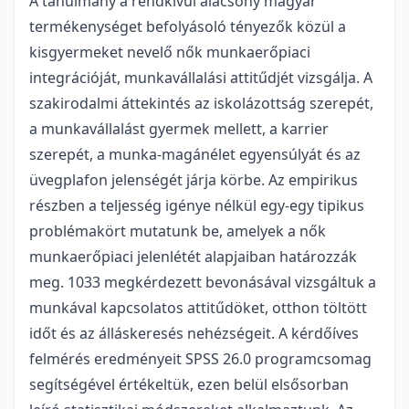
A tanulmány a rendkívül alacsony magyar
termékenységet befolyásoló tényezők közül a
kisgyermeket nevelő nők munkaerőpiaci
integrációját, munkavállalási attitűdjét vizsgálja. A
szakirodalmi áttekintés az iskolázottság szerepét,
a munkavállalást gyermek mellett, a karrier
szerepét, a munka-magánélet egyensúlyát és az
üvegplafon jelenségét járja körbe. Az empirikus
részben a teljesség igénye nélkül egy-egy tipikus
problémakört mutatunk be, amelyek a nők
munkaerőpiaci jelenlétét alapjaiban határozzák
meg. 1033 megkérdezett bevonásával vizsgáltuk a
munkával kapcsolatos attitűdöket, otthon töltött
időt és az álláskeresés nehézségeit. A kérdőíves
felmérés eredményeit SPSS 26.0 programcsomag
segítségével értékeltük, ezen belül elsősorban