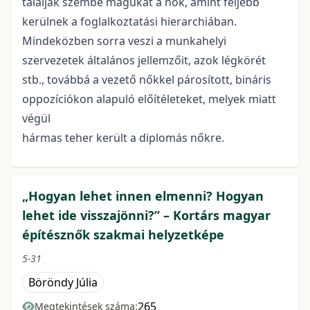
találják szembe magukat a nők, amint feljebb
kerülnek a foglalkoztatási hierarchiában.
Mindeközben sorra veszi a munkahelyi
szervezetek általános jellemzőit, azok légkörét
stb., továbbá a vezető nőkkel párosított, bináris
oppozíciókon alapuló előítéleteket, melyek miatt
végül
hármas teher került a diplomás nőkre.
„Hogyan lehet innen elmenni? Hogyan
lehet ide visszajönni?” – Kortárs magyar
építésznők szakmai helyzetképe
5-31
Böröndy Júlia
265
Megtekintések száma: