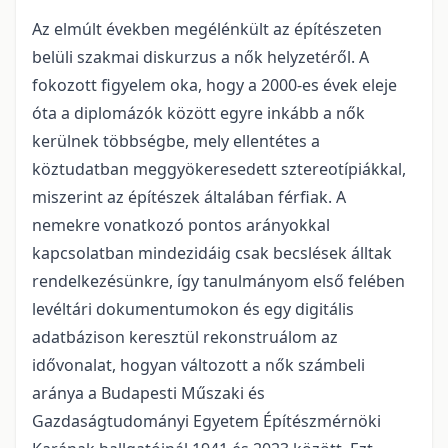
Az elmúlt években megélénkült az építészeten
belüli szakmai diskurzus a nők helyzetéről. A
fokozott figyelem oka, hogy a 2000-es évek eleje
óta a diplomázók között egyre inkább a nők
kerülnek többségbe, mely ellentétes a
köztudatban meggyökeresedett sztereotípiákkal,
miszerint az építészek általában férfiak. A
nemekre vonatkozó pontos arányokkal
kapcsolatban mindezidáig csak becslések álltak
rendelkezésünkre, így tanulmányom első felében
levéltári dokumentumokon és egy digitális
adatbázison keresztül rekonstruálom az
idővonalat, hogyan változott a nők számbeli
aránya a Budapesti Műszaki és
Gazdaságtudományi Egyetem Építészmérnöki