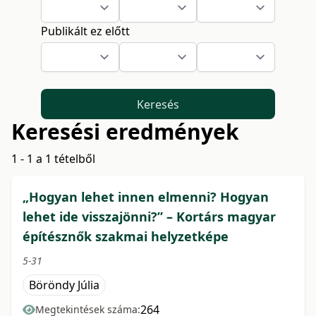
Publikált ez előtt
Keresés
Keresési eredmények
1 - 1 a 1 tételből
„Hogyan lehet innen elmenni? Hogyan
lehet ide visszajönni?” – Kortárs magyar
építésznők szakmai helyzetképe
5-31
Böröndy Júlia
264
Megtekintések száma: