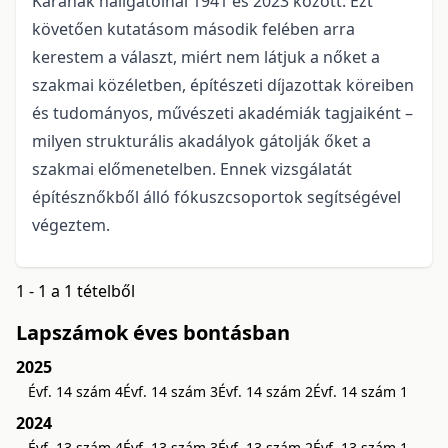
Karának hallgatóinál 1941 és 2023 között. Ezt
követően kutatásom második felében arra
kerestem a választ, miért nem látjuk a nőket a
szakmai közéletben, építészeti díjazottak köreiben
és tu­dományos, művészeti akadémiák tagjaiként –
milyen strukturális akadályok gátolják őket a
szakmai előmenetelben. Ennek vizsgálatát
építésznőkből álló fókuszcsoportok segítségével
végeztem.
1 - 1 a 1 tételből
Lapszámok éves bontásban
2025
Évf. 14 szám 4
Évf. 14 szám 3
Évf. 14 szám 2
Évf. 14 szám 1
2024
Évf. 13 szám 4
Évf. 13 szám 3
Évf. 13 szám 2
Évf. 13 szám 1