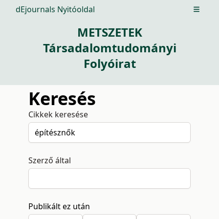
dEjournals Nyitóoldal
Open m
METSZETEK
Társadalomtudományi
Folyóirat
Keresés
Cikkek keresése
Szerző által
Publikált ez után