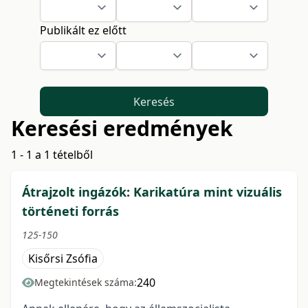
Publikált ez előtt
Keresés
Keresési eredmények
1 - 1 a 1 tételből
Átrajzolt ingázók: Karikatúra mint vizuális
történeti forrás
125-150
Kisőrsi Zsófia
240
Megtekintések száma: