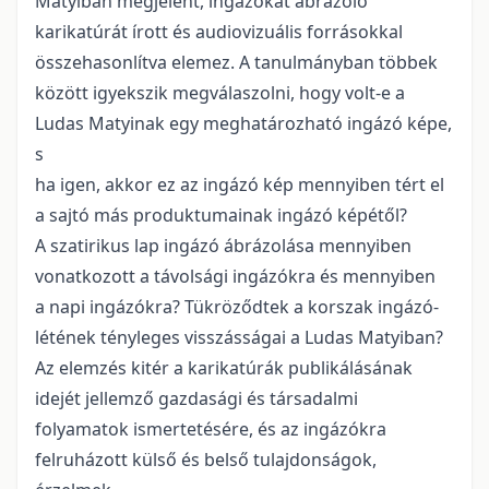
Matyiban megjelent, ingázókat ábrázoló
karikatúrát írott és audiovizuális forrásokkal
összehasonlítva elemez. A tanulmányban többek
között igyekszik megválaszolni, hogy volt-e a
Ludas Matyinak egy meghatározható ingázó képe,
s
ha igen, akkor ez az ingázó kép mennyiben tért el
a sajtó más produktumainak ingázó képétől?
A szatirikus lap ingázó ábrázolása mennyiben
vonatkozott a távolsági ingázókra és mennyiben
a napi ingázókra? Tükröződtek a korszak ingázó-
létének tényleges visszásságai a Ludas Matyiban?
Az elemzés kitér a karikatúrák publikálásának
idejét jellemző gazdasági és társadalmi
folyamatok ismertetésére, és az ingázókra
felruházott külső és belső tulajdonságok,