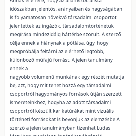
Annak ellenére, hogy az államszocialista
időszakban jelentős, arányaiban és nagyságában
is folyamatosan növekvő társadalmi csoportot
jelentettek az ingázók, társadalomtörténetük
megírása mindezidáig háttérbe szorult. A szerző
célja ennek a hiánynak a pótlása, úgy, hogy
megpróbálja feltárni az elérhető legtöbb,
különböző műfajú forrást. A jelen tanulmány
ennek a
nagyobb volumenű munkának egy részét mutatja
be, azt, hogy mit tehet hozzá egy társadalmi
csoportról hagyományos források útján szerzett
ismereteinkhez, hogyha az adott társadalmi
csoportról készült karikatúrákat mint vizuális
történeti forrásokat is bevonjuk az elemzésbe.A
szerző a jelen tanulmányban tizenhat Ludas