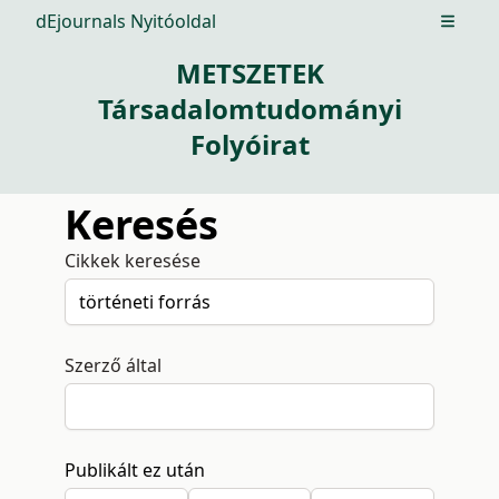
dEjournals Nyitóoldal
Open m
METSZETEK
Társadalomtudományi
Folyóirat
Keresés
Cikkek keresése
Szerző által
Publikált ez után