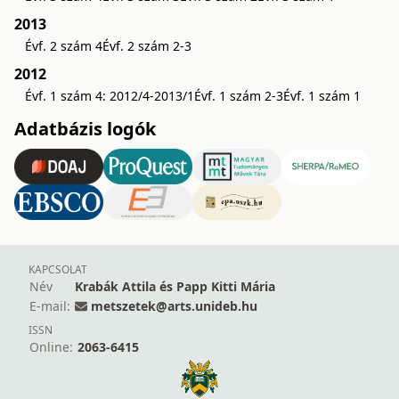
2013
Évf. 2 szám 4
Évf. 2 szám 2-3
2012
Évf. 1 szám 4: 2012/4-2013/1
Évf. 1 szám 2-3
Évf. 1 szám 1
Adatbázis logók
KAPCSOLAT
Név
Krabák Attila és Papp Kitti Mária
E-mail:
metszetek@arts.unideb.hu
ISSN
Online:
2063-6415