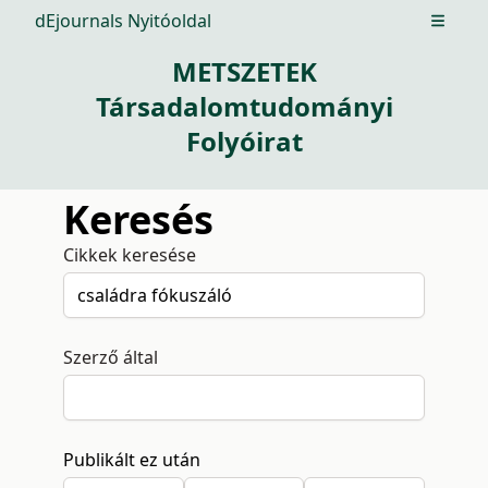
dEjournals Nyitóoldal
Open m
METSZETEK
Társadalomtudományi
Folyóirat
Keresés
Cikkek keresése
Szerző által
Publikált ez után