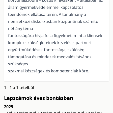
körvonalazódni – közös kihívásként – általában az
állam gyermekvédelemmel kapcsolatos
teendőinek ellátása terén. A tanulmány a
nemzetközi diskurzusban központinak számító
néhány téma
fontosságára hívja fel a figyelmet, mint a kliensek
komplex szükségleteinek kezelése, partneri
együttműködések fontossága, szülőség
támogatása és mindezek megvalósításához
szükséges
szakmai készségek és kompetenciák köre.
1 - 1 a 1 tételből
Lapszámok éves bontásban
2025
Évf. 14 szám 4
Évf. 14 szám 3
Évf. 14 szám 2
Évf. 14 szám 1