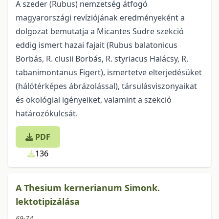
A szeder (Rubus) nemzetség átfogó
magyarországi revíziójának eredményeként a
dolgozat bemutatja a Micantes Sudre szekció
eddig ismert hazai fajait (Rubus balatonicus
Borbás, R. clusii Borbás, R. styriacus Halácsy, R.
tabanimontanus Figert), ismertetve elterjedésüket
(hálótérképes ábrázolással), társulásviszonyaikat
és ökológiai igényeiket, valamint a szekció
határozókulcsát.
PDF
136
A Thesium kernerianum Simonk.
lektotipizálása
69-74