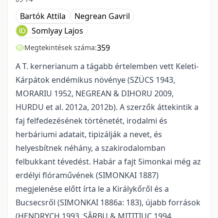
Bartók Attila
Negrean Gavril
Somlyay Lajos
359
Megtekintések száma:
A T. kernerianum a tágabb értelemben vett Keleti-
Kárpátok endémikus növénye (SZÜCS 1943,
MORARIU 1952, NEGREAN & DIHORU 2009,
HURDU et al. 2012a, 2012b). A szerzők áttekintik a
faj felfedezésének történetét, irodalmi és
herbáriumi adatait, tipizálják a nevet, és
helyesbítnek néhány, a szakirodalomban
felbukkant tévedést. Habár a fajt Simonkai még az
erdélyi flóraművének (SIMONKAI 1887)
megjelenése előtt írta le a Királykőről és a
Bucsecsről (SIMONKAI 1886a: 183), újabb források
(HENDRYCH 1993, SÂRBU & MITITIUC 1994,