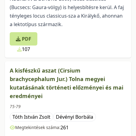
(Bucsecs: Gaura-völgy) is helyesbítésre kerül. A faj
tényleges locus classicus-sza a Királykő, ahonnan
a lektotípus származik.
PDF
107
A kisfészkű aszat (Cirsium
brachycephalum Jur.) Tolna megyei
kutatásának történeti előzményei és mai
eredményei
75-79
Tóth István Zsolt
Dévényi Borbála
261
Megtekintések száma: