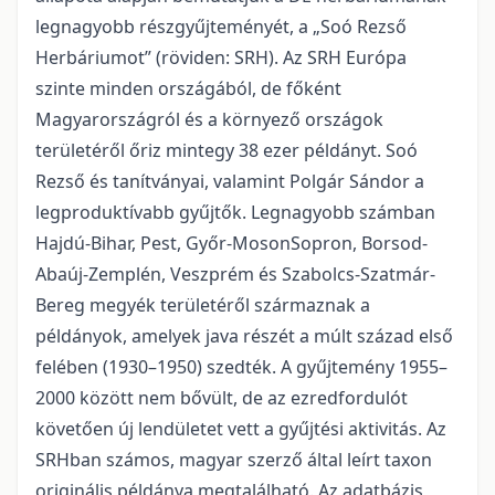
legnagyobb részgyűjteményét, a „Soó Rezső
Herbáriumot” (röviden: SRH). Az SRH Európa
szinte minden országából, de főként
Magyarországról és a környező országok
területéről őriz mintegy 38 ezer példányt. Soó
Rezső és tanítványai, valamint Polgár Sándor a
legproduktívabb gyűjtők. Legnagyobb számban
Hajdú-Bihar, Pest, Győr-MosonSopron, Borsod-
Abaúj-Zemplén, Veszprém és Szabolcs-Szatmár-
Bereg megyék területéről származnak a
példányok, amelyek java részét a múlt század első
felében (1930–1950) szedték. A gyűjtemény 1955–
2000 között nem bővült, de az ezredfordulót
követően új lendületet vett a gyűjtési aktivitás. Az
SRHban számos, magyar szerző által leírt taxon
originális példánya megtalálható. Az adatbázis