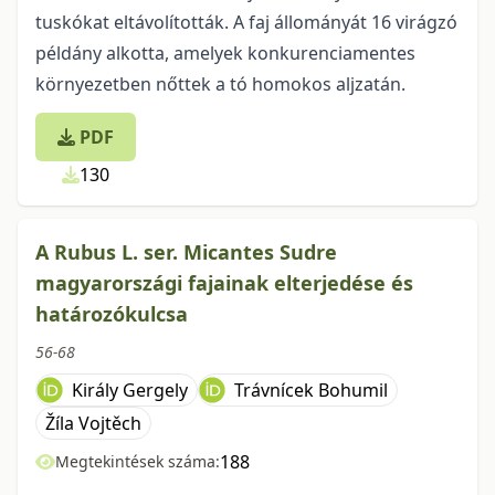
tuskókat eltávolították. A faj állományát 16 virágzó
példány alkotta, amelyek konkurenciamentes
környezetben nőttek a tó homokos aljzatán.
PDF
130
A Rubus L. ser. Micantes Sudre
magyarországi fajainak elterjedése és
határozókulcsa
56-68
Király Gergely
Trávnícek Bohumil
Žíla Vojtěch
188
Megtekintések száma: