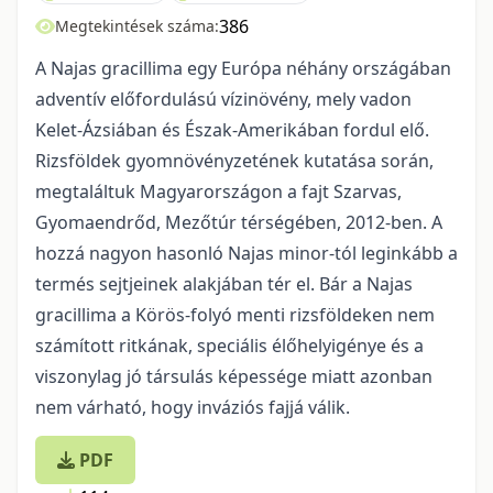
386
Megtekintések száma:
A Najas gracillima egy Európa néhány országában
adventív előfordulású vízinövény, mely vadon
Kelet-Ázsiában és Észak-Amerikában fordul elő.
Rizsföldek gyomnövényzetének kutatása során,
megtaláltuk Magyarországon a fajt Szarvas,
Gyomaendrőd, Mezőtúr térségében, 2012-ben. A
hozzá nagyon hasonló Najas minor-tól leginkább a
termés sejtjeinek alakjában tér el. Bár a Najas
gracillima a Körös-folyó menti rizsföldeken nem
számított ritkának, speciális élőhelyigénye és a
viszonylag jó társulás képessége miatt azonban
nem várható, hogy inváziós fajjá válik.
PDF