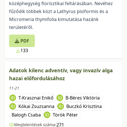
középhegység florisztikai feltárásában. Nevéhez
fűződik többek közt a Lathyrus pisiformis és a
Micromeria thymifolia kimutatása hazánk
területéről.
PDF
133
Adatok kilenc adventív, vagy invazív alga
hazai előfordulásához
11-21
T-Krasznai Enikő
B-Béres Viktória
Kókai Zsuzsanna
Buczkó Krisztina
Balogh Csaba
Török Péter
271
Megtekintések száma: