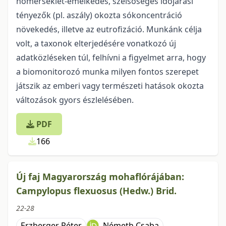
hőmérséklet-emelkedés, szélsőséges időjárási
tényezők (pl. aszály) okozta sókoncentráció
növekedés, illetve az eutrofizáció. Munkánk célja
volt, a taxonok elterjedésére vonatkozó új
adatközléseken túl, felhívni a figyelmet arra, hogy
a biomonitorozó munka milyen fontos szerepet
játszik az emberi vagy természeti hatások okozta
változások gyors észlelésében.
PDF
166
Új faj Magyarország mohaflórájában:
Campylopus flexuosus (Hedw.) Brid.
22-28
Erzberger Péter
Németh Csaba