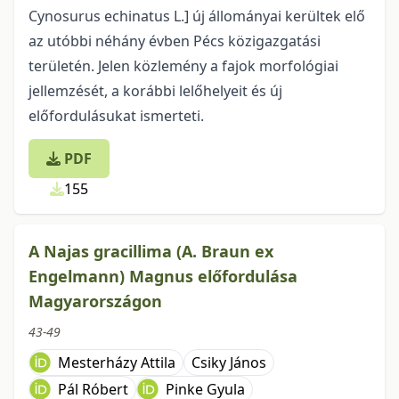
Cynosurus echinatus L.] új állományai kerültek elő
az utóbbi néhány évben Pécs közigazgatási
területén. Jelen közlemény a fajok morfológiai
jellemzését, a korábbi lelőhelyeit és új
előfordulásukat ismerteti.
PDF
155
A Najas gracillima (A. Braun ex
Engelmann) Magnus előfordulása
Magyarországon
43-49
Mesterházy Attila
Csiky János
Pál Róbert
Pinke Gyula