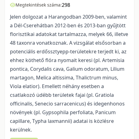
298
Megtekintések száma:
Jelen dolgozat a Harangodban 2009-ben, valamint
a Dél-Cserehátban 2012-ben és 2013-ban gyűjtött
florisztikai adatokat tartalmazza, melyek 66, illetve
48 taxonra vonatkoznak. A vizsgálat elsősorban a
potenciális erdőssztyepp-területekre terjedt ki, az
ehhez köthető flóra nyomait keresi (pl. Artemisia
pontica, Corydalis cava, Galium odoratum, Lilium
martagon, Melica altissima, Thalictrum minus,
Viola elatior). Emellett néhány esetben a
csatlakozó üdébb területek fajai (pl. Gratiola
officinalis, Senecio sarracenicus) és idegenhonos
növények (pl. Gypsophila perfoliata, Panicum
capillare, Typha laxmannii) adatai is közlésre
kerülnek.