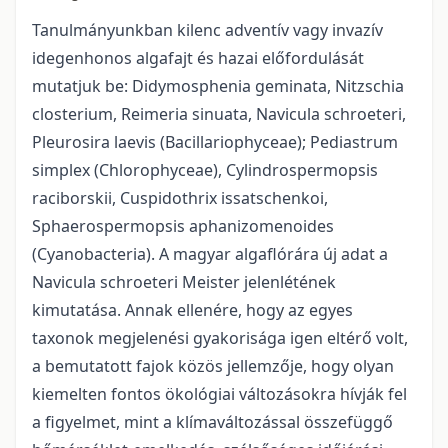
Tanulmányunkban kilenc adventív vagy invazív
idegenhonos algafajt és hazai előfordulását
mutatjuk be: Didymosphenia geminata, Nitzschia
closterium, Reimeria sinuata, Navicula schroeteri,
Pleurosira laevis (Bacillariophyceae); Pediastrum
simplex (Chlorophyceae), Cylindrospermopsis
raciborskii, Cuspidothrix issatschenkoi,
Sphaerospermopsis aphanizomenoides
(Cyanobacteria). A magyar algaflórára új adat a
Navicula schroeteri Meister jelenlétének
kimutatása. Annak ellenére, hogy az egyes
taxonok megjelenési gyakorisága igen eltérő volt,
a bemutatott fajok közös jellemzője, hogy olyan
kiemelten fontos ökológiai változásokra hívják fel
a figyelmet, mint a klímaváltozással összefüggő