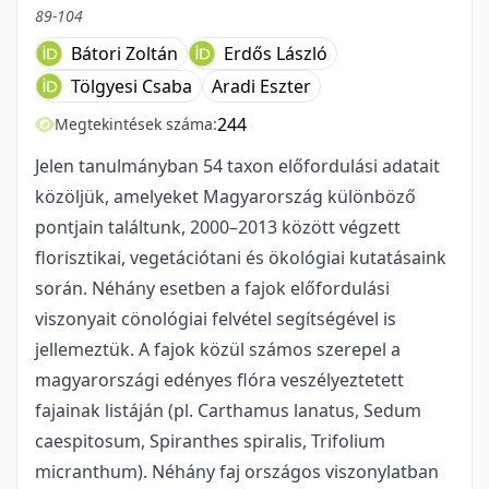
89-104
Bátori Zoltán
Erdős László
Tölgyesi Csaba
Aradi Eszter
244
Megtekintések száma:
Jelen tanulmányban 54 taxon előfordulási adatait
közöljük, amelyeket Magyarország különböző
pontjain találtunk, 2000–2013 között végzett
florisztikai, vegetációtani és ökológiai kutatásaink
során. Néhány esetben a fajok előfordulási
viszonyait cönológiai felvétel segítségével is
jellemeztük. A fajok közül számos szerepel a
magyarországi edényes flóra veszélyeztetett
fajainak listáján (pl. Carthamus lanatus, Sedum
caespitosum, Spiranthes spiralis, Trifolium
micranthum). Néhány faj országos viszonylatban