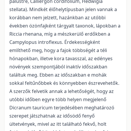
palustre, Calliergon cordifolium, Hedwigia
stellata). Mindkét élőhelytípusban jelen vannak a
korábban nem jelzett, hazánkban az utóbbi
években özönfajként tárgyalt taxonok, lápokban a
Riccia rhenana, míg a mészkerülő erdőkben a
Campylopus introflexus. Érdekességként
említhető meg, hogy a fajok többségét a téli
hónapokban, illetve kora tavasszal, az edényes
növények szempontjából inaktív időszakban
találtuk meg. Ebben az időszakban e mohák
sokkal feltűnőbbek és könnyebben észrevehetők.
A szerzők felvetik annak a lehetőségét, hogy az
utóbbi időben egyre több helyen megjelenő
Dicranum tauricum terjedésében meghatározó
szerepet játszhatnak az idősödő fenyő
ültetvények, mivel az itt található fekvő, holt