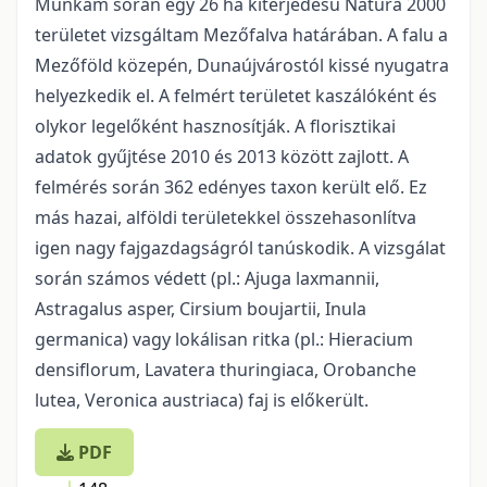
Munkám során egy 26 ha kiterjedésű Natura 2000
területet vizsgáltam Mezőfalva határában. A falu a
Mezőföld közepén, Dunaújvárostól kissé nyugatra
helyezkedik el. A felmért területet kaszálóként és
olykor legelőként hasznosítják. A florisztikai
adatok gyűjtése 2010 és 2013 között zajlott. A
felmérés során 362 edényes taxon került elő. Ez
más hazai, alföldi területekkel összehasonlítva
igen nagy fajgazdagságról tanúskodik. A vizsgálat
során számos védett (pl.: Ajuga laxmannii,
Astragalus asper, Cirsium boujartii, Inula
germanica) vagy lokálisan ritka (pl.: Hieracium
densiflorum, Lavatera thuringiaca, Orobanche
lutea, Veronica austriaca) faj is előkerült.
PDF