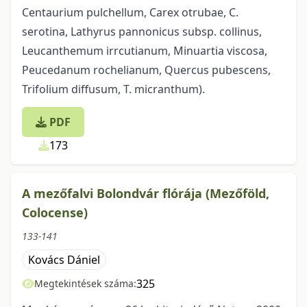
Centaurium pulchellum, Carex otrubae, C.
serotina, Lathyrus pannonicus subsp. collinus,
Leucanthemum irrcutianum, Minuartia viscosa,
Peucedanum rochelianum, Quercus pubescens,
Trifolium diffusum, T. micranthum).
PDF
173
A mezőfalvi Bolondvár flórája (Mezőföld,
Colocense)
133-141
Kovács Dániel
325
Megtekintések száma: