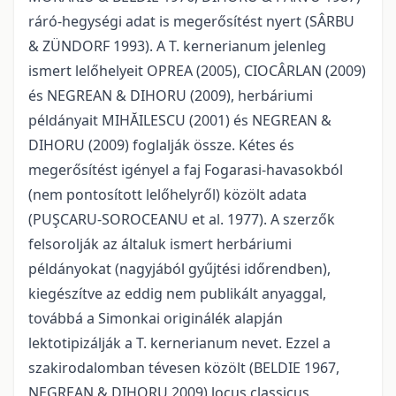
ráró-hegységi adat is megerősítést nyert (SÂRBU
& ZÜNDORF 1993). A T. kernerianum jelenleg
ismert lelőhelyeit OPREA (2005), CIOCÂRLAN (2009)
és NEGREAN & DIHORU (2009), herbáriumi
példányait MIHĂILESCU (2001) és NEGREAN &
DIHORU (2009) foglalják össze. Kétes és
megerősítést igényel a faj Fogarasi-havasokból
(nem pontosított lelőhelyről) közölt adata
(PUŞCARU-SOROCEANU et al. 1977). A szerzők
felsorolják az általuk ismert herbáriumi
példányokat (nagyjából gyűjtési időrendben),
kiegészítve az eddig nem publikált anyaggal,
továbbá a Simonkai originálék alapján
lektotipizálják a T. kernerianum nevet. Ezzel a
szakirodalomban tévesen közölt (BELDIE 1967,
NEGREAN & DIHORU 2009) locus classicus