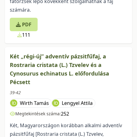
fatörzsek lépő kövekként szolgálhatnak a faj
számára.
PDF
111
Két „régi-új” adventív pázsitfűfaj, a
Rostraria cristata (L.) Tzvelev és a
Cynosurus echinatus L. előfordulása
Pécsett
39-42
Wirth Tamás
Lengyel Attila
252
Megtekintések száma:
Két, Magyarországon korábban alkalmi adventív
pázsitfűfaj [Rostraria cristata (L.) Tzvelev,