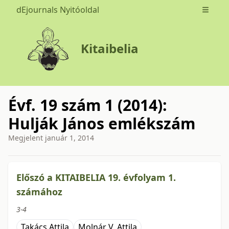
dEjournals Nyitóoldal
Open m
Kitaibelia
Évf. 19 szám 1 (2014):
Hulják János emlékszám
Megjelent
január 1, 2014
issue.tableOfContents6a777
Előszó a KITAIBELIA 19. évfolyam 1.
számához
3-4
Takács Attila
Molnár V. Attila