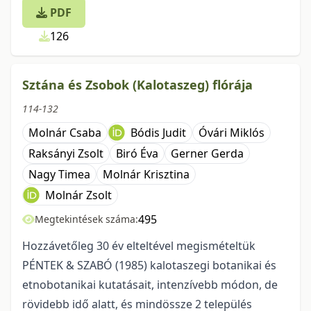
PDF
126
Sztána és Zsobok (Kalotaszeg) flórája
114-132
Molnár Csaba
Bódis Judit
Óvári Miklós
Raksányi Zsolt
Biró Éva
Gerner Gerda
Nagy Timea
Molnár Krisztina
Molnár Zsolt
495
Megtekintések száma:
Hozzávetőleg 30 év elteltével megismételtük
PÉNTEK & SZABÓ (1985) kalotaszegi botanikai és
etnobotanikai kutatásait, intenzívebb módon, de
rövidebb idő alatt, és mindössze 2 település