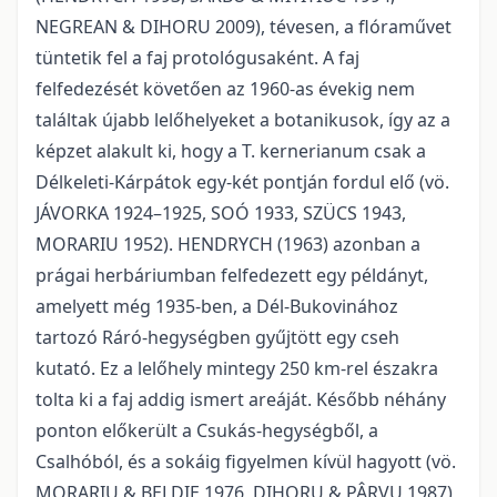
NEGREAN & DIHORU 2009), tévesen, a flóraművet
tüntetik fel a faj protológusaként. A faj
felfedezését követően az 1960-as évekig nem
találtak újabb lelőhelyeket a botanikusok, így az a
képzet alakult ki, hogy a T. kernerianum csak a
Délkeleti-Kárpátok egy-két pontján fordul elő (vö.
JÁVORKA 1924–1925, SOÓ 1933, SZÜCS 1943,
MORARIU 1952). HENDRYCH (1963) azonban a
prágai herbáriumban felfedezett egy példányt,
amelyett még 1935-ben, a Dél-Bukovinához
tartozó Ráró-hegységben gyűjtött egy cseh
kutató. Ez a lelőhely mintegy 250 km-rel északra
tolta ki a faj addig ismert areáját. Később néhány
ponton előkerült a Csukás-hegységből, a
Csalhóból, és a sokáig figyelmen kívül hagyott (vö.
MORARIU & BELDIE 1976, DIHORU & PÂRVU 1987)