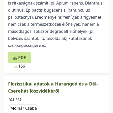
is ritkaságnak számít (pl. Apium repens, Dianthus
diutinus, Epipactis bugacensis, Ranunculus
psilostachys). Eredményeink felhívják a figyelmet
nem csak a természetközeli élőhelyek, hanem a
másodlagos, sokszor degradált élőhelyek (pl.
belvizes szántók, töltésoldalak) kutatásának
szükségességére is.
PDF
166
Florisztikai adatok a Harangod és a Dél-
Cserehát löszvidékéről
105-113
Molnár Csaba