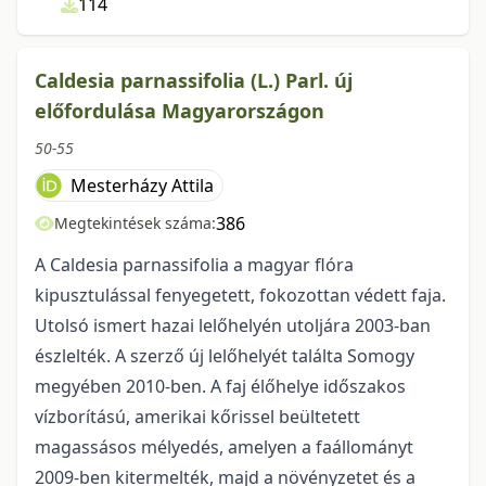
114
Caldesia parnassifolia (L.) Parl. új
előfordulása Magyarországon
50-55
Mesterházy Attila
386
Megtekintések száma:
A Caldesia parnassifolia a magyar flóra
kipusztulással fenyegetett, fokozottan védett faja.
Utolsó ismert hazai lelőhelyén utoljára 2003-ban
észlelték. A szerző új lelőhelyét találta Somogy
megyében 2010-ben. A faj élőhelye időszakos
vízborítású, amerikai kőrissel beültetett
magassásos mélyedés, amelyen a faállományt
2009-ben kitermelték, majd a növényzetet és a