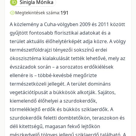
Sinigla Mónika
191
Megtekintések száma:
A közlemény a Cuha-völgyben 2009 és 2011 között
gyűjtött fontosabb florisztikai adatokat és a
terület aktuális élőhelytérképét adja közre. A völgy
természetföldrajzi tényezői sokszínű erdei
ökoszisztéma kialakulását tették lehetővé, mely az
évszázadok során – a sorozatos erdőkiélések
ellenére is – többé-kevésbé megőrizte
természetközeli jellegét. A terület domináns
vegetációtípusát a bükkösök alkotják. Sajátos,
kiemelendő élőhelyei a szurdokerdők,
törmeléklejtő erdők és bükkös sziklaerdők. A
szurdokerdők feletti dombtetőkön, teraszokon és
déli kitettségű, magasan fekvő lejtőkön
mészkedvelő tölgyes jellegű sziklaerdő található. A