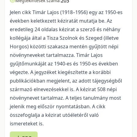
203
Megtekintések száma:
Jelen cikk Timár Lajos (1918–1956) egy az 1950-es
években keletkezett kéziratát mutatja be. Az
eredetileg 24 oldalas kézirat a szerző és néhány
kollégája által a Tisza Szolnok és Szeged (illetve
Horgos) közötti szakasza mentén gyűjtött népi
növényneveket tartalmazza. Timár Lajos
gyűjtőmunkáját az 1940-es és 1950-es években
végezte. A jegyzéket kiegészítette a korábbi
publikációkban megjelent, az adott tájegységből
származó elnevezésekkel is. A kézirat 508 népi
növénynevet tartalmaz. A teljes tanulmány most
jelenik meg először nyomtatásban. A cikk
összefoglalja a kézirat utóéletéről való
ismereteket is.