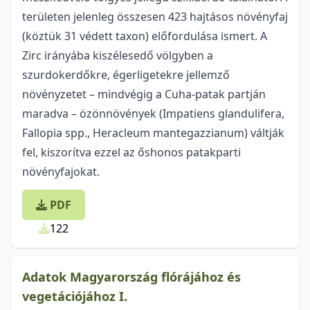
területen jelenleg összesen 423 hajtásos növényfaj
(köztük 31 védett taxon) előfordulása ismert. A
Zirc irányába kiszélesedő völgyben a
szurdokerdőkre, égerligetekre jellemző
növényzetet – mindvégig a Cuha-patak partján
maradva – özönnövények (Impatiens glandulifera,
Fallopia spp., Heracleum mantegazzianum) váltják
fel, kiszorítva ezzel az őshonos patakparti
növényfajokat.
PDF
122
Adatok Magyarország flórájához és
vegetációjához I.