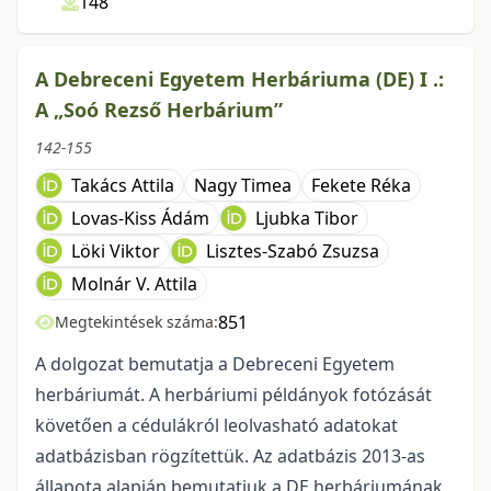
148
A Debreceni Egyetem Herbáriuma (DE) I .:
A „Soó Rezső Herbárium”
142-155
Takács Attila
Nagy Timea
Fekete Réka
Lovas-Kiss Ádám
Ljubka Tibor
Löki Viktor
Lisztes-Szabó Zsuzsa
Molnár V. Attila
851
Megtekintések száma:
A dolgozat bemutatja a Debreceni Egyetem
herbáriumát. A herbáriumi példányok fotózását
követően a cédulákról leolvasható adatokat
adatbázisban rögzítettük. Az adatbázis 2013-as
állapota alapján bemutatjuk a DE herbáriumának