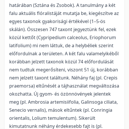
határában (Sztána és Zsobok). A tanulmány a két
falu aktuális flóralistáját mutatja be, kiegészítve az
egyes taxonok gyakorisági értékével (1–5-ös
skálán). Összesen 747 taxont jegyeztünk fel, ezek
közül kettőt (Cypripedium calceolus, Eriophorum
latifolium) mi nem láttuk, de a helybéliek szerint
előfordulnak a területen. A két falu valamelyikéből
korábban jelzett taxonok közül 74 előfordulását
nem tudtuk megerősíteni, viszont 51 új, korábban
nem jelzett taxont találtunk. Néhány faj (pl. Crepis
praemorsa) eltűnését a tájhasználat megváltozása
okozhatta. Új gyom- és özönnövények jelentek
meg (pl. Ambrosia artemisiifolia, Galinsoga ciliata,
Senecio vernalis), mások eltűntek (pl. Conringia
orientalis, Lolium temulentum). Sikerült
kimutatnunk néhány érdekesebb fajt is (pl.