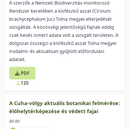
A szerzők a Nemzeti Biodiverzitás-monitorozó
Rendszer keretében a kisfészkű aszat (Cirsium
brachycephalum Jur.) Tolna megyei elterjedését
vizsgálták. A közösségi jelentőségű fajnak eddig
csak kevés ismert adata volt a vizsgált területen. A
dolgozat összegzi a kisfészkű aszat Tolna megyei
irodalmi- és aktuálisan gyűjtött előfordulási
adatait.
PDF
120
A Cuha-völgy aktuális botanikai felmérése:
élőhelytérképezése és védett fajai
80-88