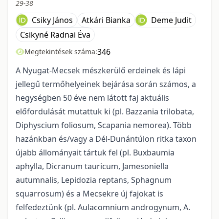
29-38
Csiky János
Atkári Bianka
Deme Judit
Csikyné Radnai Éva
346
Megtekintések száma:
A Nyugat-Mecsek mészkerülő erdeinek és lápi
jellegű termőhelyeinek bejárása során számos, a
hegységben 50 éve nem látott faj aktuális
előfordulását mutattuk ki (pl. Bazzania trilobata,
Diphyscium foliosum, Scapania nemorea). Több
hazánkban és/vagy a Dél-Dunántúlon ritka taxon
újabb állományait tártuk fel (pl. Buxbaumia
aphylla, Dicranum tauricum, Jamesoniella
autumnalis, Lepidozia reptans, Sphagnum
squarrosum) és a Mecsekre új fajokat is
felfedeztünk (pl. Aulacomnium androgynum, A.