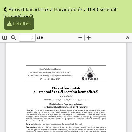
Florisztikai adatok a Harangod és a Dél-Cserehát
löszvidékéről
Letöltés