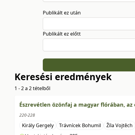
Publikált ez után
Publikált ez előtt
Keresési eredmények
1 - 2 a 2 tételből
Észrevétlen özönfaj a magyar flórában, a
220-228
Király Gergely
Trávnícek Bohumil
Žíla Vojtěch