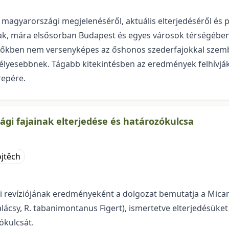
gyarországi megjelenéséről, aktuális elterjedéséről és pote
nak, mára elsősorban Budapest és egyes városok térségében
rdőkben nem versenyképes az őshonos szederfajokkal szemb
zélyesebbnek. Tágabb kitekintésben az eredmények felhívják
repére.
ági fajainak elterjedése és határozókulcsa
ojtěch
revíziójának eredményeként a dolgozat bemutatja a Micante
Halácsy, R. tabanimontanus Figert), ismertetve elterjedésüke
ókulcsát.