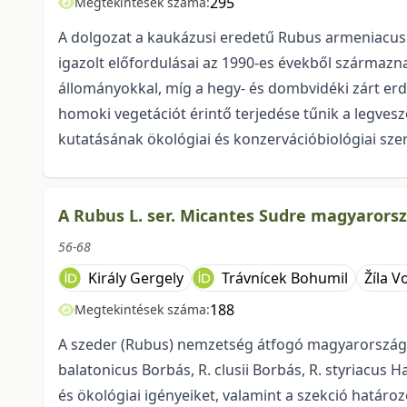
295
Megtekintések száma:
A dolgozat a kaukázusi eredetű Rubus armeniacus ma
igazolt előfordulásai az 1990-es évekből származ
állományokkal, míg a hegy- és dombvidéki zárt e
homoki vegetációt érintő terjedése tűnik a legves
kutatásának ökológiai és konzervációbiológiai sze
A Rubus L. ser. Micantes Sudre magyarorsz
56-68
Király Gergely
Trávnícek Bohumil
Žíla V
188
Megtekintések száma:
A szeder (Rubus) nemzetség átfogó magyarországi 
balatonicus Borbás, R. clusii Borbás, R. styriacus 
és ökológiai igényeiket, valamint a szekció határoz