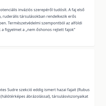
nciális inváziós szerepéről tudósít. A faj első
, ruderális társulásokban rendelkezik erős
en. Természetvédelmi szempontból az alföldi
 a figyelmet a „nem őshonos rejtett fajok”
s Sudre szekció eddig ismert hazai fajait (Rubus
t (hálótérképes ábrázolással), társulásviszonyaikat