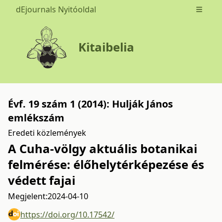
dEjournals Nyitóoldal
Open m
Kitaibelia
Évf. 19 szám 1 (2014): Hulják János
emlékszám
Eredeti közlemények
A Cuha-völgy aktuális botanikai
felmérése: élőhelytérképezése és
védett fajai
Megjelent:
2024-04-10
https://doi.org/10.17542/