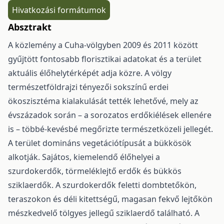
Hivatkozási formátumok
Absztrakt
A közlemény a Cuha-völgyben 2009 és 2011 között
gyűjtött fontosabb florisztikai adatokat és a terület
aktuális élőhelytérképét adja közre. A völgy
természetföldrajzi tényezői sokszínű erdei
ökoszisztéma kialakulását tették lehetővé, mely az
évszázadok során – a sorozatos erdőkiélések ellenére
is – többé-kevésbé megőrizte természetközeli jellegét.
A terület domináns vegetációtípusát a bükkösök
alkotják. Sajátos, kiemelendő élőhelyei a
szurdokerdők, törmeléklejtő erdők és bükkös
sziklaerdők. A szurdokerdők feletti dombtetőkön,
teraszokon és déli kitettségű, magasan fekvő lejtőkön
mészkedvelő tölgyes jellegű sziklaerdő található. A