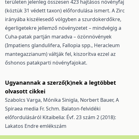
területen jelenleg összesen 423 hajtásos növényfaj
(köztük 31 védett taxon) előfordulása ismert. A Zirc
irányába kiszélesedő völgyben a szurdokerdőkre,
égerligetekre jellemző növényzetet – mindvégig a
Cuha-patak partján maradva – özönnövények
(Impatiens glandulifera, Fallopia spp., Heracleum
mantegazzianum) váltják fel, kiszorítva ezzel az
őshonos patakparti növényfajokat.
Ugyanannak a szerző(k)nek a legtöbbet
olvasott cikkei
Szabolcs Varga, Mónika Sinigla, Norbert Bauer,
A
Spiraea media Fr. Schm. Balaton-felvidéki
előfordulásáról
Kitaibelia: Évf. 23 szám 2 (2018):
Lakatos Endre emlékszám