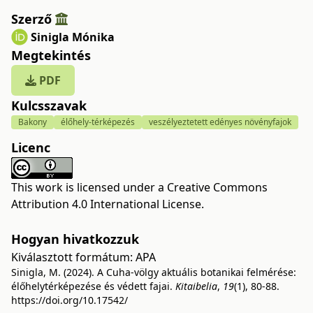
Szerző
Sinigla Mónika
Megtekintés
PDF
Kulcsszavak
Bakony
élőhely-térképezés
veszélyeztetett edényes növényfajok
Licenc
This work is licensed under a
Creative Commons
Attribution 4.0 International License
.
Hogyan hivatkozzuk
Kiválasztott formátum:
APA
Sinigla, M. (2024). A Cuha-völgy aktuális botanikai felmérése:
élőhelytérképezése és védett fajai.
Kitaibelia
,
19
(1), 80-88.
https://doi.org/10.17542/