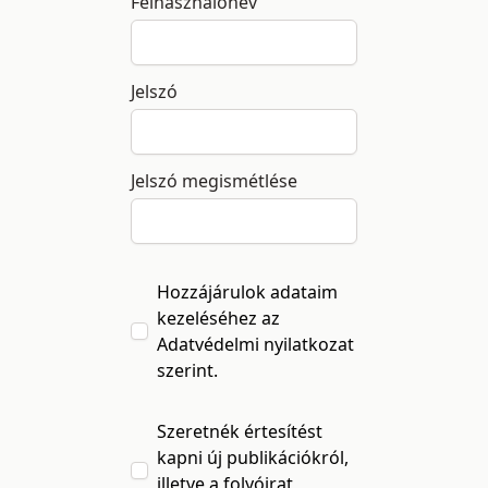
Felhasználónév
Jelszó
Jelszó megismétlése
Hozzájárulok adataim
kezeléséhez az
Adatvédelmi nyilatkozat
szerint.
Szeretnék értesítést
kapni új publikációkról,
illetve a folyóirat