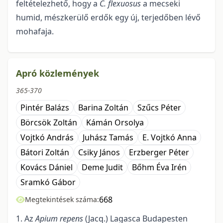
feltételezhető, hogy a
C. flexuosus
a mecseki
humid, mészkerülő erdők egy új, terjedőben lévő
mohafaja.
Apró közlemények
365-370
Pintér Balázs
Barina Zoltán
Szűcs Péter
Börcsök Zoltán
Kámán Orsolya
Vojtkó András
Juhász Tamás
E. Vojtkó Anna
Bátori Zoltán
Csiky János
Erzberger Péter
Kovács Dániel
Deme Judit
Bőhm Éva Irén
Sramkó Gábor
668
Megtekintések száma:
1. Az
Apium repens
(Jacq.) Lagasca Budapesten