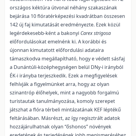
országos kéktúra útvonal néhány szakaszának
bejárása 10 flóratérképezési kvadrátban összesen
142 új faj kimutatását eredményezte. Ezek közül
legérdekesebb-ként a bakonyi
Carex strigosa
előfordulásokat emelnénk ki. A korábbi és
újonnan kimutatott előfordulási adataira
támaszkodva megállapítható, hogy e védett sásfaj
a Dunántúli-középhegységen belül DNy-i irányból
ÉK-i irányba terjeszkedik. Ezek a megfigyelések
felhívják a figyelmünket arra, hogy az olyan
szinantróp élőhelyek, mint a nagyobb forgalmú
turistautak tanulmányozása, komoly szerepet
játszhat a flóra térbeli mintázatának KEF léptékű
feltárásában. Másrészt, az így regisztrált adatok
hozzájárulhatnak olyan “őshonos” növények
eredetének és terjedésének jobb megismeréséhez