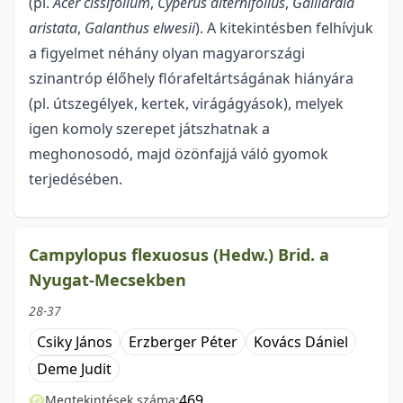
(pl.
Acer cissifolium
,
Cyperus alternifolius
,
Gaillardia
aristata
,
Galanthus elwesii
). A kitekintésben felhívjuk
a figyelmet néhány olyan magyarországi
szinantróp élőhely flórafel­tártságának hiányára
(pl. útszegélyek, kertek, virágágyások), melyek
igen komoly szerepet játszhatnak a
meghonosodó, majd özönfajjá váló gyomok
terjedésében.
Campylopus flexuosus (Hedw.) Brid. a
Nyugat-Mecsekben
28-37
Csiky János
Erzberger Péter
Kovács Dániel
Deme Judit
469
Megtekintések száma: