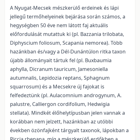
A Nyugat-Mecsek mészkerülő erdeinek és lápi
jellegű termőhelyeinek bejárása során számos, a
hegységben 50 éve nem látott faj aktuális
előfordulását mutattuk ki (pl. Bazzania trilobata,
Diphyscium foliosum, Scapania nemorea). Több
hazánkban és/vagy a Dél-Dunántúlon ritka taxon
újabb állományait tártuk fel (pl. Buxbaumia
aphylla, Dicranum tauricum, Jamesoniella
autumnalis, Lepidozia reptans, Sphagnum
squarrosum) és a Mecsekre új fajokat is
felfedeztünk (pl. Aulacomnium androgynum, A.
palustre, Calliergon cordifolium, Hedwigia
stellata). Mindkét élőhelytípusban jelen vannak a
korábban nem jelzett, hazánkban az utóbbi
években özönfajként tárgyalt taxonok, lápokban a
Riccia rhenana, míg a mészkerülő erdőkben a