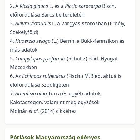
2. A
Riccia glauca
L. és a
Riccia sorocarpa
Bisch.
előfordulása Barcs belterületén
3.
Allium
victorialis
L. a Vargyas-szorosban (Erdély,
Székelyföld)
4.
Huperzia
selago
(L.) Bernh. a Bükk-fennsíkon és
más adatok
5.
Campylopus pyriformis
(Schultz) Brid. Nyugat-
Mecsekben
6. Az
Echinops
ruthenicus
(Fisch.) M.Bieb. aktuális
előfordulása Sződligeten
7.
Artemisia alba
Turra és egyéb adatok
Kalotaszegen, valamint megjegyzések
Molnár
et al.
(2014) cikkéhez
Pótlások Magyarország edényes