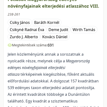
növényfajainak elterjedési atlaszához VIII.
238-261
Csiky János
Baráth Kornél
Csikyné Radnai Éva
Deme Judit
Wirth Tamás
Zurdo J. Alberto
Kovács Dániel
691
Megtekintések száma:
Jelen közleményünk annak a sorozatnak a
nyolcadik része, melynek célja a
Magyaror­szág
edényes növényfajainak elterjedési
atlasza
térképeinek kiegészítése, főként aktuális
előfordulási adatokkal. A dolgozat 157 kvadrátban
539 edényes taxon elterjedési adatait pontosítja.
Az érintett kvadrátok többsége a Dunántúlon
található. Egy kvadrát a szisztematikus