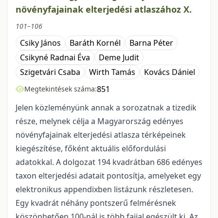
növényfajainak elterjedési atlaszához X.
101–106
Csiky János
Baráth Kornél
Barna Péter
Csikyné Radnai Éva
Deme Judit
Szigetvári Csaba
Wirth Tamás
Kovács Dániel
851
Megtekintések száma:
Jelen közleményünk annak a sorozatnak a tizedik
része, melynek célja a Magyarország edényes
növényfajainak elterjedési atlasza térképeinek
kiegészítése, főként aktuális előfordulási
adatokkal. A dolgozat 194 kvadrátban 686 edényes
taxon elterjedési adatait pontosítja, amelyeket egy
elektronikus appendixben listázunk részletesen.
Egy kvadrát néhány pontszerű felmérésnek
köszönhetően 100-nál is több fajjal egészült ki. Az