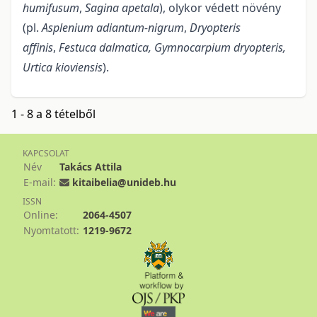
humifusum
,
Sagina apetala
), olykor védett növény
(pl.
Asplenium adiantum-nigrum
,
Dryopteris
affinis
,
Festuca dalmatica, Gymnocarpium dryopteris,
Urtica kioviensis
).
1 - 8 a 8 tételből
KAPCSOLAT
Név
Takács Attila
E-mail:
kitaibelia@unideb.hu
ISSN
Online:
2064-4507
Nyomtatott:
1219-9672