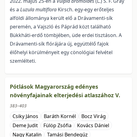
2022. május 25-én a
Vulpia bromoides
(L.) S. F. Gray
és a
Luzula multiflora
Kirsch. egy-egy erőteljes
alföldi állománya került elő a Drávamenti-sík
peremén, a Vajszló és Páprád közt található
Bükkháti-erdő tömbjében, üde erdei tisztáson. A
Drávamenti-sík flórájára új, együttélő fajok
élőhelyi körülményeit egy cönológiai felvétel
szemlélteti.
Pótlások Magyarország edényes
növényfajainak elterjedési atlaszához V.
383–403
Csiky János
Baráth Kornél
Bocz Virág
Deme Judit
Fülöp Zsófia
Kovács Dániel
Nagy Katalin
Tamási Bendegúz