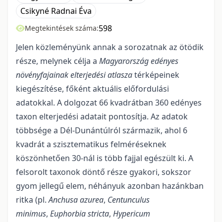
Csikyné Radnai Éva
598
Megtekintések száma:
Jelen közleményünk annak a sorozatnak az ötödik
része, melynek célja a
Magyaror­szág edényes
növényfajainak elterjedési atlasza
térképeinek
kiegészítése, főként aktuális előfordulási
adatokkal. A dolgozat 66 kvadrátban 360 edényes
taxon elterjedési adatait pontosítja. Az adatok
több­sége a Dél-Dunántúlról származik, ahol 6
kvadrát a szisztematikus felméréseknek
köszönhetően 30-nál is több fajjal egészült ki. A
felsorolt taxonok döntő része gyakori, sokszor
gyom jellegű elem, néhányuk azonban hazánkban
ritka (pl.
Anchusa azurea
,
Centunculus
minimus
,
Euphorbia stricta
,
Hypericum