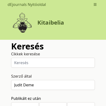
dEjournals Nyitóoldal
Open m
Kitaibelia
Keresés
Cikkek keresése
Szerző által
Publikált ez után