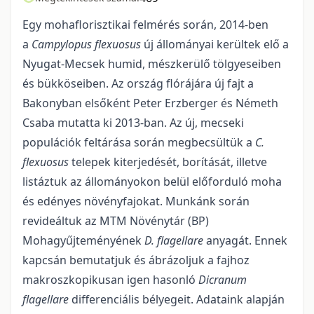
Egy mohaflorisztikai felmérés során, 2014-ben
a
Campylopus flexuosus
új állományai kerültek elő a
Nyugat-Mecsek humid, mészkerülő tölgyeseiben
és bükköseiben. Az ország flórájára új fajt a
Bakonyban elsőként Peter Erzberger és Németh
Csaba mutatta ki 2013-ban. Az új, mecseki
populációk feltárása során megbecsültük a
C.
flexuosus
telepek kiterjedését, borítását, illetve
listáztuk az állományokon belül előforduló moha
és edényes növényfajokat. Munkánk során
revideáltuk az MTM Növénytár (BP)
Mohagyűjteményének
D. flagellare
anyagát. Ennek
kapcsán bemutatjuk és ábrázoljuk a fajhoz
makroszkopikusan igen hasonló
Dicranum
flagellare
differenciális bélyegeit. Adataink alapján