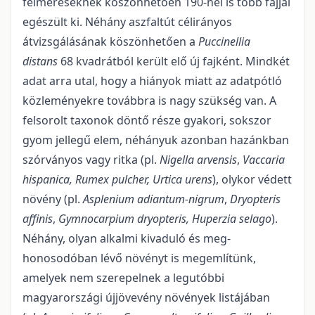
felméréseknek köszönhetően 190-nél is több fajjal
egészült ki. Néhány aszfaltút célirányos
átvizsgálásának köszönhetően a
Puccinellia
distans
68 kvadrátból került elő új fajként. Mindkét
adat arra utal, hogy a hiányok miatt az adatpótló
közleményekre továbbra is nagy szükség van. A
felsorolt taxonok döntő része gyakori, sok­szor
gyom jellegű elem, néhányuk azonban hazánkban
szórványos vagy ritka (pl.
Nigella arvensis
,
Vaccaria
hispanica, Rumex pulcher, Urtica urens
), olykor védett
növény (pl.
Asplenium adiantum-nigrum
,
Dryopteris
affinis
,
Gymnocarpium dryopteris, Huperzia selago
).
Néhány, olyan alkalmi kivaduló és meg­
honosodóban lévő növényt is megemlítünk,
amelyek nem szerepelnek a legutóbbi
magyarországi új­jövevény növények listájában