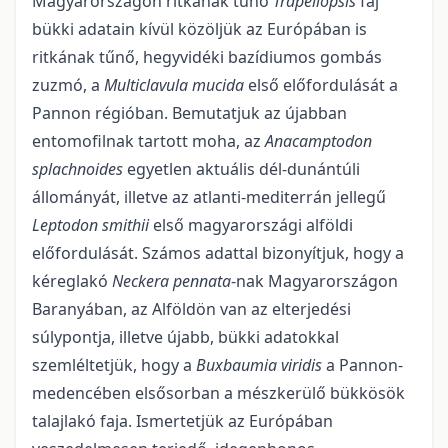
Magyarországon ritkának tűnő
Trapeliopsis
faj
bükki adatain kívül közöljük az Európában is
ritkának tűnő, hegyvidéki bazídiumos gombás
zuzmó, a
Multiclavula mucida
első előfordulását a
Pannon régióban. Bemutatjuk az újabban
entomofilnak tartott moha, az
Anacamptodon
splachnoides
egyetlen aktuális dél-dunántúli
állományát, illetve az atlanti-mediterrán jellegű
Leptodon smithii
első magyarországi alföldi
előfordulá­sát. Számos adattal bizonyítjuk, hogy a
kéreglakó
Neckera pennata
-nak Magyarországon
Baranyában, az Alföldön van az elterjedési
súlypontja, illetve újabb, bükki adatokkal
szemléltetjük, hogy a
Buxbau­mia viridis
a Pannon-
medencében elsősorban a mészkerülő bükkösök
talajlakó faja. Ismertetjük az Európá­ban