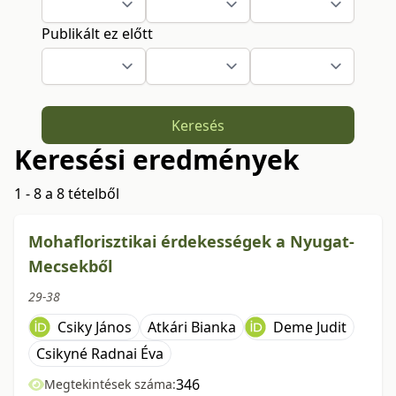
Publikált ez előtt
Keresés
Keresési eredmények
1 - 8 a 8 tételből
Mohaflorisztikai érdekességek a Nyugat-
Mecsekből
29-38
Csiky János
Atkári Bianka
Deme Judit
Csikyné Radnai Éva
346
Megtekintések száma: