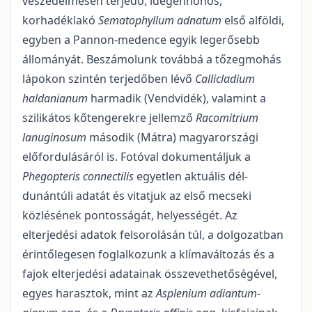
veszedelmesen terjedő, idegenhonos,
korhadéklakó
Sematophyllum adnatum
első alföldi,
egyben a Pannon-medence egyik legerősebb
állományát. Beszámolunk továbbá a tőzegmohás
lápokon szintén terjedőben lévő
Callicladium
haldanianum
harmadik (Vendvidék), valamint a
szilikátos kőten­gerekre jellemző
Racomitrium
lanuginosum
második (Mátra) magyarországi
előfordulásáról is. Fotóval doku­mentáljuk a
Phegopteris connectilis
egyetlen aktuális dél-
dunántúli adatát és vitatjuk az első me­cseki
közlésének pontosságát, helyességét. Az
elterjedési adatok felsorolásán túl, a dolgozatban
érintő­lege­sen foglalko­zunk a klímaváltozás és a
fajok elterjedési adatainak összevethetőségével,
egyes ha­rasztok, mint az
Asplenium adiantum-