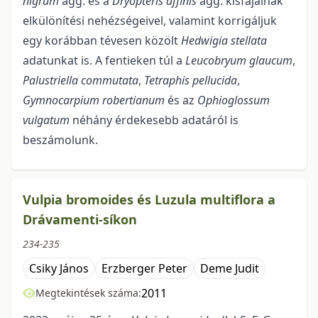
nigrum
agg. és a
Dryopteris affinis
agg. kisfajainak
elkülönítési nehézségei­vel, valamint korrigáljuk
egy korábban tévesen közölt
Hedwigia stellata
adatunkat is. A fentieken túl a
Leu­cobryum glaucum
,
Palustriella commutata
,
Tetraphis pellucida
,
Gymnocarpium rober­tianum
és az
Ophioglossum
vulgatum
néhány érdekesebb adatáról is
beszámolunk.
Vulpia bromoides és Luzula multiflora a
Drávamenti-síkon
234-235
Csiky János
Erzberger Peter
Deme Judit
2011
Megtekintések száma: