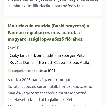
is, mint az ún. illír-dacikus harapófogó fajai.
Multiclavula mucida (Basidiomycota) a
Pannon régióban és más adatok a
magyarországi lopvanősző flórához
173–184
Csiky János
Deme Judit
Erzberger Peter
Kovács Dániel
Németh Csaba
Sipos Attila
1001
Megtekintések száma:
A cikk a 2023-ban végzett kriptogám
flóratérképezés során talált, florisztikai, taxonó­
miai és/vagy természetvédelmi szempontból
érdekesebb fajokkal foglalkozik. Két