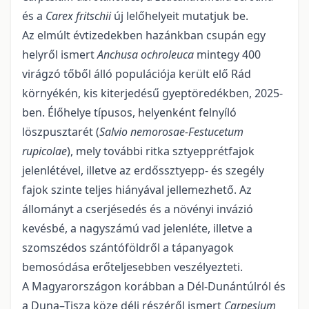
és a
Carex fritschii
új lelőhelyeit mutatjuk be.
Az elmúlt évtizedekben hazánkban csupán egy
helyről ismert
Anchusa ochroleuca
mintegy 400
virág­zó tőből álló populációja került elő Rád
környékén, kis kiterjedésű gyeptöredékben, 2025-
ben. Élőhe­lye típusos, helyenként felnyíló
löszpusztarét (
Salvio nemorosae-Festucetum
rupicolae
), mely további ritka sztyepprétfajok
jelenlétével, illetve az erdőssztyepp- és szegély
fajok szinte teljes hiányával jel­lemezhető. Az
állományt a cserjésedés és a növényi invázió
kevésbé, a nagyszámú vad jelenléte, illetve a
szomszédos szántóföldről a tápanyagok
bemosódása erőteljesebben veszélyezteti.
A Magyarországon korábban a Dél-Dunántúlról és
a Duna–Tisza köze déli részéről ismert
Carpesium