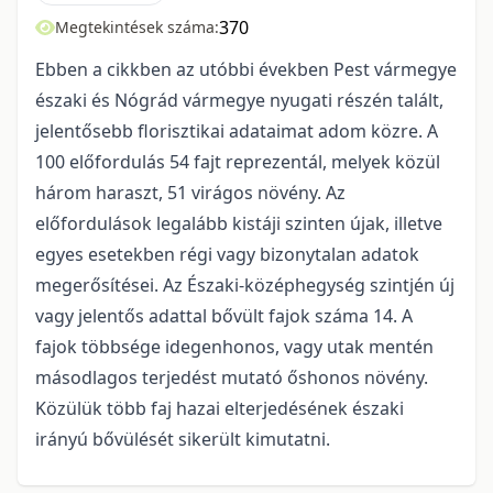
370
Megtekintések száma:
Ebben a cikkben az utóbbi években Pest vármegye
északi és Nógrád vármegye nyugati részén talált,
jelentősebb florisztikai adataimat adom közre. A
100 előfordulás 54 fajt reprezentál, melyek közül
három haraszt, 51 virágos növény. Az
előfordulások legalább kistáji szinten újak, illetve
egyes esetekben régi vagy bizonytalan adatok
megerősítései. Az Északi-középhegység szintjén új
vagy jelentős adattal bővült fajok száma 14. A
fajok többsége idegenhonos, vagy utak mentén
másodlagos terjedést mutató őshonos növény.
Közülük több faj hazai elterjedésének északi
irányú bővülését sike­rült kimutatni.