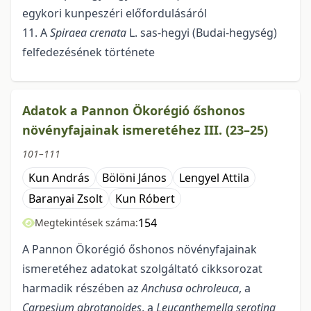
egykori kunpeszéri előfordulásáról
11. A
Spiraea crenata
L. sas-hegyi (Budai-hegység)
felfedezésének története
Adatok a Pannon Ökorégió őshonos
növényfajainak ismeretéhez III. (23–25)
101–111
Kun András
Bölöni János
Lengyel Attila
Baranyai Zsolt
Kun Róbert
154
Megtekintések száma:
A Pannon Ökorégió őshonos növényfajainak
ismeretéhez adatokat szolgáltató cikkso­ro­zat
harmadik részében az
Anchusa ochroleuca
, a
Carpesium abrotanoides
, a
Leucanthemella serotina