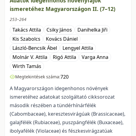
Adatok idegenhonos növényfajok
ismeretéhez Magyarországon II. (7–12)
253–264
Takács Attila
Csiky János
Danihelka Jiři
Kis Szabolcs
Kovács Dániel
László-Bencsik Ábel
Lengyel Attila
Molnár V. Attila
Rigó Attila
Varga Anna
Wirth Tamás
720
Megtekintések száma:
A Magyarországon idegenhonos növények
ismeretéhez adatokat szolgáltató cikksoro­zat
második részében a tündérhínárfélék
(Cabombaceae), keresztesvirágúak (Brassicaceae),
galajfélék (Rubiaceae), puszpángfélék (Buxaceae),
ibolyafélék (Violaceae) és fészkesvirágzatúak