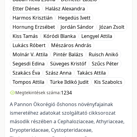
Etter Dénes
Halász Alexandra
Harmos Krisztián
Hegedüs Ivett
Hornung Erzsébet
Jordán Sándor
Józan Zsolt
Kiss Tamás
Kóródi Blanka
Lengyel Attila
Lukács Róbert
Mészáros András
Molnár V. Attila
Pintér Balázs
Ruisch Anikó
Segesdi Edina
Süveges Kristóf
Szűcs Péter
Szakács Éva
Szász Anna
Takács Attila
Tompos Attila
Türke Ildikó Judit
Kis Szabolcs
1234
Megtekintések száma:
A Pannon Ökorégió őshonos növényfajainak
ismeretéhez adatokat szolgáltató cikkso­ro­zat
második részében a Cephaloziaceae, Athyriaceae,
Dryopteridaceae, Cystopteridaceae,