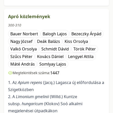
Apró közlemények
300-310
Bauer Norbert
Balogh Lajos
Bezeczky Árpád
Nagy József
Deák Balázs
Kiss Orsolya
Valkó Orsolya
Schmidt Dávid
Török Péter
Szűcs Péter
Kovács Dániel
Lengyel Attila
Máté András
Somlyay Lajos
1447
Megtekintések száma:
1. Az
Apium repens
(Jacq.) Lagasca új előfordulása a
Szigetközben
2. A
Limonium gmelinii
(Willd.) Kuntze
subsp.
hungaricum
(Klokov) Soó alkalmi
megjelenései útpadkákon