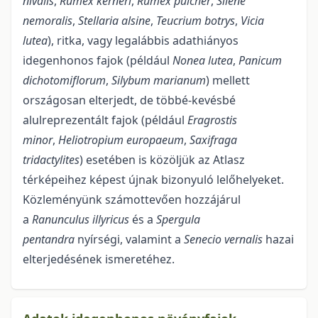
nivalis
,
Rumex
kerneri
,
Rumex
pulcher
,
Silene
nemoralis
,
Stellaria alsine
,
Teucrium botrys
,
Vicia
lutea
), ritka, vagy legalábbis adathiányos
idegenhonos fajok (például
Nonea lutea
,
Panicum
dichotomiflorum
,
Silybum marianum
) mellett
országosan elterjedt, de többé-kevésbé
alulreprezentált fajok (például
Eragrostis
minor
,
Heliotropium europaeum
,
Saxifraga
tridactylites
) esetében is közöljük az Atlasz
térképeihez képest újnak bizonyuló lelőhelyeket.
Közleményünk számottevően hozzájárul
a
Ranunculus illyricus
és a
Spergula
pentandra
nyírségi, valamint a
Senecio vernalis
hazai
elterjedésének ismeretéhez.