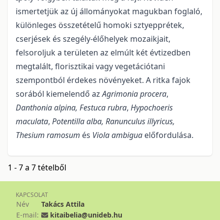
ismertetjük az új állományokat magukban foglaló,
különleges összetételű homoki sztyepprétek,
cserjések és szegély-élőhelyek mozaikjait,
felsoroljuk a területen az elmúlt két évtizedben
megtalált, florisztikai vagy vege­tációtani
szempontból érdekes növényeket. A ritka fajok
sorából kiemelendő az
Agrimonia procera
,
Danthonia alpina, Festuca rubra
,
Hypochoeris
maculata
,
Potentilla alba, Ranunculus illyricus,
Thesium ramosum
és
Viola ambigua
előfordulása.
1 - 7 a 7 tételből
KAPCSOLAT
Név
Takács Attila
E-mail:
kitaibelia@unideb.hu