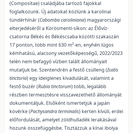
(Compositae) családjába tartozó fajokkal
foglalkozunk. Új adatokat közlünk a karolinai
tündérhínár (
Cabomba caroli­niana
) magyarországi
elterjedéséről a Körösmenti-síkon: az Élővíz-
csatorna Békés és Békéscsaba kö­zötti szakaszán
17 ponton, több mint 630 m²-en, enyhén lúgos
kémhatású, alacsony vezetőképességű, 2022/2023
telén nem befagyó vízben talált állományait
mutatjuk be. Szentendrén a festő csülleng (
Isa­tis
tinctoria
) egy ideiglenes kivadulását, valamint a
festő buzér (
Rubia tinctorum
) több, legalább
részben termesztésre visszavezethető állományát
dokumentáljuk. Elsőként ismertetjük a japán
kövérke (
Pachysandra termi­nalis
) kerten kívüli, erdei
előfordulását, amelyet zöldhulladék lerakásával
hozunk összefüggésbe. Tisz­tázzuk a kínai ibolya