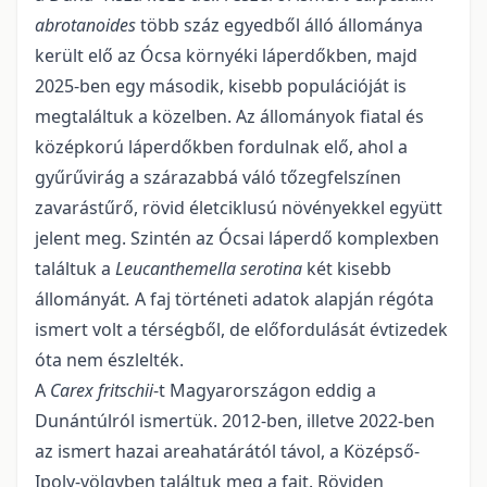
abrotanoides
több száz egyedből álló állománya
került elő az Ócsa környéki láperdőkben, majd
2025-ben egy második, kisebb populációját is
megtaláltuk a közelben. Az állományok fiatal és
közép­korú láperdőkben fordulnak elő, ahol a
gyűrűvirág a szárazabbá váló tőzegfelszínen
zavarástűrő, rö­vid életciklusú növényekkel együtt
jelent meg. Szintén az Ócsai láperdő komplexben
találtuk a
Leu­canthemella serotina
két kisebb
állományát
.
A faj történeti adatok alapján régóta
ismert volt a térség­ből, de előfordulását évtizedek
óta nem észlelték.
A
C
arex fritschii
-t Magyarországon eddig a
Dunántúlról ismertük. 2012-ben, illetve 2022-ben
az is­mert hazai areahatárától távol, a Középső-
Ipoly-völgyben találtuk meg a fajt. Röviden