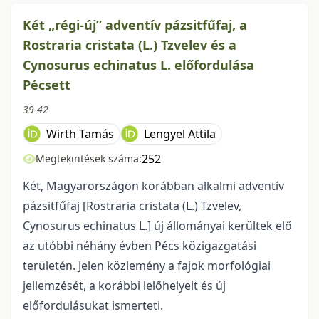
Két „régi-új” adventív pázsitfűfaj, a
Rostraria cristata (L.) Tzvelev és a
Cynosurus echinatus L. előfordulása
Pécsett
39-42
Wirth Tamás
Lengyel Attila
252
Megtekintések száma:
Két, Magyarországon korábban alkalmi adventív
pázsitfűfaj [Rostraria cristata (L.) Tzvelev,
Cynosurus echinatus L.] új állományai kerültek elő
az utóbbi néhány évben Pécs közigazgatási
területén. Jelen közlemény a fajok morfológiai
jellemzését, a korábbi lelőhelyeit és új
előfordulásukat ismerteti.