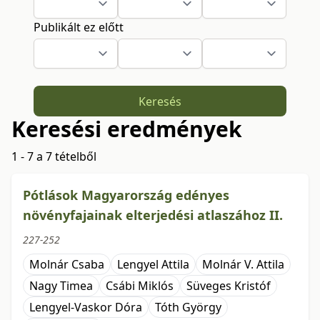
Publikált ez előtt
Keresés
Keresési eredmények
1 - 7 a 7 tételből
Pótlások Magyarország edényes
növényfajainak elterjedési atlaszához II.
227-252
Molnár Csaba
Lengyel Attila
Molnár V. Attila
Nagy Timea
Csábi Miklós
Süveges Kristóf
Lengyel-Vaskor Dóra
Tóth György