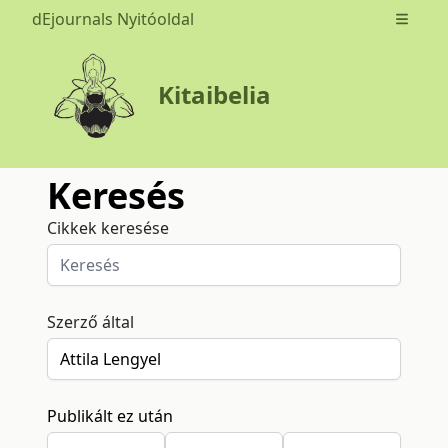
dEjournals Nyitóoldal
Open m
Kitaibelia
Keresés
Cikkek keresése
Szerző által
Publikált ez után