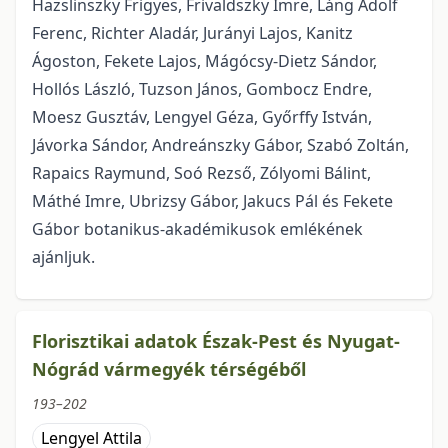
Hazslinszky Frigyes, Frivaldszky Imre, Láng Adolf
Ferenc, Richter Aladár, Jurányi Lajos, Kanitz
Ágoston, Fekete Lajos, Mágócsy-Dietz Sándor,
Hollós László, Tuzson János, Gombocz Endre,
Moesz Gusztáv, Lengyel Géza, Győrffy István,
Jávorka Sándor, Andreánszky Gábor, Szabó Zoltán,
Rapaics Raymund, Soó Rezső, Zólyomi Bálint,
Máthé Imre, Ubrizsy Gábor, Jakucs Pál és Fekete
Gábor botanikus-akadémikusok emlékének
ajánljuk.
Florisztikai adatok Észak-Pest és Nyugat-
Nógrád vármegyék térségéből
193–202
Lengyel Attila