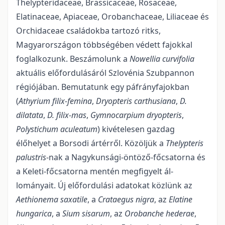
Thelypteridaceae, Brassicaceae, Rosaceae,
Elatinaceae, Apiaceae, Orobanchaceae, Liliaceae és
Orchi­daceae családokba tartozó ritks,
Magyarországon többségében védett fajokkal
foglalkozunk. Beszámo­lunk a
Nowellia curvifolia
aktuális előfordulásáról Szlovénia Szubpannon
régiójában. Bemutatunk egy páfrányfajokban
(
Athyrium filix-femina
,
Dryopteris carthusiana
,
D.
dilatata
,
D. filix-mas
,
G
ymnocarpium dryopteris
,
P
olystichum aculeatum
) kivételesen gazdag
élőhelyet a Borsodi ártérről. Közöljük a
Thelypteris
palustris
-nak a Nagykunsági-öntöző-főcsatorna és
a Keleti-főcsatorna mentén megfigyelt ál­
lományait. Új előfordulási adatokat közlünk az
Aethionema saxatile
, a
Crataegus nigra
, az
Elatine
hunga­rica
, a
Sium sisarum
, az
Orobanche hederae
,