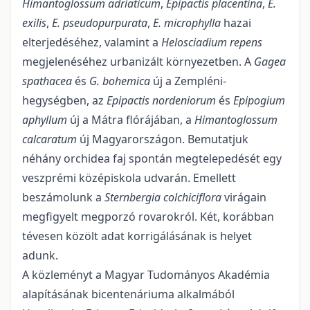
Himantoglossum adriaticum
,
Epipactis placentina
,
E.
exilis
,
E. pseudopurpurata
,
E. microphylla
hazai
elterjedéséhez, valamint a
Helosciadium repens
megjelenéséhez urbanizált környezetben. A
Gagea
spathacea
és
G. bohemica
új a Zempléni-
hegységben, az
Epipactis nor­deniorum
és
Epipogium
aphyllum
új a Mátra flórájában, a
Himantoglossum
calcaratum
új Magyarorszá­gon. Bemutatjuk
néhány orchidea faj spontán megtelepedését egy
veszprémi középiskola udvarán. Emel­lett
beszámolunk a
Sternbergia colchiciflora
virágain
megfigyelt megporzó rovarokról. Két, koráb­ban
té­vesen közölt adat korrigálásának is helyet
adunk.
A közleményt a Magyar Tudományos Akadémia
alapításának bicentenáriuma alkalmából