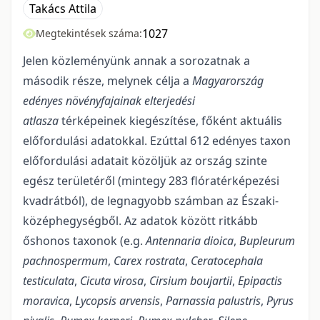
Takács Attila
1027
Megtekintések száma:
Jelen közleményünk annak a sorozatnak a
második része, melynek célja a
Magyarország
edényes növényfajainak elterjedési
atlasza
térképeinek kiegészítése, főként aktuális
előfordulási adatokkal. Ezúttal 612 edényes taxon
előfordulási adatait közöljük az ország szinte
egész területéről (mintegy 283 flóratérképezési
kvadrátból), de legnagyobb számban az Északi-
középhegységből. Az adatok között ritkább
őshonos taxonok (e.g.
Antennaria dioica
,
Bupleurum
pachnospermum
,
Carex
rostrata
,
Ceratocephala
testiculata
,
Cicuta
virosa
,
Cirsium boujartii
,
Epipactis
moravica
,
Lycopsis arvensis
,
Parnassia palustris
,
Pyrus