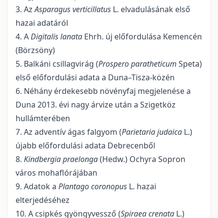
3. Az
Asparagus verticillatus
L. elvadulásának első
hazai adatáról
4. A
Digitalis lanata
Ehrh. új előfordulása Kemencén
(Börzsöny)
5. Balkáni csillagvirág (
Prospero paratheticum
Speta)
első előfordulási adata a Duna–Tisza-közén
6. Néhány érdekesebb növényfaj megjelenése a
Duna 2013. évi nagy árvize után a Szigetköz
hullámterében
7. Az adventív ágas falgyom (
Parietaria judaica
L.)
újabb előfordulási adata Debrecenből
8.
Kindbergia praelonga
(Hedw.) Ochyra Sopron
város mohaflórájában
9. Adatok a
Plantago coronopus
L. hazai
elterjedéséhez
10. A csipkés gyöngyvessző (
Spiraea crenata
L.)