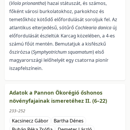
(
Viola prionantha
) hazai státuszát, és számos,
főként városi burkolatokhoz, par­kokhoz és
temetőkhöz kötődő előfordulását soroljuk fel. Az
atlantikus elterjedésű, sótűrő
Cochlearia danica
új
előfordulását észleltük Karcag közelében, a 4-es
számú főút mentén. Bemu­tatjuk a kisfészkű
őszirózsa
(
Symp­hyotrichum squamatum
) első
magyarországi lelőhelyét egy csatorna pionír
iszapfelszínein.
Adatok a Pannon Ökorégió őshonos
növényfajainak ismeretéhez II. (6–22)
233–252
Kacsinecz Gábor
Bartha Dénes
Bubán Réka Zsófia
Demeter László