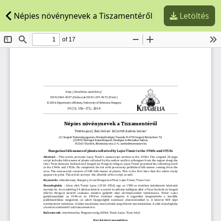
Népies növénynevek a Tiszamentéről
Letöltés