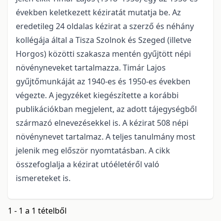
években keletkezett kéziratát mutatja be. Az
eredetileg 24 oldalas kézirat a szerző és néhány
kollégája által a Tisza Szolnok és Szeged (illetve
Horgos) közötti szakasza mentén gyűjtött népi
növényneveket tartalmazza. Timár Lajos
gyűjtőmunkáját az 1940-es és 1950-es években
végezte. A jegyzéket kiegészítette a korábbi
publikációkban megjelent, az adott tájegységből
származó elnevezésekkel is. A kézirat 508 népi
növénynevet tartalmaz. A teljes tanulmány most
jelenik meg először nyomtatásban. A cikk
összefoglalja a kézirat utóéletéről való
ismereteket is.
1 - 1 a 1 tételből