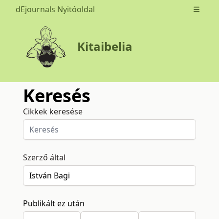
dEjournals Nyitóoldal
Open m
Kitaibelia
Keresés
Cikkek keresése
Szerző által
Publikált ez után