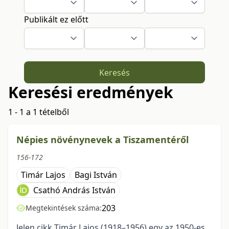
Publikált ez előtt
Keresés
Keresési eredmények
1 - 1 a 1 tételből
Népies növénynevek a Tiszamentéről
156-172
Timár Lajos
Bagi István
Csathó András István
203
Megtekintések száma:
Jelen cikk Timár Lajos (1918–1956) egy az 1950-es