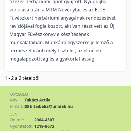
tízezer herbáriumi lapot gyűjtött. Nyugdíjba
vonulása után a MTM Növénytár és az ELTE
Füvészkert herbáriumi anyagának rendezésével,
revíziójával foglalkozott, aktívan részt vett az Új
Magyar Füvészkönyv elkészítésének
munkálataiban. Munkáira egyszerre jellemző a
természet iránti mély tisztelet, az elméleti
megalapozottság és a gyakorlatiasság.
1 - 2 a 2 tételből
KAPCSOLAT
Név
Takács Attila
E-mail:
kitaibelia@unideb.hu
ISSN
Online:
2064-4507
Nyomtatott:
1219-9672