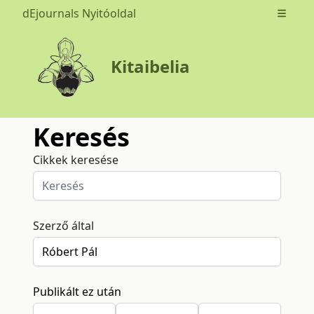
dEjournals Nyitóoldal
Open m
Kitaibelia
Keresés
Cikkek keresése
Szerző által
Publikált ez után