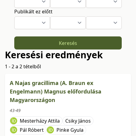
Publikált ez előtt
Keresés
Keresési eredmények
1 - 2 a 2 tételből
A Najas gracillima (A. Braun ex
Engelmann) Magnus előfordulása
Magyarországon
43-49
Mesterházy Attila
Csiky János
Pál Róbert
Pinke Gyula