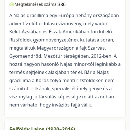
386
Megtekintések száma:
A Najas gracillima egy Európa néhány országában
adventív előfordulású vízinövény, mely vadon
Kelet-Ázsiában és Észak-Amerikában fordul elő.
Rizsföldek gyomnövényzetének kutatása során,
megtaláltuk Magyarországon a fajt Szarvas,
Gyomaendrőd, Mezőtúr térségében, 2012-ben. A
hozzá nagyon hasonló Najas minor-tól leginkább a
termés sejtjeinek alakjában tér el. Bár a Najas
gracillima a Körös-folyó menti rizsföldeken nem
számított ritkának, speciális élőhelyigénye és a
viszonylag jó társulás képessége miatt azonban
nem várható, hogy inváziós fajjá válik.
Felföldy Lajos (1920–2016)