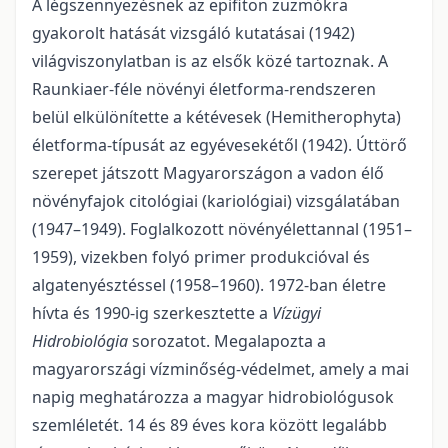
A légszennyezésnek az epifiton zuzmókra
gyakorolt hatását vizsgáló kutatásai (1942)
világviszonylatban is az elsők közé tartoznak. A
Raunkiaer-féle növényi életforma-rendszeren
belül elkülönítette a kétévesek (Hemitherophyta)
életforma-típusát az egyévesekétől (1942). Úttörő
szerepet játszott Magyarországon a vadon élő
növényfajok citológiai (kariológiai) vizsgálatában
(1947–1949). Foglalkozott növényélettannal (1951–
1959), vizekben folyó primer produkcióval és
algatenyésztéssel (1958–1960). 1972-ban életre
hívta és 1990-ig szerkesztette a
Vízügyi
Hidrobiológia
sorozatot. Megalapozta a
magyarországi vízminőség-védelmet, amely a mai
napig meghatározza a magyar hidrobiológusok
szemléletét. 14 és 89 éves kora között legalább