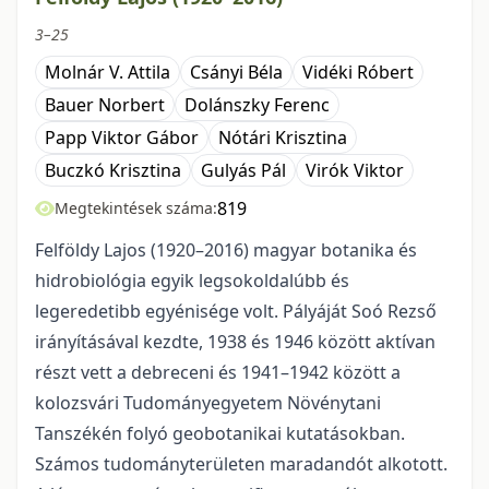
3–25
Molnár V. Attila
Csányi Béla
Vidéki Róbert
Bauer Norbert
Dolánszky Ferenc
Papp Viktor Gábor
Nótári Krisztina
Buczkó Krisztina
Gulyás Pál
Virók Viktor
819
Megtekintések száma:
Felföldy Lajos (1920–2016) magyar botanika és
hidrobiológia egyik legsokoldalúbb és
legeredetibb egyénisége volt. Pályáját Soó Rezső
irányításával kezdte, 1938 és 1946 között aktívan
részt vett a debreceni és 1941–1942 között a
kolozsvári Tudományegyetem Növénytani
Tanszékén folyó geobotanikai kutatásokban.
Számos tudományterületen maradandót alkotott.