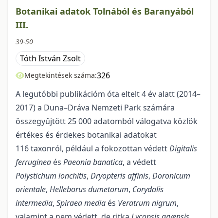
Botanikai adatok Tolnából és Baranyából
III.
39-50
Tóth István Zsolt
326
Megtekintések száma:
A legutóbbi publikációm óta eltelt 4 év alatt (2014–
2017) a Duna–Dráva Nemzeti Park számára
összegyűjtött 25 000 adatomból válogatva közlök
értékes és érdekes botanikai adatokat
116 taxonról, például a fokozottan védett
Digitalis
ferruginea
és
Paeonia banatica
, a védett
Polystichum lonchitis
,
Dryopteris affinis
,
Doronicum
orientale
,
Helleborus dumetorum
,
Corydalis
intermedia
,
Spiraea media
és
Veratrum nigrum
,
valamint a nem védett, de ritka
Lycopsis arvensis
,