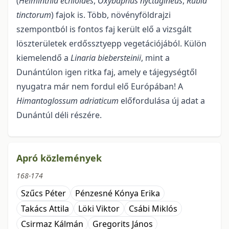
(
Helminthia
echioides
,
Oxybaphus
nyctagineus
,
Rubia
tincto­rum
) fajok is. Több, növényföldrajzi
szempontból is fontos faj került elő a vizsgált
löszterületek erdős­sztyepp vegetációjából. Külön
kiemelendő a
Linaria biebersteinii
, mint a
Dunántúlon igen ritka faj, amely e tájegységtől
nyugatra már nem fordul elő Európában! A
Himantoglossum adriaticum
előfordu­lása új adat a
Dunántúl déli részére.
Apró közlemények
168-174
Szűcs Péter
Pénzesné Kónya Erika
Takács Attila
Löki Viktor
Csábi Miklós
Csirmaz Kálmán
Gregorits János