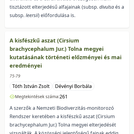
tisztázott elterjedésű alfajainak (subsp.
divulsa
és a
subsp.
leersii
) előfordulása is.
A kisfészkű aszat (Cirsium
brachycephalum Jur.) Tolna megyei
kutatásának történeti előzményei és mai
eredményei
75-79
Tóth István Zsolt
Dévényi Borbála
261
Megtekintések száma:
A szerzők a Nemzeti Biodiverzitás-monitorozó
Rendszer keretében a kisfészkű aszat (Cirsium
brachycephalum Jur.) Tolna megyei elterjedését
vizsgálták. A közösségi jelentőségű fajnak eddig