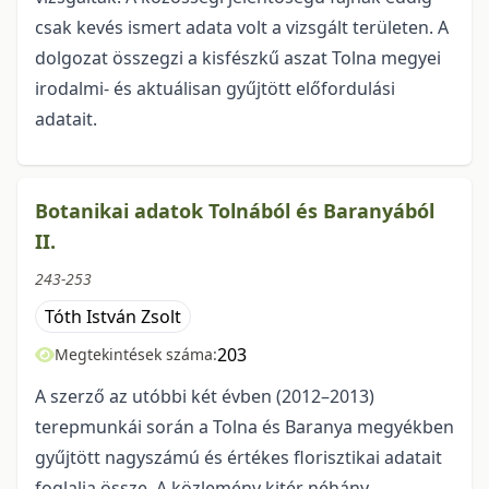
csak kevés ismert adata volt a vizsgált területen. A
dolgozat összegzi a kisfészkű aszat Tolna megyei
irodalmi- és aktuálisan gyűjtött előfordulási
adatait.
Botanikai adatok Tolnából és Baranyából
II.
243-253
Tóth István Zsolt
203
Megtekintések száma:
A szerző az utóbbi két évben (2012–2013)
terepmunkái során a Tolna és Baranya megyékben
gyűjtött nagyszámú és értékes florisztikai adatait
foglalja össze. A közlemény kitér néhány