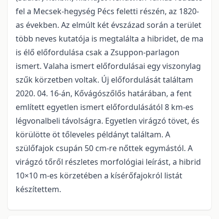
fel a Mecsek-hegység Pécs feletti ré­szén, az 1820-
as években. Az elmúlt két évszázad során a terület
több neves kutatója is megtalálta a hibridet, de ma
is élő előfordulása csak a Zsuppon-parlagon
ismert. Valaha ismert előfordulásai egy viszonylag
szűk körzetben voltak. Új előfordulását találtam
2020. 04. 16-án, Kővágószőlős határában, a fent
említett egyetlen ismert előfordulásától 8 km-es
légvonalbeli távolságra. Egyetlen virágzó tövet, és
körülötte öt tőleveles példányt találtam. A
szülőfajok csupán 50 cm-re nőttek egymástól. A
virágzó tőről részletes morfológiai leírást, a hibrid
10×10 m-es körzetében a kísérőfajokról listát
készítettem.