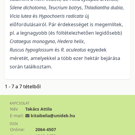
Silene dichotoma
,
Teucrium botrys
,
Thladiantha dubia
,
Vicia lutea
és
Hypochoeris radicata
új
előfordulásairól. Pár érdekességet is megemlítek,
pl. a legnagyobb (és föltételezhetően legidősebb)
Crataegus monogyna
,
Hedera helix
,
Ruscus hypoglossum
és
R. aculeatus
egyedek
méretét, amelyekkel a több ezer hektár bejárása
során találkoztam.
1 - 7 a 7 tételből
KAPCSOLAT
Név
Takács Attila
E-mail:
kitaibelia@unideb.hu
ISSN
Online:
2064-4507