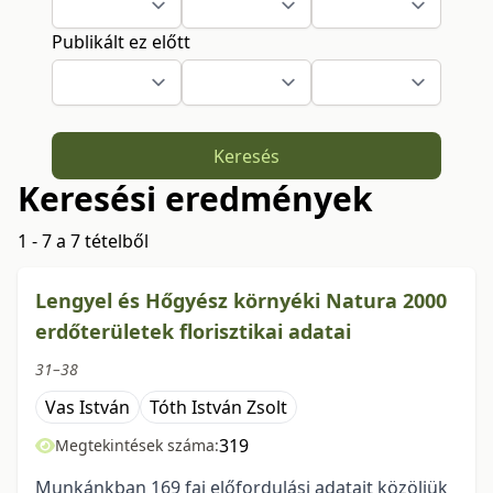
Publikált ez előtt
Keresés
Keresési eredmények
1 - 7 a 7 tételből
Lengyel és Hőgyész környéki Natura 2000
erdőterületek florisztikai adatai
31–38
Vas István
Tóth István Zsolt
319
Megtekintések száma:
Munkánkban 169 faj előfordulási adatait közöljük