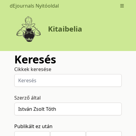
dEjournals Nyitóoldal
Open m
Kitaibelia
Keresés
Cikkek keresése
Szerző által
Publikált ez után