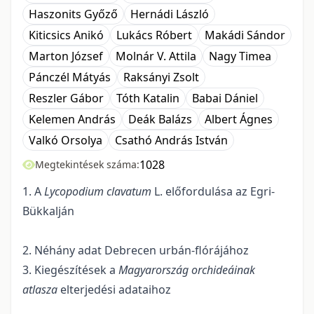
Haszonits Győző
Hernádi László
Kiticsics Anikó
Lukács Róbert
Makádi Sándor
Marton József
Molnár V. Attila
Nagy Timea
Pánczél Mátyás
Raksányi Zsolt
Reszler Gábor
Tóth Katalin
Babai Dániel
Kelemen András
Deák Balázs
Albert Ágnes
Valkó Orsolya
Csathó András István
1028
Megtekintések száma:
1. A
Lycopodium clavatum
L. előfordulása az Egri-
Bükkalján
2. Néhány adat Debrecen urbán-flórájához
3. Kiegészítések a
Magyarország orchideáinak
atlasza
elterjedési adataihoz