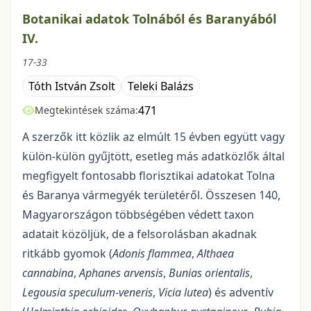
Botanikai adatok Tolnából és Baranyából
IV.
17-33
Tóth István Zsolt
Teleki Balázs
471
Megtekintések száma:
A szerzők itt közlik az elmúlt 15 évben együtt vagy
külön-külön gyűjtött, esetleg más adatközlők által
megfigyelt fontosabb florisztikai adatokat Tolna
és Baranya vármegyék területéről. Összesen 140,
Magyarországon többségében védett taxon
adatait közöljük, de a felsorolásban akadnak
ritkább gyomok (
Adonis flammea
,
Althaea
cannabina
,
Aphanes arvensis
,
Bunias orientalis
,
Legousia
speculum-veneris
,
Vicia
lutea
) és adventív