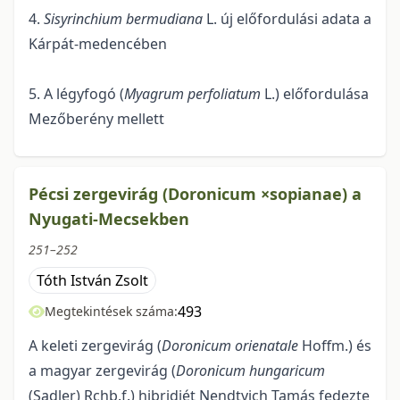
4.
Sisyrinchium bermudiana
L. új előfordulási adata a
Kárpát-medencében
5. A légyfogó (
Myagrum perfoliatum
L.) előfordulása
Mezőberény mellett
Pécsi zergevirág (Doronicum ×sopianae) a
Nyugati-Mecsekben
251–252
Tóth István Zsolt
493
Megtekintések száma:
A keleti zergevirág (
Doronicum orienatale
Hoffm.) és
a magyar zergevirág (
Doronicum hungaricum
(Sadler) Rchb.f.) hibridjét Nendtvich Tamás fedezte