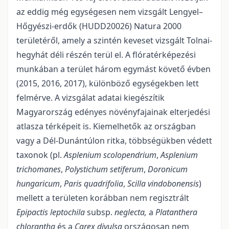
az eddig még egységesen nem vizsgált Lengyel–
Hőgyészi-erdők (HUDD20026) Natura 2000
területéről, amely a szintén keveset vizsgált Tolnai-
hegyhát déli részén terül el. A flóratérképezési
munkában a terület három egymást követő évben
(2015, 2016, 2017), különböző egységekben lett
felmérve. A vizsgálat adatai kiegészítik
Magyarország edényes növényfajainak elterjedési
atlasza térképeit is. Kiemelhetők az országban
vagy a Dél-Dunántúlon ritka, többségükben védett
taxonok (pl.
Asplenium scolopendrium
,
Asplenium
trichomanes
,
Polystichum setiferum
,
Doronicum
hungaricum
,
Paris quadrifolia
,
Scilla vindobonensis
)
mellett a területen korábban nem regisztrált
Epipactis leptochila
subsp.
neglecta,
a
Platanthera
chlorantha
és a
Carex divulsa
országosan nem