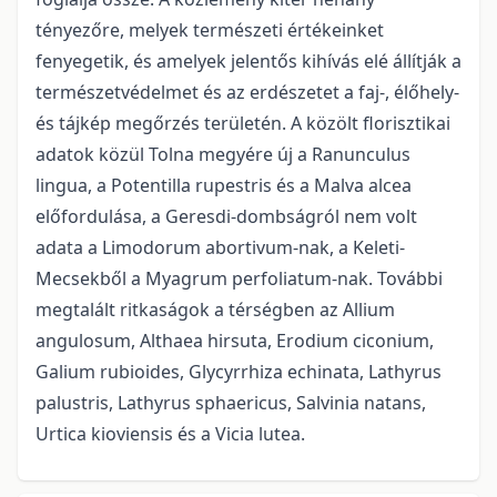
tényezőre, melyek természeti értékeinket
fenyegetik, és amelyek jelentős kihívás elé állítják a
természetvédelmet és az erdészetet a faj-, élőhely-
és tájkép megőrzés területén. A közölt florisztikai
adatok közül Tolna megyére új a Ranunculus
lingua, a Potentilla rupestris és a Malva alcea
előfordulása, a Geresdi-dombságról nem volt
adata a Limodorum abortivum-nak, a Keleti-
Mecsekből a Myagrum perfoliatum-nak. További
megtalált ritkaságok a térségben az Allium
angulosum, Althaea hirsuta, Erodium ciconium,
Galium rubioides, Glycyrrhiza echinata, Lathyrus
palustris, Lathyrus sphaericus, Salvinia natans,
Urtica kioviensis és a Vicia lutea.