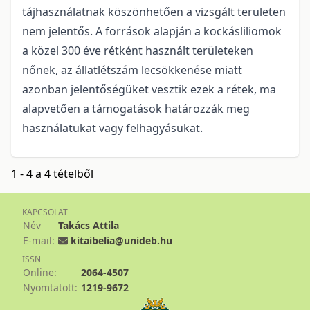
tájhasználatnak köszönhetően a vizsgált területen
nem jelentős. A források alapján a kockásliliomok
a közel 300 éve rétként használt területeken
nőnek, az állatlétszám lecsökkenése miatt
azonban jelentőségüket vesztik ezek a rétek, ma
alapvetően a támogatások határozzák meg
használatukat vagy felhagyásukat.
1 - 4 a 4 tételből
KAPCSOLAT
Név
Takács Attila
E-mail:
kitaibelia@unideb.hu
ISSN
Online:
2064-4507
Nyomtatott:
1219-9672