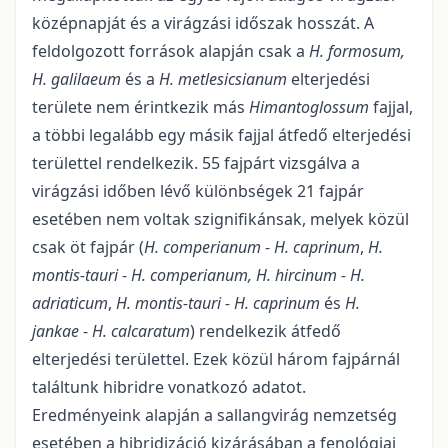
középnapját és a virágzási időszak hosszát. A
feldolgozott források alapján csak a
H. formosum,
H. galilaeum
és a
H. metlesicsianum
elterjedési
területe nem érintkezik más
Himantoglossum
fajjal,
a többi legalább egy másik fajjal átfedő elterjedési
területtel rendelkezik. 55 fajpárt vizsgálva a
virágzási időben lévő különbségek 21 fajpár
esetében nem voltak szignifikánsak, melyek közül
csak öt fajpár (
H. comperianum
-
H. caprinum
,
H.
montis-tauri
-
H. comperianum,
H. hircinum - H.
adriaticum
,
H. montis-tauri - H. caprinum
és
H.
jankae
-
H. calcaratum
) rendelkezik átfedő
elterjedési területtel. Ezek közül három fajpárnál
találtunk hibridre vonatkozó adatot.
Eredményeink alapján a sallangvirág nemzetség
esetében a hibridizáció kizárásában a fenológiai