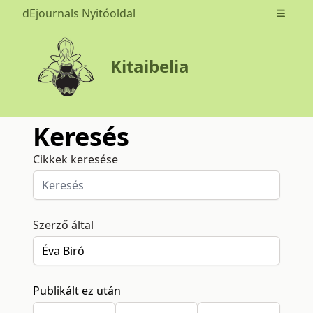
dEjournals Nyitóoldal
Open m
Kitaibelia
Keresés
Cikkek keresése
Szerző által
Publikált ez után