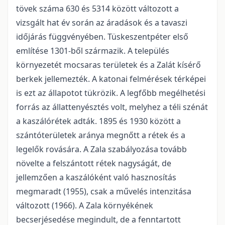
tövek száma 630 és 5314 között változott a
vizsgált hat év során az áradások és a tavaszi
időjárás függvényében. Tüskeszentpéter első
említése 1301-ből származik. A település
környezetét mocsaras területek és a Zalát kísérő
berkek jellemezték. A katonai felmérések térképei
is ezt az állapotot tükrözik. A legfőbb megélhetési
forrás az állattenyésztés volt, melyhez a téli szénát
a kaszálórétek adták. 1895 és 1930 között a
szántóterületek aránya megnőtt a rétek és a
legelők rovására. A Zala szabályozása tovább
növelte a felszántott rétek nagyságát, de
jellemzően a kaszálóként való hasznosítás
megmaradt (1955), csak a művelés intenzitása
változott (1966). A Zala környékének
becserjésedése megindult, de a fenntartott