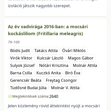
izoláció játszik nagyobb szerepet.
Az év vadvirága 2016-ban: a mocsári
kockásliliom (Fritillaria meleagris)
79–100
Bódis Judit
Takács Attila
Óvári Miklós
Virók Viktor
Kulcsár László
Magos Gábor
Sulyok József
Nótári Krisztina
Molnár Attila
Barna Csilla
Kuczkó Anita
Biró Éva
Gerencsér Beáta
Freytag Csongor
Tüdősné Budai Júlia
Molnár V. Attila
2640
Megtekintések száma:
Jelen közlemény rövid áttekintést nyújt a mocsári