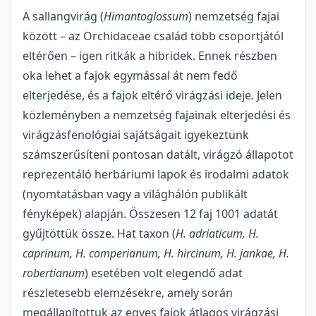
A sallangvirág (
Himantoglossum
) nemzetség fajai
között – az Orchidaceae család több csoportjától
eltérően – igen ritkák a hibridek. Ennek részben
oka lehet a fajok egymással át nem fedő
elterjedése, és a fajok eltérő virágzási ideje. Jelen
közleményben a nemzetség fajainak elterjedési és
virágzásfenológiai sajátságait igyekeztünk
számszerűsíteni pontosan datált, virágzó állapotot
reprezentáló herbáriumi lapok és irodalmi adatok
(nyomtatásban vagy a világhálón publikált
fényképek) alapján. Összesen 12 faj 1001 adatát
gyűjtöttük össze. Hat taxon (
H. adriaticum, H.
caprinum, H. comperianum, H. hircinum, H. jankae, H.
robertianum
) esetében volt elegendő adat
részletesebb elemzésekre, amely során
megállapítottuk az egyes fajok átlagos virágzási