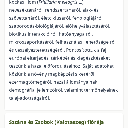
kockásliliom (
Fritillaria meleagris
L.)
nevezéktanáról, rendszertanáról, alak- és
szövettanáról, életciklusáról, fenológiájáról,
szaporodás-biológiájáról, élőhelyválasztásáról,
biotikus interakcióiról, hatóanyagairól,
mikroszaporításáról, felhasználási lehetőségeiről
és veszélyeztetettségéről. Pontosítottuk a faj
európai elterjedési térképét és kiegészítéseket
teszünk a hazai előfordulásaihoz. Saját adatokat
közlünk a növény magképzési sikeréről,
ezermagtömegéről, hazai állományainak
demográfiai jellemzőiről, valamint termőhelyeinek
talaj-adottságairól.
Sztána és Zsobok (Kalotaszeg) flórája