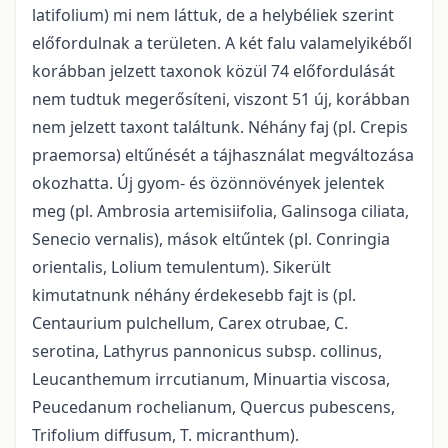
latifolium) mi nem láttuk, de a helybéliek szerint
előfordulnak a területen. A két falu valamelyikéből
korábban jelzett taxonok közül 74 előfordulását
nem tudtuk megerősíteni, viszont 51 új, korábban
nem jelzett taxont találtunk. Néhány faj (pl. Crepis
praemorsa) eltűnését a tájhasználat megváltozása
okozhatta. Új gyom- és özönnövények jelentek
meg (pl. Ambrosia artemisiifolia, Galinsoga ciliata,
Senecio vernalis), mások eltűntek (pl. Conringia
orientalis, Lolium temulentum). Sikerült
kimutatnunk néhány érdekesebb fajt is (pl.
Centaurium pulchellum, Carex otrubae, C.
serotina, Lathyrus pannonicus subsp. collinus,
Leucanthemum irrcutianum, Minuartia viscosa,
Peucedanum rochelianum, Quercus pubescens,
Trifolium diffusum, T. micranthum).