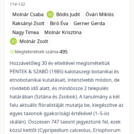
114-132
Molnár Csaba
Bódis Judit
Óvári Miklós
Raksányi Zsolt
Biró Éva
Gerner Gerda
Nagy Timea
Molnár Krisztina
Molnár Zsolt
495
Megtekintések száma:
Hozzávetőleg 30 év elteltével megismételtük
PÉNTEK & SZABÓ (1985) kalotaszegi botanikai és
etnobotanikai kutatásait, intenzívebb módon, de
rövidebb idő alatt, és mindössze 2 település
határában (Sztána és Zsobok). A tanulmány a két
falu aktuális flóralistáját mutatja be, kiegészítve az
egyes taxonok gyakorisági értékével (1–5-ös
skálán). Összesen 747 taxont jegyeztünk fel, ezek
közül kettőt (Cypripedium calceolus, Eriophorum