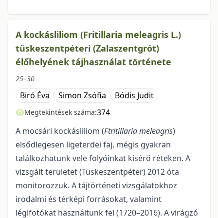
A kockásliliom (Fritillaria meleagris L.)
tüskeszentpéteri (Zalaszentgrót)
élőhelyének tájhasználat története
25–30
Biró Éva
Simon Zsófia
Bódis Judit
374
Megtekintések száma:
A mocsári kockásliliom (
Ftritillaria meleagris
)
elsődlegesen ligeterdei faj, mégis gyakran
találkozhatunk vele folyóinkat kísérő réteken. A
vizsgált területet (Tüskeszentpéter) 2012 óta
monitorozzuk. A tájtörténeti vizsgálatokhoz
irodalmi és térképi forrásokat, valamint
légifotókat használtunk fel (1720–2016). A virágzó