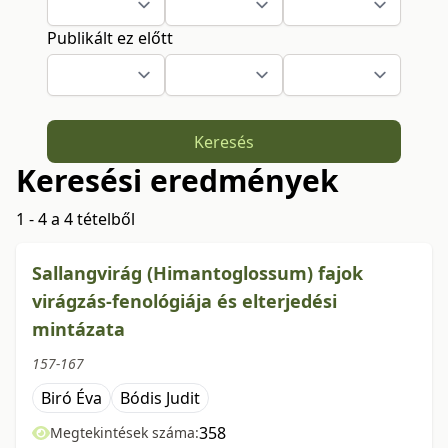
Publikált ez előtt
Keresés
Keresési eredmények
1 - 4 a 4 tételből
Sallangvirág (Himantoglossum) fajok
virágzás-fenológiája és elterjedési
mintázata
157-167
Biró Éva
Bódis Judit
358
Megtekintések száma: